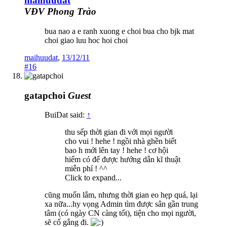
maihuudat
VĐV Phong Trào
bua nao a e ranh xuong e choi bua cho bjk mat
choi giao luu hoc hoi choi
maihuudat
,
13/12/11
#16
gatapchoi
Guest
BuiDat said:
↑
thu sếp thời gian đi với mọi người
cho vui ! hehe ! ngồi nhà ghền biết
bao h mới lên tay ! hehe ! cơ hội
hiếm có để được hướng dẫn kĩ thuật
miễn phí ! ^^
Click to expand...
cũng muốn lắm, nhưng thời gian eo hẹp quá, lại
xa nữa...hy vọng Admin tìm được sân gần trung
tâm (có ngày CN càng tốt), tiện cho mọi người,
sẽ cố gắng đi.