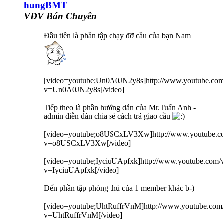
hungBMT
VĐV Bán Chuyên
Đầu tiên là phần tập chạy đỡ cầu của bạn Nam
[video=youtube;Un0A0JN2y8s]http://www.youtube.com
v=Un0A0JN2y8s[/video]
Tiếp theo là phần hướng dẫn của Mr.Tuấn Anh -
admin diễn đàn chia sẻ cách trả giao cầu
[video=youtube;o8USCxLV3Xw]http://www.youtube.c
v=o8USCxLV3Xw[/video]
[video=youtube;IyciuUApfxk]http://www.youtube.com/
v=IyciuUApfxk[/video]
Đến phần tập phòng thủ của 1 member khác b-)
[video=youtube;UhtRuffrVnM]http://www.youtube.com
v=UhtRuffrVnM[/video]