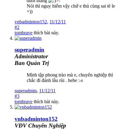
duỗi thẳng
>-
Nói thì nguy hiểm vậy chứ e thủ cùng sai tè le
=))
vnbadminton152
,
11/12/11
#2
tombrave
thích bài này.
superadmin
Administrator
Ban Quản Trị
Mình tập phong trào mà e, chuyên nghiệp thì
chắc đi đánh lâu rùi . hehe :-s
superadmin
,
11/12/11
#3
tombrave
thích bài này.
vnbadminton152
VĐV Chuyên Nghiệp