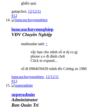
ghiền quá.
gatapchoi
,
12/12/11
#12
lumcauchuyennghiep
VĐV Chuyên Nghiệp
maihuudat said:
↑
vậy bạn cho mình số st dj co gj
phone a e đi đánh chơi
Click to expand...
số đt 0984039439 mình tên Cương sn 1980
lumcauchuyennghiep
,
12/12/11
#13
superadmin
Administrator
Ban Quản Trị