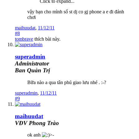
Click to expand...
vậy bạn cho mình số st dj co gj phone a e đi đánh
chơi
maihuudat
,
11/12/11
#8
tombrave
thích bài này.
superadmin
Administrator
Ban Quản Trị
Bữa nào a qua tân phú giao lưu nhé . :-?
superadmin
,
11/12/11
#9
maihuudat
VĐV Phong Trào
ok anh
>-