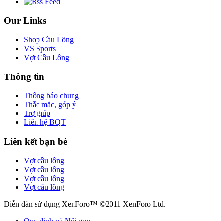
Our Links
Shop Cầu Lông
VS Sports
Vợt Cầu Lông
Thông tin
Thông báo chung
Thắc mắc, góp ý
Trợ giúp
Liên hệ BQT
Liên kết bạn bè
Vợt cầu lông
Vợt cầu lông
Vợt cầu lông
Vợt cầu lông
Diễn đàn sử dụng XenForo™ ©2011 XenForo Ltd.
Quy định và Nội quy