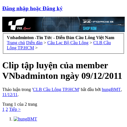
Đăng nhập hoặc Đăng ký
Vnbadminton -Tin Tức - Diễn Đàn Cầu Lông Việt Nam
Trang chủ
Diễn đàn
>
Câu Lạc Bộ Cầu Lông
>
CLB Cầu
Lông TP.HCM
>
Clip tập luyện của member
VNbadminton ngày 09/12/2011
Thảo luận trong '
CLB Cầu Lông TP.HCM
' bắt đầu bởi
hungBMT
,
11/12/11
.
Trang 1 của 2 trang
1
2
Tiếp >