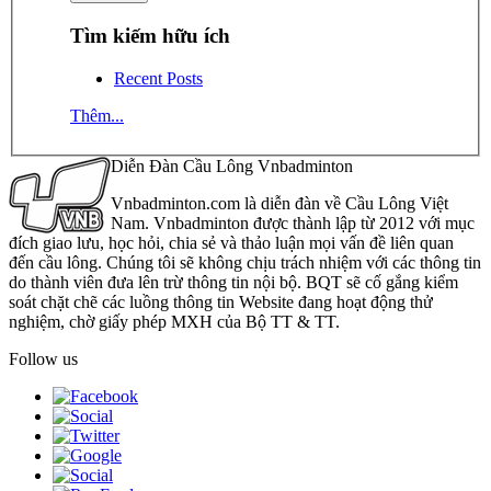
Tìm kiếm hữu ích
Recent Posts
Thêm...
Diễn Đàn Cầu Lông Vnbadminton
Vnbadminton.com là diễn đàn về Cầu Lông Việt
Nam. Vnbadminton được thành lập từ 2012 với mục
đích giao lưu, học hỏi, chia sẻ và thảo luận mọi vấn đề liên quan
đến cầu lông. Chúng tôi sẽ không chịu trách nhiệm với các thông tin
do thành viên đưa lên trừ thông tin nội bộ. BQT sẽ cố gắng kiểm
soát chặt chẽ các luồng thông tin Website đang hoạt động thử
nghiệm, chờ giấy phép MXH của Bộ TT & TT.
Follow us