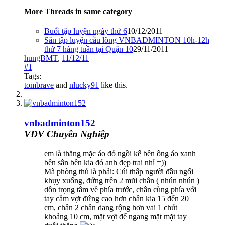
More Threads in same category
Buổi tập luyện ngày thứ 6
10/12/2011
Sân tập luyện cầu lông VNBADMINTON 10h-12h
thứ 7 hàng tuần tại Quận 10
29/11/2011
hungBMT
,
11/12/11
#1
Tags:
tombrave
and
nlucky91
like this.
vnbadminton152
VĐV Chuyên Nghiệp
em là thằng mặc áo đỏ ngồi kế bên ông áo xanh
bên sân bên kia đó anh đẹp trai nhỉ =))
Mà phòng thủ là phải: Cúi thấp người đầu ngối
khụy xuống, đứng trên 2 mũi chân ( nhún nhún )
dồn trọng tâm về phía trước, chân cùng phía với
tay cầm vợt đứng cao hơn chân kia 15 đến 20
cm, chân 2 chân dang rộng hơn vai 1 chút
khoảng 10 cm, mặt vợt để ngang mặt mặt tay