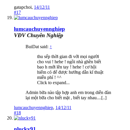
gatapchoi
,
14/12/11
#17
lumcauchuyennghiep
VĐV Chuyên Nghiệp
BuiDat said:
↑
thu sếp thời gian đi với mọi người
cho vui ! hehe ! ngồi nhà ghền biết
bao h mới lên tay ! hehe ! cơ hội
hiếm có để được hướng dẫn kĩ thuật
miễn phí ! ^^
Click to expand...
Admin bữa nào tập hợp anh em trong diễn đàn
lại một bữa cho biết mặt , biết tay nhau....[..]
lumcauchuyennghiep
,
14/12/11
#18
nlucky91