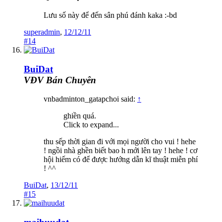
Lưu số này để đến sân phú đánh kaka :-bd
superadmin
,
12/12/11
#14
BuiDat
VĐV Bán Chuyên
vnbadminton_gatapchoi said:
↑
ghiền quá.
Click to expand...
thu sếp thời gian đi với mọi người cho vui ! hehe
! ngồi nhà ghền biết bao h mới lên tay ! hehe ! cơ
hội hiếm có để được hướng dẫn kĩ thuật miễn phí
! ^^
BuiDat
,
13/12/11
#15