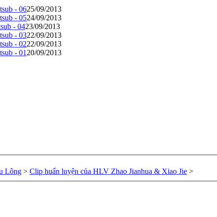
tsub - 06
25/09/2013
tsub - 05
24/09/2013
sub - 04
23/09/2013
tsub - 03
22/09/2013
tsub - 02
22/09/2013
tsub - 01
20/09/2013
u Lông
>
Clip huấn luyện của HLV Zhao Jianhua & Xiao Jie
>