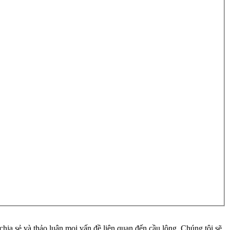
ia sẻ và thảo luận mọi vấn đề liên quan đến cầu lông. Chúng tôi sẽ