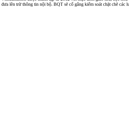
n đưa lên trừ thông tin nội bộ. BQT sẽ cố gắng kiểm soát chặt chẽ các