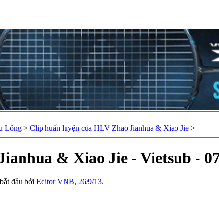
u Lông
>
Clip huấn luyện của HLV Zhao Jianhua & Xiao Jie
>
ianhua & Xiao Jie - Vietsub - 0
 bắt đầu bởi
Editor VNB
,
26/9/13
.