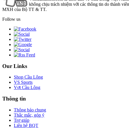
không chịu trách nhiệm với các thông tin do thành viê
MXH của Bộ TT & TT.
Follow us
Our Links
Shop Cầu Lông
VS Sports
Vợt Cầu Lông
Thông tin
Thông báo chung
Thắc mắc, góp ý
Trợ giúp
Liên hệ BQT