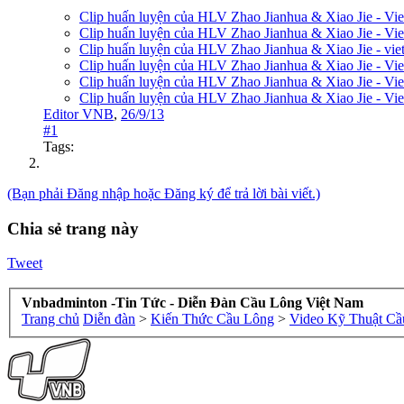
Clip huấn luyện của HLV Zhao Jianhua & Xiao Jie - Vie
Clip huấn luyện của HLV Zhao Jianhua & Xiao Jie - Vie
Clip huấn luyện của HLV Zhao Jianhua & Xiao Jie - viet
Clip huấn luyện của HLV Zhao Jianhua & Xiao Jie - Vie
Clip huấn luyện của HLV Zhao Jianhua & Xiao Jie - Vie
Clip huấn luyện của HLV Zhao Jianhua & Xiao Jie - Vie
Editor VNB
,
26/9/13
#1
Tags:
(Bạn phải Đăng nhập hoặc Đăng ký để trả lời bài viết.)
Chia sẻ trang này
Tweet
Vnbadminton -Tin Tức - Diễn Đàn Cầu Lông Việt Nam
Trang chủ
Diễn đàn
>
Kiến Thức Cầu Lông
>
Video Kỹ Thuật Cầ