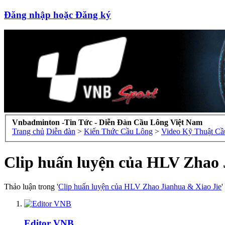
Đăng nhập hoặc Đăng ký
Vnbadminton -Tin Tức - Diễn Đàn Cầu Lông Việt Nam
Trang chủ
Diễn đàn
>
Kiến Thức Cầu Lông
>
Video Kỹ Thuật Cầ
Clip huấn luyện của HLV Zhao J
Thảo luận trong '
Clip huấn luyện của HLV Zhao Jianhua & Xiao Jie
'
Editor VNB