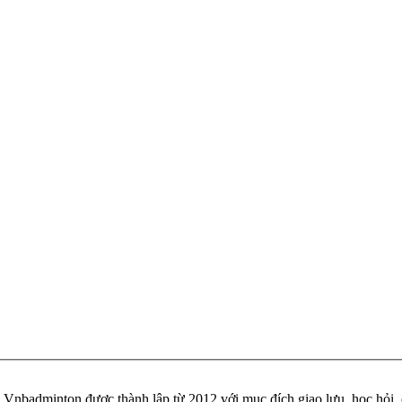
badminton được thành lập từ 2012 với mục đích giao lưu, học hỏi, ch