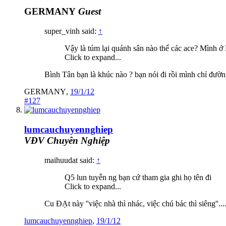
GERMANY
Guest
super_vinh said:
↑
Vậy là túm lại quánh sân nào thế các ace? Mình ở 
Click to expand...
Bình Tân bạn là khúc nào ? bạn nói đi rồi mình chỉ đườn
GERMANY
,
19/1/12
#127
lumcauchuyennghiep
VĐV Chuyên Nghiệp
maihuudat said:
↑
Q5 lun tuyễn ng bạn cứ tham gia ghi họ tên đi
Click to expand...
Cu ĐẠt này ''việc nhà thì nhác, việc chú bác thì siêng''....
lumcauchuyennghiep
,
19/1/12