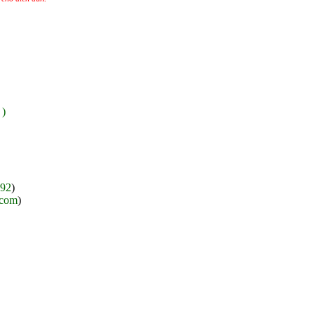
 )
192
)
.com
)