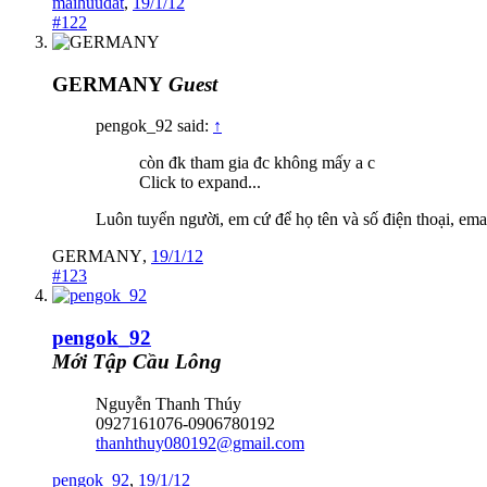
maihuudat
,
19/1/12
#122
GERMANY
Guest
pengok_92 said:
↑
còn đk tham gia đc không mấy a c
Click to expand...
Luôn tuyển người, em cứ để họ tên và số điện thoại, ema
GERMANY
,
19/1/12
#123
pengok_92
Mới Tập Cầu Lông
Nguyễn Thanh Thúy
0927161076-0906780192
thanhthuy080192@gmail.com
pengok_92
,
19/1/12