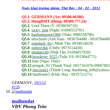
Ngày khai trương nhóm: Thứ Bảy : 04 - 02 - 2012
Q5.1. GERMANY (An: 09386.06386)
Q5.2. HungBMT (Hùng: 09389.777.24)
Q5.3
. Uriel Thien (Ý: 0938039710)
Q5.4
.
vicky_fork
(Ngân: 01668553791)
Q5.5
.
banhminuong1986
(Thảo: 0986558786)
Q5.6
. nhochanh (Anh Nam : 0936784480 - 0916784480
Q5.7
.
omnilash_fm
( Minh Tân: 0934014029)
Q5.8
.
ngheovikk
(Chiến: 0975514458)
Q5.9
.
nhattan140
(Nhật Tân: 01694057920)
Q5.10
.
love4ever_9325
(Tuấn Vũ:
0933844771
)
Q5.11
.hato (Ngọc Thuỳ)
Q5.12
pengok_92 (Thanh Thuý:
0927161076-0906780
Q5.13
sincossin1
(Thành Long:
thanhlong_k06@yahoo
Q5.14
fatalframe5 (Khắc Huy : 0935721271)
GERMANY
,
19/1/12
#129
maihuudat
VĐV Phong Trào