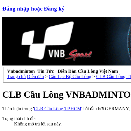
Đăng nhập hoặc Đăng ký
Vnbadminton -Tin Tức - Diễn Đàn Cầu Lông Việt Nam
Trang chủ
Diễn đàn
>
Câu Lạc Bộ Cầu Lông
>
CLB Cầu Lông 
CLB Cầu Lông VNBADMINTO
Thảo luận trong '
CLB Cầu Lông TP.HCM
' bắt đầu bởi
GERMANY
Trạng thái chủ đề:
Không mở trả lời sau này.