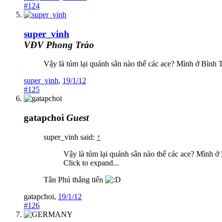
#124
super_vinh
VĐV Phong Trào
Vậy là túm lại quánh sân nào thế các ace? Mình ở Bình T
super_vinh
,
19/1/12
#125
gatapchoi
Guest
super_vinh said:
↑
Vậy là túm lại quánh sân nào thế các ace? Mình ở 
Click to expand...
Tân Phú thẳng tiến
gatapchoi
,
19/1/12
#126