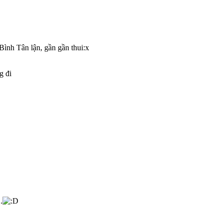
Bình Tân lận, gần gần thui:x
g đi
.