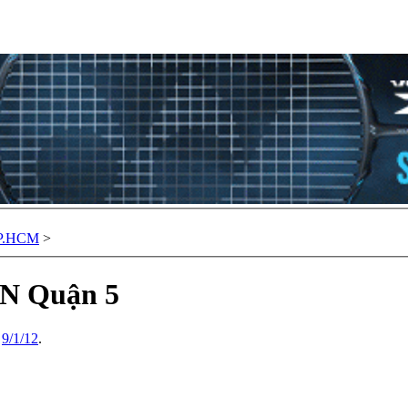
TP.HCM
>
N Quận 5
,
9/1/12
.