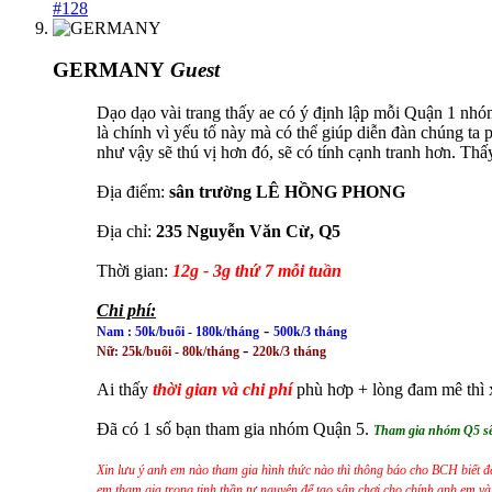
#128
GERMANY
Guest
Dạo dạo vài trang thấy ae có ý định lập mỗi Quận 1 nhóm
là chính vì yếu tố này mà có thể giúp diễn đàn chúng 
như vậy sẽ thú vị hơn đó, sẽ có tính cạnh tranh hơn. Th
Địa điểm:
sân trường LÊ HỒNG PHONG
Địa chỉ:
235 Nguyễn Văn Cừ, Q5
Thời gian:
12g - 3g thứ 7 mỗi tuần
Chi phí:
-
Nam : 50k/buổi - 180k/tháng
500k/3 tháng
-
Nữ: 25k/buổi - 80k/tháng
220k/3 tháng
Ai thấy
thời gian và chi phí
phù hơp + lòng đam mê thì x
Đã có 1 số bạn tham gia nhóm Quận 5.
Tham gia nhóm Q5 sẽ 
Xin lưu ý anh em nào tham gia hình thức nào thì thông báo cho BCH biết đ
em tham gia trong tinh thần tự nguyện để tạo sân chơi cho chính anh em và