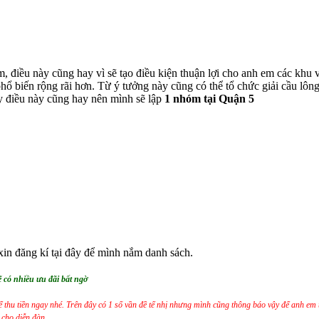
, điều này cũng hay vì sẽ tạo điều kiện thuận lợi cho anh em các khu 
ta phổ biến rộng rãi hơn. Từ ý tưởng này cũng có thể tổ chức giải c
ấy điều này cũng hay nên mình sẽ lập
1 nhóm tại Quận 5
in đăng kí tại đây để mình nắm danh sách.
có nhiều ưu đãi bất ngờ
ể thu tiền ngay nhé. Trên đây có 1 số vần đề tế nhị nhưng mình cũng thông báo vậy để anh em
 cho diễn đàn.