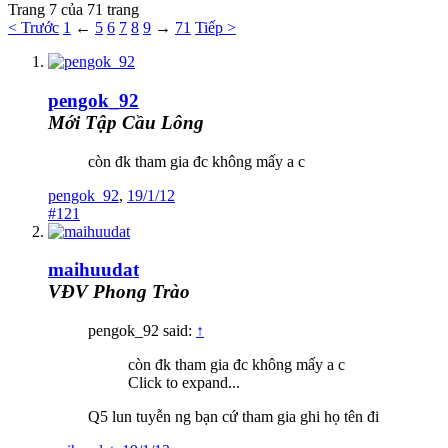
Trang 7 của 71 trang
< Trước
1
←
5
6
7
8
9
→
71
Tiếp >
pengok_92
Mới Tập Cầu Lông
còn đk tham gia đc không mấy a c
pengok_92
,
19/1/12
#121
maihuudat
VĐV Phong Trào
pengok_92 said:
↑
còn đk tham gia đc không mấy a c
Click to expand...
Q5 lun tuyễn ng bạn cứ tham gia ghi họ tên đi