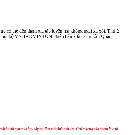
vực có thể đến tham gia tập luyện mà không ngại xa xôi. Thứ 2
ầu lông nội bộ VNBADMINTON phiên bản 2 là các nhóm Quận,
 tránh tình trạng ko hay xảy ra, làm mất tình anh em. Chủ trương của nhóm là anh