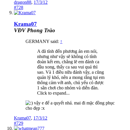
dragon88
,
17/3/12
#728
Krama07
VĐV Phong Trào
GERMANY said:
↑
A đã tính đến phương án em nói,
nhưng như vậy sẽ không có tính
đoàn kết em, chẳng lẽ em đánh ca
đầu xong, thấy ca sau vui quá thì
sao. Và 1 điều nữa đánh vậy, a cũng
quản lý khó, nên a mong rằng tụi em
thông cảm với anh, chủ yếu có được
1 sân chơi cho nhóm và diễn đàn.
Click to expand...
vậy e để a quyết nhá. mai đi mặc đồng phục
cho đẹp :x
Krama07
,
17/3/12
#729