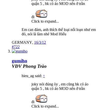
quận 5 , hk có áo MOD nên ở trần
đi
Click to expand...
Em can đảm, anh thích thể loại nổi loạn như em
đó, nói là làm nhé Mod Hiếu
GERMANY
,
16/3/12
#722
gumiho
VĐV Phong Trào
hieu_ag said:
↑
joky nói đúng òy , em cũng hk có áo
quận 5 , hk có áo MOD nên ở trần
đi
Click to expand...