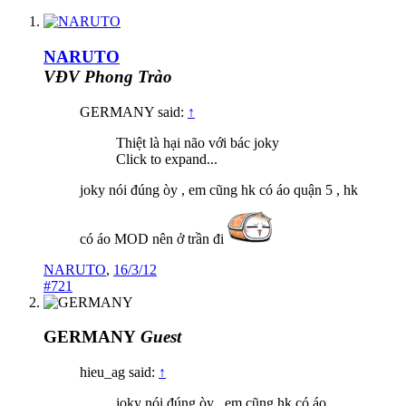
NARUTO
VĐV Phong Trào
GERMANY said:
↑
Thiệt là hại não với bác joky
Click to expand...
joky nói đúng òy , em cũng hk có áo quận 5 , hk
có áo MOD nên ở trần đi
NARUTO
,
16/3/12
#721
GERMANY
Guest
hieu_ag said:
↑
joky nói đúng òy , em cũng hk có áo