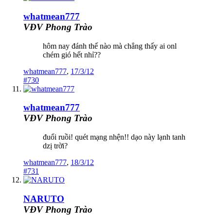
whatmean777
VĐV Phong Trào
hôm nay đánh thế nào mà chẳng thấy ai onl
chém gió hết nhỉ??
whatmean777
,
17/3/12
#730
whatmean777
VĐV Phong Trào
đuổi ruồi! quét mạng nhện!! dạo này lạnh tanh
dzị trời?
whatmean777
,
18/3/12
#731
NARUTO
VĐV Phong Trào