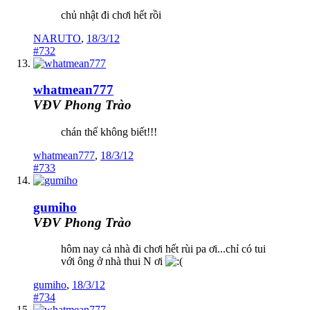
chủ nhật đi chơi hết rồi
NARUTO
,
18/3/12
#732
whatmean777
VĐV Phong Trào
chán thế không biết!!!
whatmean777
,
18/3/12
#733
gumiho
VĐV Phong Trào
hôm nay cả nhà đi chơi hết rùi pa ơi...chỉ có tui
với ông ở nhà thui N ơi
gumiho
,
18/3/12
#734