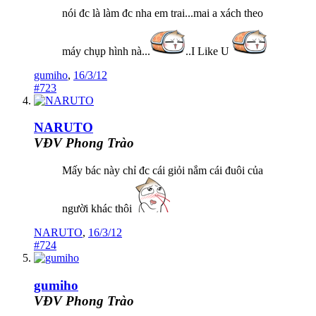
nói đc là làm đc nha em trai...mai a xách theo
máy chụp hình nà...
..I Like U
gumiho
,
16/3/12
#723
NARUTO
VĐV Phong Trào
Mấy bác này chỉ đc cái giỏi nắm cái đuôi của
người khác thôi
NARUTO
,
16/3/12
#724
gumiho
VĐV Phong Trào