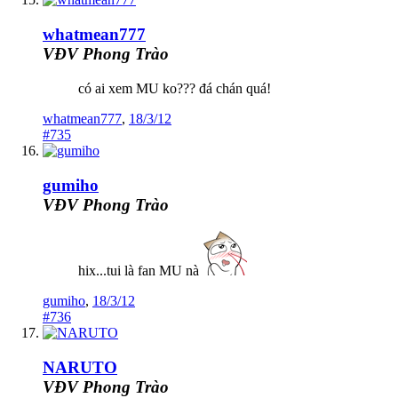
whatmean777
VĐV Phong Trào
có ai xem MU ko??? đá chán quá!
whatmean777
,
18/3/12
#735
gumiho
VĐV Phong Trào
hix...tui là fan MU nà
gumiho
,
18/3/12
#736
NARUTO
VĐV Phong Trào