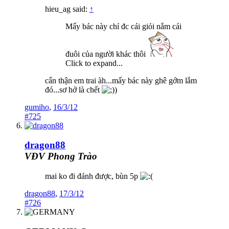
hieu_ag said:
↑
Mấy bác này chỉ đc cái giỏi nắm cái
đuôi của người khác thôi
Click to expand...
cẩn thận em trai àh...mấy bác này ghê gớm lắm
đó...sơ hở là chết
)
gumiho
,
16/3/12
#725
dragon88
VĐV Phong Trào
mai ko đi đánh được, bùn 5p
dragon88
,
17/3/12
#726