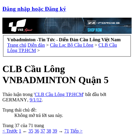
Đăng nhập hoặc Đăng ký
Vnbadminton -Tin Tức - Diễn Đàn Cầu Lông Việt Nam
Trang chủ
Diễn đàn
>
Câu Lạc Bộ Cầu Lông
>
CLB Cầu
Lông TP.HCM
>
CLB Cầu Lông
VNBADMINTON Quận 5
Thảo luận trong '
CLB Cầu Lông TP.HCM
' bắt đầu bởi
GERMANY
,
9/1/12
.
Trạng thái chủ đề:
Không mở trả lời sau này.
Trang 37 của 71 trang
< Trước
1
←
35
36
37
38
39
→
71
Tiếp >