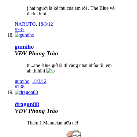
j hai người là kẻ thù của em rôi . The Blue vô
địch . hihi
NARUTO
,
18/3/12
#737
gumiho
VĐV Phong Trào
hi...the Blue giờ là dĩ vãng nhạt nhòa rùi em
ah..hihihi
gumiho
,
18/3/12
#738
dragon88
VĐV Phong Trào
Thêm 1 Manucian nữa nè!