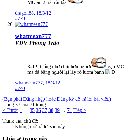
MU ăn 2 trái rồi kìa
dragon88
,
18/3/12
#739
whatmean777
VĐV Phong Trào
3-0!!! thắng nhờ chơi hơn người
gặp MC
mà đá bằng người lại lấy rổ lượm banh
whatmean777
,
18/3/12
#740
(Bạn phải Đăng nhập hoặc Đăng ký để trả lời bài viết.)
Trang 37 của 71 trang
< Trước
1
←
35
36
37
38
39
→
71
Tiếp >
Trạng thái chủ đề:
Không mở trả lời sau này.
Chia sẻ trang này