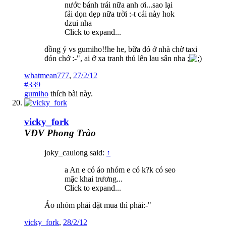
nước bánh trái nữa anh ơi...sao lại
fải dọn dẹp nữa trời :-t cái này hok
dzui nha
Click to expand...
đồng ý vs gumiho!!he he, bữa đó ở nhà chờ taxi
đón chớ :-", ai ở xa tranh thủ lên lau sân nha ;
whatmean777
,
27/2/12
#339
gumiho
thích bài này.
vicky_fork
VĐV Phong Trào
joky_caulong said:
↑
a An e có áo nhóm e có k?k có seo
mặc khai trương...
Click to expand...
Áo nhóm phải đặt mua thì phải:-"
vicky_fork
,
28/2/12