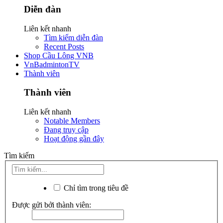
Diễn đàn
Liên kết nhanh
Tìm kiếm diễn đàn
Recent Posts
Shop Cầu Lông VNB
VnBadmintonTV
Thành viên
Thành viên
Liên kết nhanh
Notable Members
Đang truy cập
Hoạt động gần đây
Tìm kiếm
Chỉ tìm trong tiêu đề
Được gửi bởi thành viên: