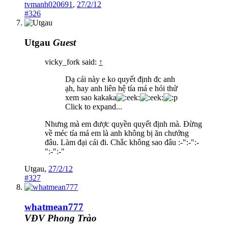
tvmanh020691
,
27/2/12
#326
Utgau
Guest
vicky_fork said:
↑
Dạ cái này e ko quyết định đc anh
ạh, hay anh liên hệ tía má e hỏi thử
xem sao kakaka
Click to expand...
Nhưng mà em được quyền quyết định mà. Đừng
về méc tía má em là anh không bị ăn chưởng
đâu. Làm đại cái đi. Chắc không sao đâu :-":-":-
":-":-"
Utgau
,
27/2/12
#327
whatmean777
VĐV Phong Trào