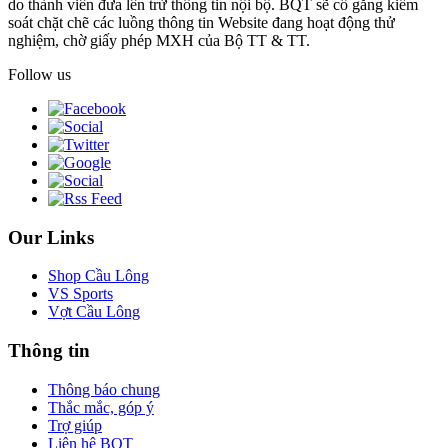
do thành viên đưa lên trừ thông tin nội bộ. BQT sẽ cố gắng kiểm
soát chặt chẽ các luồng thông tin Website đang hoạt động thử
nghiệm, chờ giấy phép MXH của Bộ TT & TT.
Follow us
Our Links
Shop Cầu Lông
VS Sports
Vợt Cầu Lông
Thông tin
Thông báo chung
Thắc mắc, góp ý
Trợ giúp
Liên hệ BQT