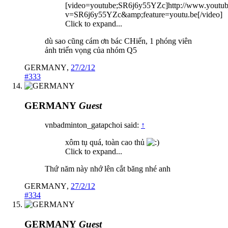
[video=youtube;SR6j6y55YZc]http://www.youtu
v=SR6j6y55YZc&amp;feature=youtu.be[/video]
Click to expand...
dù sao cũng cám ơn bác CHiến, 1 phóng viên
ảnh triển vọng của nhóm Q5
GERMANY
,
27/2/12
#333
GERMANY
Guest
vnbadminton_gatapchoi said:
↑
xôm tụ quá, toàn cao thủ
Click to expand...
Thứ năm này nhớ lên cắt băng nhé anh
GERMANY
,
27/2/12
#334
GERMANY
Guest