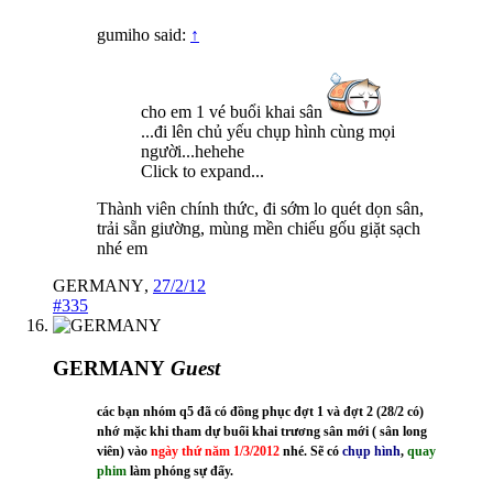
gumiho said:
↑
cho em 1 vé buổi khai sân
...đi lên chủ yếu chụp hình cùng mọi
người...hehehe
Click to expand...
Thành viên chính thức, đi sớm lo quét dọn sân,
trải sẵn giường, mùng mền chiếu gốu giặt sạch
nhé em
GERMANY
,
27/2/12
#335
GERMANY
Guest
các bạn nhóm q5 đã có đồng phục đợt 1 và đợt 2 (28/2 có)
nhớ mặc khi tham dự buổi khai trương sân mới ( sân long
viên) vào
ngày thứ năm 1/3/2012
nhé. Sẽ có
chụp hình
,
quay
phim
làm phóng sự đấy.