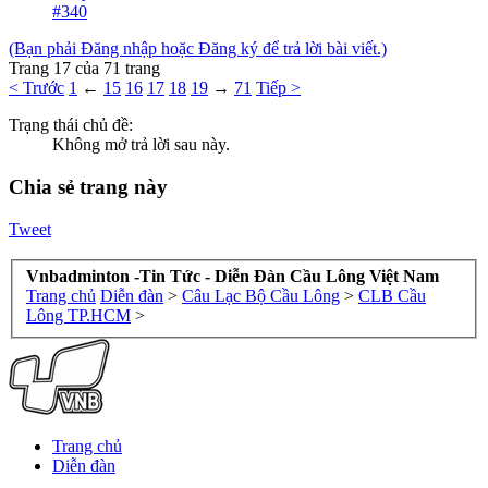
#340
(Bạn phải Đăng nhập hoặc Đăng ký để trả lời bài viết.)
Trang 17 của 71 trang
< Trước
1
←
15
16
17
18
19
→
71
Tiếp >
Trạng thái chủ đề:
Không mở trả lời sau này.
Chia sẻ trang này
Tweet
Vnbadminton -Tin Tức - Diễn Đàn Cầu Lông Việt Nam
Trang chủ
Diễn đàn
>
Câu Lạc Bộ Cầu Lông
>
CLB Cầu
Lông TP.HCM
>
Trang chủ
Diễn đàn