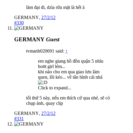
làm đại đi, dzìa rửa mặt là hết à
GERMANY
,
27/2/12
#330
GERMANY
Guest
tvmanh020691 said:
↑
em nghe giang hồ đồn quận 5 nhìu
hottt girl lém...
khi nào cho em qua giao lưu làm
quen, lôi kéo... về tân bình cái nhá
Click to expand...
tối thứ 5 này, nếu em thích cứ qua nhé, sẽ có
chụp ảnh, quay clip
GERMANY
,
27/2/12
#331