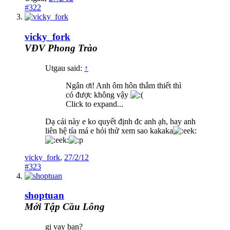
#322
vicky_fork
VĐV Phong Trào
Utgau said:
↑
Ngân ơi! Anh ôm hôn thắm thiết thì
có được không vậy
Click to expand...
Dạ cái này e ko quyết định đc anh ạh, hay anh
liên hệ tía má e hỏi thử xem sao kakaka
vicky_fork
,
27/2/12
#323
shoptuan
Mới Tập Cầu Lông
gi vay ban?