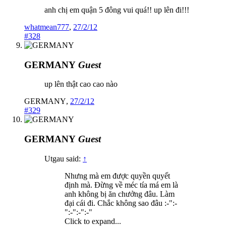
anh chị em quận 5 đông vui quá!! up lên đi!!!
whatmean777
,
27/2/12
#328
GERMANY
Guest
up lên thật cao cao nào
GERMANY
,
27/2/12
#329
GERMANY
Guest
Utgau said:
↑
Nhưng mà em được quyền quyết
định mà. Đừng về méc tía má em là
anh không bị ăn chưởng đâu. Làm
đại cái đi. Chắc không sao đâu :-":-
":-":-":-"
Click to expand...