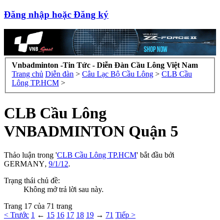
Đăng nhập hoặc Đăng ký
Vnbadminton -Tin Tức - Diễn Đàn Cầu Lông Việt Nam
Trang chủ
Diễn đàn
>
Câu Lạc Bộ Cầu Lông
>
CLB Cầu
Lông TP.HCM
>
CLB Cầu Lông
VNBADMINTON Quận 5
Thảo luận trong '
CLB Cầu Lông TP.HCM
' bắt đầu bởi
GERMANY
,
9/1/12
.
Trạng thái chủ đề:
Không mở trả lời sau này.
Trang 17 của 71 trang
< Trước
1
←
15
16
17
18
19
→
71
Tiếp >