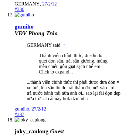
GERMANY
,
27/2/12
#336
gumiho
VĐV Phong Trào
GERMANY said:
↑
Thành viên chính thức, đi sớm lo
quét dọn sân, trải sẵn giường, mùng
mền chiếu gốu giặt sạch nhé em
Click to expand...
...thành viên chính thức thì phải được đưa đón =
xe hơi, lên sân thì đc trải thảm đỏ mời vào...rùi
trà nước bánh trái nữa anh ơi...sao lại fải dọn dẹp
nữa trời :-t cái này hok dzui nha
gumiho
,
27/2/12
#337
joky_caulong
Guest