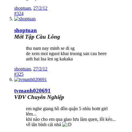
shoptuan
,
27/2/12
#324
shoptuan
Mới Tập Cầu Lông
thu nam nay minh se di sg
de xem moi nguoi khai truong san cau heee
anh hai lua len sg kakaka
shoptuan
,
27/2/12
#325
tvmanh020691
VĐV Chuyên Nghiệp
em nghe giang hồ đồn quận 5 nhìu hottt girl
lém...
khi nào cho em qua giao lưu làm quen, lôi kéo...
về tân bình cái nhá