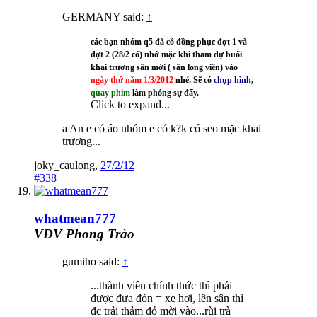
GERMANY said:
↑
các bạn nhóm q5 đã có đồng phục đợt 1 và
đợt 2 (28/2 có) nhớ mặc khi tham dự buổi
khai trương sân mới ( sân long viên) vào
ngày thứ năm 1/3/2012
nhé. Sẽ có
chụp hình
,
quay phim
làm phóng sự đấy.
Click to expand...
a An e có áo nhóm e có k?k có seo mặc khai
trương...
joky_caulong
,
27/2/12
#338
whatmean777
VĐV Phong Trào
gumiho said:
↑
...thành viên chính thức thì phải
được đưa đón = xe hơi, lên sân thì
đc trải thảm đỏ mời vào...rùi trà