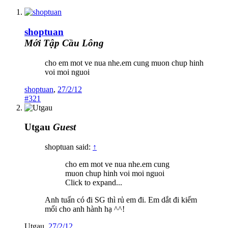
shoptuan
Mới Tập Cầu Lông
cho em mot ve nua nhe.em cung muon chup hinh
voi moi nguoi
shoptuan
,
27/2/12
#321
Utgau
Guest
shoptuan said:
↑
cho em mot ve nua nhe.em cung
muon chup hinh voi moi nguoi
Click to expand...
Anh tuấn có đi SG thì rủ em đi. Em dắt đi kiếm
mối cho anh hành hạ ^^!
Utgau
,
27/2/12