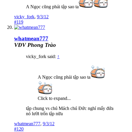
A Ngọc cũng phải tập sao ta
vicky_fork
,
9/3/12
#119
whatmean777
VĐV Phong Trào
vicky_fork said:
↑
A Ngọc cũng phải tập sao ta
Click to expand...
tập chung vs chú Mách chú Đức nghỉ mấy đứa
nó lười trốn tập nữa
whatmean777
,
9/3/12
#120