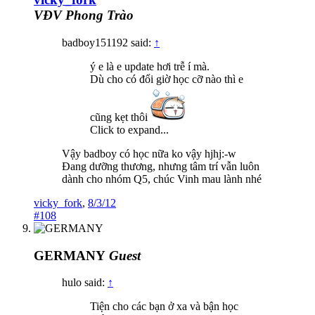
VĐV Phong Trào
badboy151192 said:
↑
ý e là e update hơi trễ í mà.
Dù cho có đổi giờ học cỡ nào thì e
cũng kẹt thôi
Click to expand...
Vậy badboy có học nữa ko vậy hjhj:-w
Đang dưỡng thương, nhưng tâm trí vẫn luôn
dành cho nhóm Q5, chúc Vinh mau lành nhé
vicky_fork
,
8/3/12
#108
GERMANY
Guest
hulo said:
↑
Tiện cho các bạn ở xa và bận học