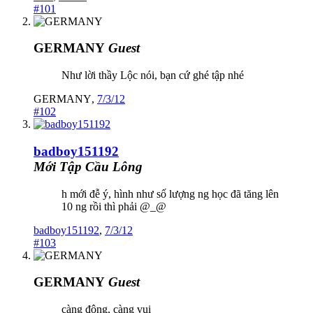
#101
GERMANY
Guest
Như lời thầy Lộc nói, bạn cứ ghé tập nhé
GERMANY
,
7/3/12
#102
badboy151192
Mới Tập Cầu Lông
h mới đễ ý, hình như số lượng ng học đã tăng lên
10 ng rồi thì phải @_@
badboy151192
,
7/3/12
#103
GERMANY
Guest
càng đông, càng vui