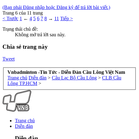
(Bạn phải Đăng nhập hoặc Đăng ký để trả lời bài viết.)
Trang 6 của 11 trang
< Trước
1
←
4
5
6
7
8
→
11
Tiếp >
Trạng thái chủ đề:
Không mở trả lời sau này.
Chia sẻ trang này
Tweet
Vnbadminton -Tin Tức - Diễn Đàn Cầu Lông Việt Nam
Trang chủ
Diễn đàn
>
Câu Lạc Bộ Cầu Lông
>
CLB Cầu
Lông TP.HCM
>
Trang chủ
Diễn đàn
Diễn đàn