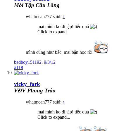
Mới Tập Cầu Lông
whatmean777 said:
↑
mai mình ko đi tập! tiếc quá
Click to expand...
mình cũng như bác, mai bận học rồi
badboy151192
,
9/3/12
#118
vicky_fork
VĐV Phong Trào
whatmean777 said:
↑
mai mình ko đi tập! tiếc quá
Click to expand...