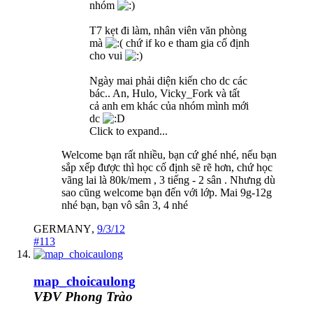
nhóm
T7 kẹt đi làm, nhân viên văn phòng
mà
chứ if ko e tham gia cố định
cho vui
Ngày mai phải diện kiến cho dc các
bác.. An, Hulo, Vicky_Fork và tất
cả anh em khác của nhóm mình mới
dc
Click to expand...
Welcome bạn rất nhiều, bạn cứ ghé nhé, nếu bạn
sắp xếp được thì học cố định sẽ rẽ hơn, chứ học
vãng lai là 80k/mem , 3 tiếng - 2 sân . Nhưng dù
sao cũng welcome bạn đến với lớp. Mai 9g-12g
nhé bạn, bạn vô sân 3, 4 nhé
GERMANY
,
9/3/12
#113
map_choicaulong
VĐV Phong Trào