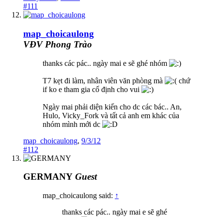
#111
map_choicaulong
VĐV Phong Trào
thanks các pác.. ngày mai e sẽ ghé nhóm
T7 kẹt đi làm, nhân viên văn phòng mà
chứ
if ko e tham gia cố định cho vui
Ngày mai phải diện kiến cho dc các bác.. An,
Hulo, Vicky_Fork và tất cả anh em khác của
nhóm mình mới dc
map_choicaulong
,
9/3/12
#112
GERMANY
Guest
map_choicaulong said:
↑
thanks các pác.. ngày mai e sẽ ghé