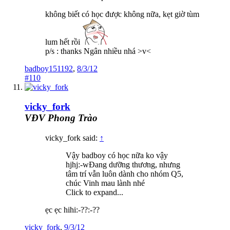
không biết có học được không nữa, kẹt giờ tùm
lum hết rồi
p/s : thanks Ngân nhiều nhá >v<
badboy151192
,
8/3/12
#110
vicky_fork
VĐV Phong Trào
vicky_fork said:
↑
Vậy badboy có học nữa ko vậy
hjhj:-wĐang dưỡng thương, nhưng
tâm trí vẫn luôn dành cho nhóm Q5,
chúc Vinh mau lành nhé
Click to expand...
ẹc ẹc hihi:-??:-??
vicky_fork
,
9/3/12