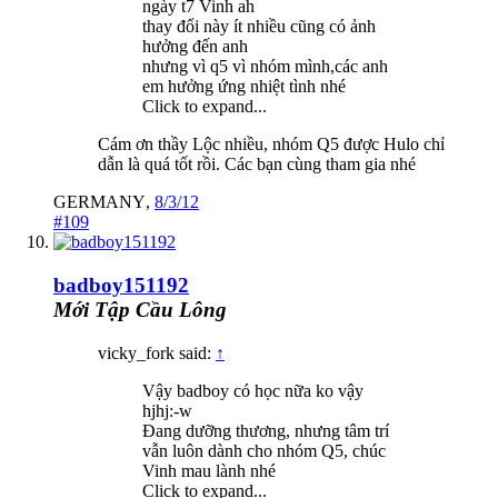
ngày t7 Vinh ah
thay đổi này ít nhiều cũng có ảnh
hưởng đến anh
nhưng vì q5 vì nhóm mình,các anh
em hưởng ứng nhiệt tình nhé
Click to expand...
Cám ơn thầy Lộc nhiều, nhóm Q5 được Hulo chỉ
dẫn là quá tốt rồi. Các bạn cùng tham gia nhé
GERMANY
,
8/3/12
#109
badboy151192
Mới Tập Cầu Lông
vicky_fork said:
↑
Vậy badboy có học nữa ko vậy
hjhj:-w
Đang dưỡng thương, nhưng tâm trí
vẫn luôn dành cho nhóm Q5, chúc
Vinh mau lành nhé
Click to expand...