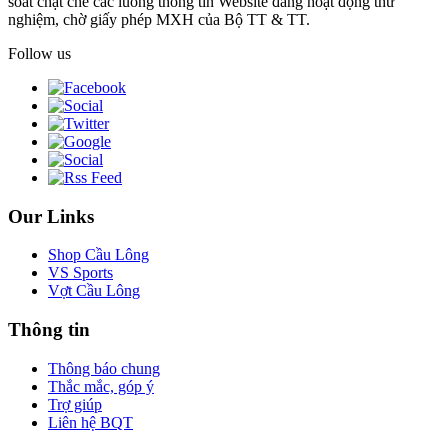
soát chặt chẽ các luồng thông tin Website đang hoạt động thử
nghiệm, chờ giấy phép MXH của Bộ TT & TT.
Follow us
Our Links
Shop Cầu Lông
VS Sports
Vợt Cầu Lông
Thông tin
Thông báo chung
Thắc mắc, góp ý
Trợ giúp
Liên hệ BQT