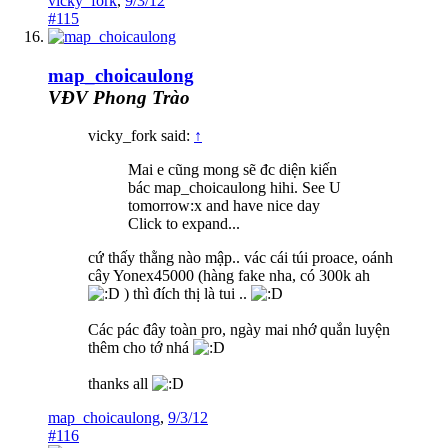
vicky_fork
,
9/3/12
#115
map_choicaulong
VĐV Phong Trào
vicky_fork said:
↑
Mai e cũng mong sẽ đc diện kiến
bác map_choicaulong hihi. See U
tomorrow:x and have nice day
Click to expand...
cứ thấy thằng nào mập.. vác cái túi proace, oánh
cây Yonex45000 (hàng fake nha, có 300k ah
) thì đích thị là tui ..
Các pác đây toàn pro, ngày mai nhớ quắn luyện
thêm cho tớ nhá
thanks all
map_choicaulong
,
9/3/12
#116