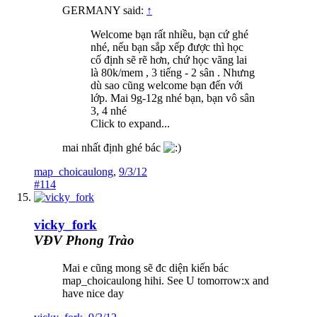
GERMANY said:
↑
Welcome bạn rất nhiều, bạn cứ ghé
nhé, nếu bạn sắp xếp được thì học
cố định sẽ rẽ hơn, chứ học vãng lai
là 80k/mem , 3 tiếng - 2 sân . Nhưng
dù sao cũng welcome bạn đến với
lớp. Mai 9g-12g nhé bạn, bạn vô sân
3, 4 nhé
Click to expand...
mai nhất định ghé bác
map_choicaulong
,
9/3/12
#114
vicky_fork
VĐV Phong Trào
Mai e cũng mong sẽ đc diện kiến bác
map_choicaulong hihi. See U tomorrow:x and
have nice day