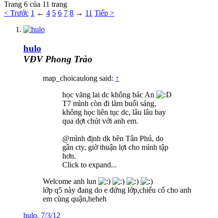
Trang 6 của 11 trang
< Trước
1
←
4
5
6
7
8
→
11
Tiếp >
hulo
VĐV Phong Trào
map_choicaulong said:
↑
học vãng lai dc không bác An
T7 mình còn đi làm buổi sáng,
không học liên tục dc, lâu lâu bay
qua dợt chút với anh em.
@mình định dk bên Tân Phú, do
gần cty, giờ thuận lợi cho mình tập
hơn.
Click to expand...
Welcome anh lun
lớp q5 này đang do e đứng lớp,chiếu cố cho anh
em cùng quận,heheh
hulo
,
7/3/12