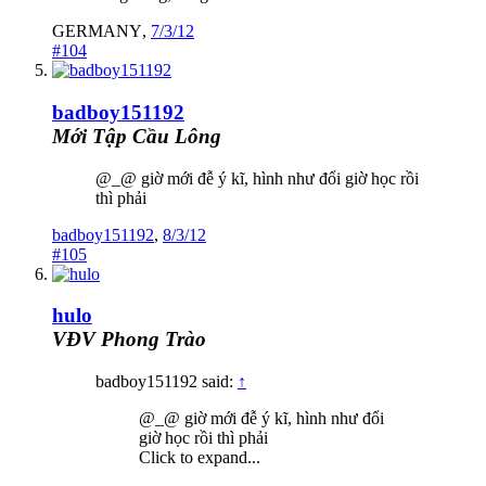
GERMANY
,
7/3/12
#104
badboy151192
Mới Tập Cầu Lông
@_@ giờ mới đễ ý kĩ, hình như đổi giờ học rồi
thì phải
badboy151192
,
8/3/12
#105
hulo
VĐV Phong Trào
badboy151192 said:
↑
@_@ giờ mới đễ ý kĩ, hình như đổi
giờ học rồi thì phải
Click to expand...