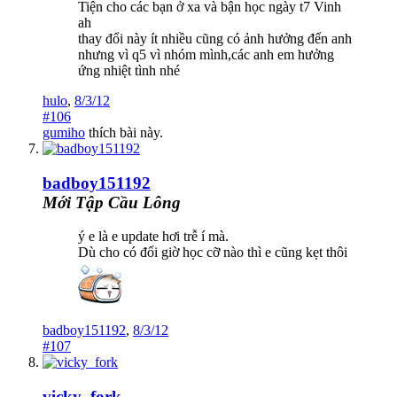
Tiện cho các bạn ở xa và bận học ngày t7 Vinh
ah
thay đổi này ít nhiều cũng có ảnh hưởng đến anh
nhưng vì q5 vì nhóm mình,các anh em hưởng
ứng nhiệt tình nhé
hulo
,
8/3/12
#106
gumiho
thích bài này.
badboy151192
Mới Tập Cầu Lông
ý e là e update hơi trễ í mà.
Dù cho có đổi giờ học cỡ nào thì e cũng kẹt thôi
badboy151192
,
8/3/12
#107
vicky_fork