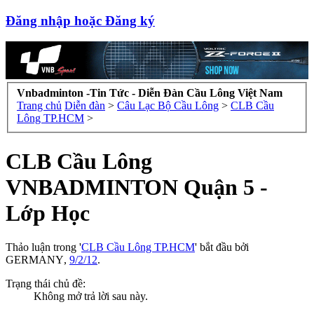
Đăng nhập hoặc Đăng ký
Vnbadminton -Tin Tức - Diễn Đàn Cầu Lông Việt Nam
Trang chủ
Diễn đàn
>
Câu Lạc Bộ Cầu Lông
>
CLB Cầu
Lông TP.HCM
>
CLB Cầu Lông
VNBADMINTON Quận 5 -
Lớp Học
Thảo luận trong '
CLB Cầu Lông TP.HCM
' bắt đầu bởi
GERMANY
,
9/2/12
.
Trạng thái chủ đề:
Không mở trả lời sau này.