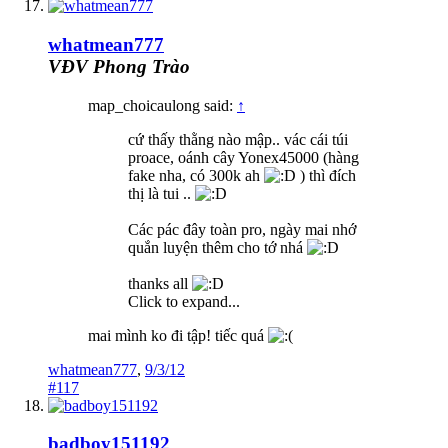
whatmean777
VĐV Phong Trào
map_choicaulong said:
↑
cứ thấy thằng nào mập.. vác cái túi
proace, oánh cây Yonex45000 (hàng
fake nha, có 300k ah
) thì đích
thị là tui ..
Các pác đây toàn pro, ngày mai nhớ
quắn luyện thêm cho tớ nhá
thanks all
Click to expand...
mai mình ko đi tập! tiếc quá
whatmean777
,
9/3/12
#117
badboy151192