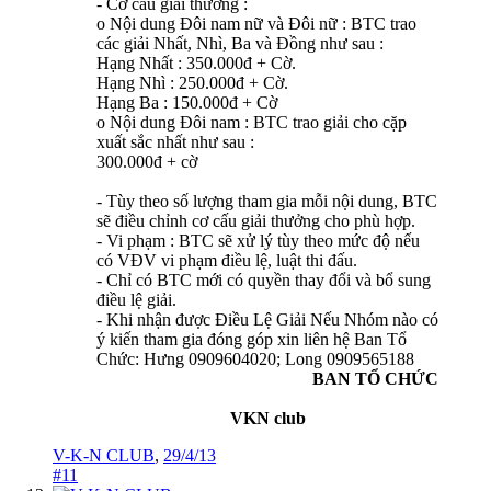
- Cơ cấu giải thưởng :
o Nội dung Đôi nam nữ và Đôi nữ : BTC trao
các giải Nhất, Nhì, Ba và Đồng như sau :
Hạng Nhất : 350.000đ + Cờ.
Hạng Nhì : 250.000đ + Cờ.
Hạng Ba : 150.000đ + Cờ
o Nội dung Đôi nam : BTC trao giải cho cặp
xuất sắc nhất như sau :
300.000đ + cờ
- Tùy theo số lượng tham gia mỗi nội dung, BTC
sẽ điều chỉnh cơ cấu giải thưởng cho phù hợp.
- Vi phạm : BTC sẽ xử lý tùy theo mức độ nếu
có VĐV vi phạm điều lệ, luật thi đấu.
- Chỉ có BTC mới có quyền thay đổi và bổ sung
điều lệ giải.
- Khi nhận được Điều Lệ Giải Nếu Nhóm nào có
ý kiến tham gia đóng góp xin liên hệ Ban Tổ
Chức: Hưng 0909604020; Long 0909565188
BAN TỔ CHỨC
VKN club
V-K-N CLUB
,
29/4/13
#11