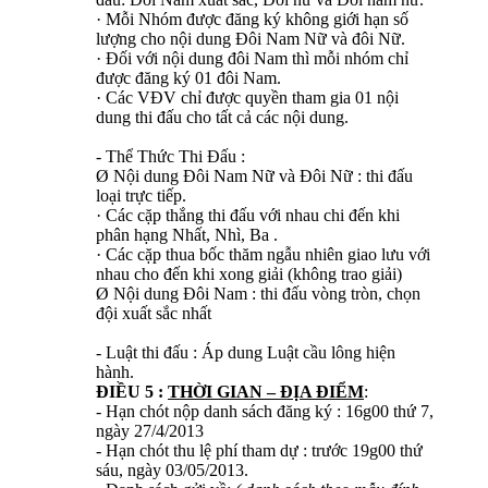
· Mỗi Nhóm được đăng ký không giới hạn số
lượng cho nội dung Đôi Nam Nữ và đôi Nữ.
· Đối với nội dung đôi Nam thì mỗi nhóm chỉ
được đăng ký 01 đôi Nam.
· Các VĐV chỉ được quyền tham gia 01 nội
dung thi đấu cho tất cả các nội dung.
- Thể Thức Thi Đấu :
Ø Nội dung Đôi Nam Nữ và Đôi Nữ : thi đấu
loại trực tiếp.
· Các cặp thắng thi đấu với nhau chi đến khi
phân hạng Nhất, Nhì, Ba .
· Các cặp thua bốc thăm ngẫu nhiên giao lưu với
nhau cho đến khi xong giải (không trao giải)
Ø Nội dung Đôi Nam : thi đấu vòng tròn, chọn
đội xuất sắc nhất
- Luật thi đấu : Áp dung Luật cầu lông hiện
hành.
ĐIỀU 5 :
THỜI GIAN – ĐỊA ĐIỂM
:
- Hạn chót nộp danh sách đăng ký : 16g00 thứ 7,
ngày 27/4/2013
- Hạn chót thu lệ phí tham dự : trước 19g00 thứ
sáu, ngày 03/05/2013.