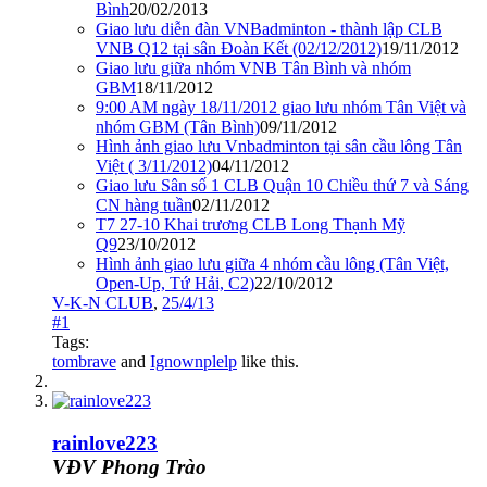
Bình
20/02/2013
Giao lưu diễn đàn VNBadminton - thành lập CLB
VNB Q12 tại sân Đoàn Kết (02/12/2012)
19/11/2012
Giao lưu giữa nhóm VNB Tân Bình và nhóm
GBM
18/11/2012
9:00 AM ngày 18/11/2012 giao lưu nhóm Tân Việt và
nhóm GBM (Tân Bình)
09/11/2012
Hình ảnh giao lưu Vnbadminton tại sân cầu lông Tân
Việt ( 3/11/2012)
04/11/2012
Giao lưu Sân số 1 CLB Quận 10 Chiều thứ 7 và Sáng
CN hàng tuần
02/11/2012
T7 27-10 Khai trương CLB Long Thạnh Mỹ
Q9
23/10/2012
Hình ảnh giao lưu giữa 4 nhóm cầu lông (Tân Việt,
Open-Up, Tứ Hải, C2)
22/10/2012
V-K-N CLUB
,
25/4/13
#1
Tags:
tombrave
and
Ignownplelp
like this.
rainlove223
VĐV Phong Trào