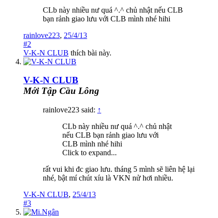
CLb này nhiều nư quá ^.^ chủ nhật nếu CLB
bạn rảnh giao lưu với CLB mình nhé hihi
rainlove223
,
25/4/13
#2
V-K-N CLUB
thích bài này.
V-K-N CLUB
Mới Tập Cầu Lông
rainlove223 said:
↑
CLb này nhiều nư quá ^.^ chủ nhật
nếu CLB bạn rảnh giao lưu với
CLB mình nhé hihi
Click to expand...
rất vui khi đc giao lưu. tháng 5 mình sẽ liên hệ lại
nhé, bật mí chút xíu là VKN nử hơi nhiều.
V-K-N CLUB
,
25/4/13
#3