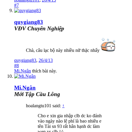
#7
quygiang83
VĐV Chuyên Nghiệp
Chà, câu lạc bộ này nhiều nữ thặc nhẩy
quygiang83
,
26/4/13
#8
Mi.Ngân
thích bài này.
Mi.Ngân
Mới Tập Cầu Lông
hoalangtu101 said:
↑
Cho e xin gia nhập clb dc ko đánh
vào ngày nào lệ phí là bao nhiêu e
tên Tài sn 93 rất hân hạnh dc làm
wen vs clb ^^