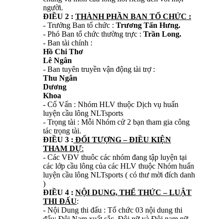
người.
ĐIỀU 2 :
THÀNH PHẦN BAN TỔ CHỨC :
- Trưởng Ban tổ chức :
Trương Tấn Hưng.
- Phó Ban tổ chức thường trực :
Trần Long.
- Ban tài chính :
Hồ Chi Thơ
Lê Ngân
- Ban tuyên truyền vận động tài trợ :
Thu Ngân
Dương
Khoa
- Cố Vấn : Nhóm HLV thuộc Dịch vụ huấn
luyện cầu lông NLTsports
- Trọng tài : Mỗi Nhóm cử 2 bạn tham gia công
tác trọng tài.
ĐIỀU 3 :
ĐỐI TƯỢNG – ĐIỀU KIỆN
THAM DỰ
:
- Các VĐV thuôc các nhóm đang tập luyện tại
các lớp cầu lông của các HLV thuộc Nhóm huấn
luyện cầu lông NLTsports ( có thư mời đích danh
)
ĐIỀU 4 :
NỘI DUNG, THỂ THỨC – LUẬT
THI ĐẤU
:
- Nội Dung thi đấu : Tổ chức 03 nội dung thi
đấu: Đôi Nam xuất sắc, Đôi nữ và Đôi nam nữ.