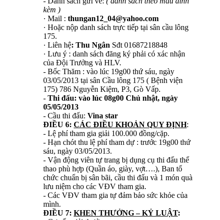
- Danh sách gửi về:
( danh sách theo mẫu đính
kèm )
· Mail :
thungan12_04@yahoo.com
· Hoặc nộp danh sách trực tiếp tại sân cầu lông
175.
· Liên hệ
: Thu Ngân
Sđt 01687218848
· Lưu ý : danh sách đăng ký phải có xác nhận
của Đội Trưởng và HLV.
- Bốc Thăm : vào lúc 19g00 thứ sáu, ngày
03/05/2013 tại sân Cầu lông 175 ( Bệnh viện
175) 786 Nguyễn Kiệm, P3, Gò Vấp.
-
Thi đấu: vào lúc 08g00 Chủ nhật, ngày
05/05/2013
- Cầu thi đấu:
Vina star
ĐIỀU 6:
CÁC ĐIỀU KHOẢN QUY ĐỊNH
:
- Lệ phí tham gia giải 100.000 đồng/cặp.
- Hạn chót thu lệ phí tham dự : trước 19g00 thứ
sáu, ngày 03/05/2013.
- Vận động viên tự trang bị dụng cụ thi đấu thể
thao phù hợp (Quần áo, giày, vợt….), Ban tổ
chức chuẩn bị sân bãi, cầu thi đấu và 1 món quà
lưu niệm cho các VĐV tham gia.
- Các VĐV tham gia tự đảm bảo sức khỏe của
mình.
ĐIỀU 7:
KHEN THƯỞNG – KỶ LUẬT
: