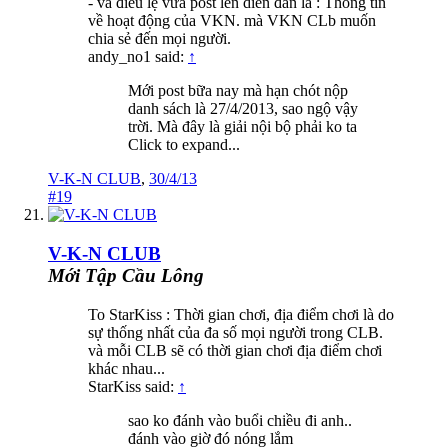
- và điều lệ vừa post lên diễn đàn là : Thông tin
về hoạt động của VKN. mà VKN CLb muốn
chia sẻ đến mọi người.
andy_no1 said:
↑
Mới post bữa nay mà hạn chót nộp
danh sách là 27/4/2013, sao ngộ vậy
trời. Mà đây là giải nội bộ phải ko ta
Click to expand...
V-K-N CLUB
,
30/4/13
#19
V-K-N CLUB
Mới Tập Cầu Lông
To StarKiss : Thời gian chơi, địa điểm chơi là do
sự thống nhất của đa số mọi người trong CLB.
và mỗi CLB sẽ có thời gian chơi địa điểm chơi
khác nhau...
StarKiss said:
↑
sao ko đánh vào buổi chiều đi anh..
đánh vào giờ đó nóng lắm