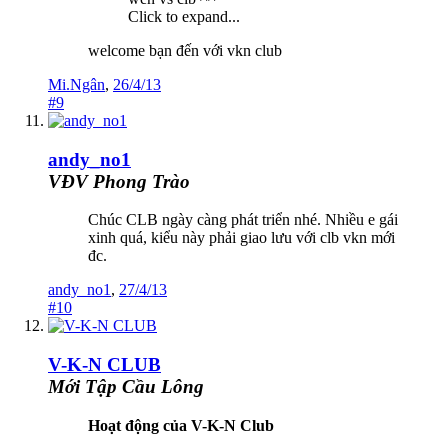
Click to expand...
welcome bạn đến với vkn club
Mi.Ngân
,
26/4/13
#9
andy_no1
VĐV Phong Trào
Chúc CLB ngày càng phát triển nhé. Nhiều e gái
xinh quá, kiểu này phải giao lưu với clb vkn mới
đc.
andy_no1
,
27/4/13
#10
V-K-N CLUB
Mới Tập Cầu Lông
Hoạt động của V-K-N Club