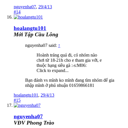
nguyenha07
,
29/4/13
#14
hoalangtu101
Mới Tập Cầu Lông
nguyenha07 said:
↑
Hoành tráng quá đi, có nhóm nào
chơi từ 18-21h cho e tham gia với, e
thuộc hạng siêu gà :-s:M06:
Click to expand...
Bạn đánh vs mình ko mình đang tìm nhóm để gia
nhập mình ở phú nhuận 01659866181
hoalangtu101
,
29/4/13
#15
nguyenha07
VĐV Phong Trào