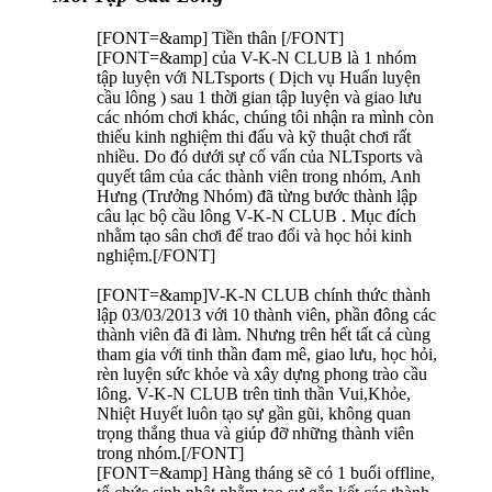
[FONT=&amp] Tiền thân [/FONT]
[FONT=&amp] của V-K-N CLUB là 1 nhóm
tập luyện với NLTsports ( Dịch vụ Huấn luyện
cầu lông ) sau 1 thời gian tập luyện và giao lưu
các nhóm chơi khác, chúng tôi nhận ra mình còn
thiếu kinh nghiệm thi đấu và kỹ thuật chơi rất
nhiều. Do đó dưới sự cố vấn của NLTsports và
quyết tâm của các thành viên trong nhóm, Anh
Hưng (Trưởng Nhóm) đã từng bước thành lập
câu lạc bộ cầu lông V-K-N CLUB . Mục đích
nhằm tạo sân chơi để trao đổi và học hỏi kinh
nghiệm.[/FONT]
[FONT=&amp]V-K-N CLUB chính thức thành
lập 03/03/2013 với 10 thành viên,
phần đông
các
thành viên đã đi làm. Nhưng trên hết tất cả cùng
tham gia với tinh thần đam mê, giao lưu, học hỏi,
rèn luyện sức khỏe và xây dựng phong trào cầu
lông. V-K-N CLUB trên tinh thần Vui,Khỏe,
Nhiệt Huyết luôn tạo sự gần gũi, không quan
trọng thắng thua và giúp đỡ những thành viên
trong nhóm.[/FONT]
[FONT=&amp] Hàng tháng sẽ có 1 buổi offline,