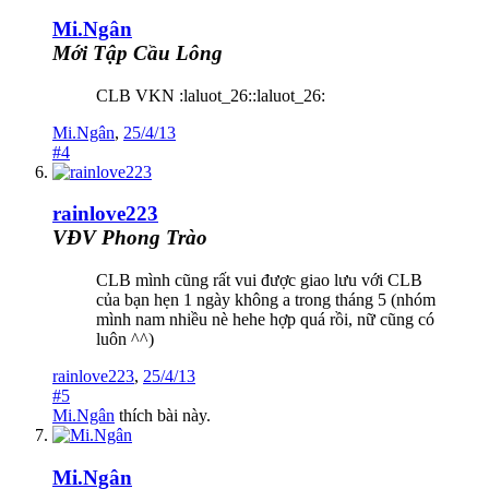
Mi.Ngân
Mới Tập Cầu Lông
CLB VKN :laluot_26::laluot_26:
Mi.Ngân
,
25/4/13
#4
rainlove223
VĐV Phong Trào
CLB mình cũng rất vui được giao lưu với CLB
của bạn hẹn 1 ngày không a trong tháng 5 (nhóm
mình nam nhiều nè hehe hợp quá rồi, nữ cũng có
luôn ^^)
rainlove223
,
25/4/13
#5
Mi.Ngân
thích bài này.
Mi.Ngân