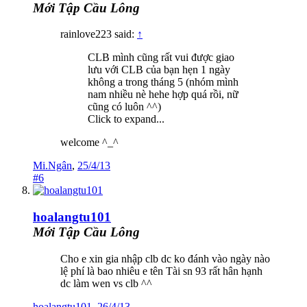
Mới Tập Cầu Lông
rainlove223 said:
↑
CLB mình cũng rất vui được giao
lưu với CLB của bạn hẹn 1 ngày
không a trong tháng 5 (nhóm mình
nam nhiều nè hehe hợp quá rồi, nữ
cũng có luôn ^^)
Click to expand...
welcome ^_^
Mi.Ngân
,
25/4/13
#6
hoalangtu101
Mới Tập Cầu Lông
Cho e xin gia nhập clb dc ko đánh vào ngày nào
lệ phí là bao nhiêu e tên Tài sn 93 rất hân hạnh
dc làm wen vs clb ^^
hoalangtu101
,
26/4/13