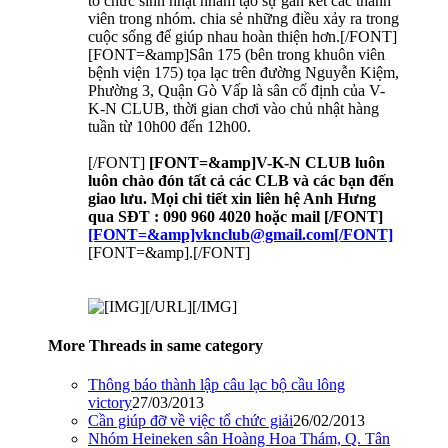
tổ chức sinh nhật nhằm tạo sự gắn kết các thành
viên trong nhóm. chia sẻ những điều xảy ra trong
cuộc sống để giúp nhau hoàn thiện hơn.[/FONT]
[FONT=&amp]Sân 175 (bên trong khuôn viên
bệnh viện 175) tọa lạc trên đường Nguyễn Kiệm,
Phường 3, Quận Gò Vấp là sân cố định của V-
K-N CLUB, thời gian chơi vào chủ nhật hàng
tuần từ 10h00 đến 12h00.
[/FONT]
[FONT=&amp]V-K-N CLUB luôn
luôn chào đón tất cả các CLB và các bạn đến
giao lưu. Mọi chi tiết xin liên hệ Anh Hưng
qua SĐT : 090 960 4020 hoặc mail [/FONT]
[FONT=&amp]vknclub@gmail.com[/FONT]
[FONT=&amp].[/FONT]
[/URL][/IMG]
More Threads in same category
Thông báo thành lập câu lạc bộ cầu lông
victory
27/03/2013
Cần giúp đỡ về việc tổ chức giải
26/02/2013
Nhóm Heineken sân Hoàng Hoa Thám, Q. Tân