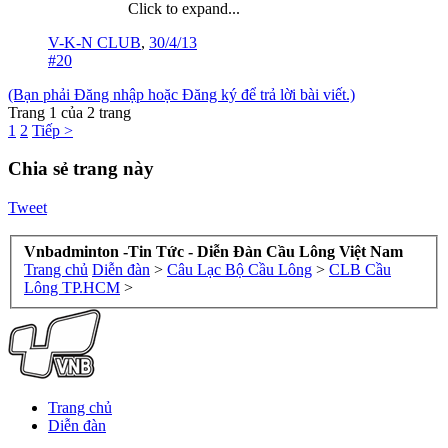
Click to expand...
V-K-N CLUB
,
30/4/13
#20
(Bạn phải Đăng nhập hoặc Đăng ký để trả lời bài viết.)
Trang 1 của 2 trang
1
2
Tiếp >
Chia sẻ trang này
Tweet
Vnbadminton -Tin Tức - Diễn Đàn Cầu Lông Việt Nam
Trang chủ
Diễn đàn
>
Câu Lạc Bộ Cầu Lông
>
CLB Cầu
Lông TP.HCM
>
Trang chủ
Diễn đàn