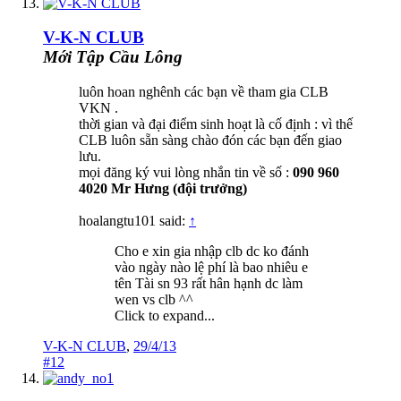
V-K-N CLUB
Mới Tập Cầu Lông
luôn hoan nghênh các bạn về tham gia CLB
VKN .
thời gian và đại điểm sinh hoạt là cố định : vì thế
CLB luôn sẵn sàng chào đón các bạn đến giao
lưu.
mọi đăng ký vui lòng nhắn tin về số :
090 960
4020 Mr Hưng (đội trưởng)
hoalangtu101 said:
↑
Cho e xin gia nhập clb dc ko đánh
vào ngày nào lệ phí là bao nhiêu e
tên Tài sn 93 rất hân hạnh dc làm
wen vs clb ^^
Click to expand...
V-K-N CLUB
,
29/4/13
#12