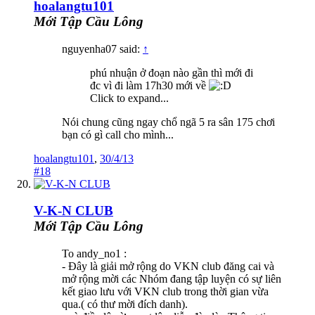
hoalangtu101
Mới Tập Cầu Lông
nguyenha07 said:
↑
phú nhuận ở đoạn nào gần thì mới đi
đc vì đi làm 17h30 mới về
Click to expand...
Nói chung cũng ngay chổ ngã 5 ra sân 175 chơi
bạn có gì call cho mình...
hoalangtu101
,
30/4/13
#18
V-K-N CLUB
Mới Tập Cầu Lông
To andy_no1 :
- Đây là giải mở rộng do VKN club đăng cai và
mở rộng mời các Nhóm đang tập luyện có sự liên
kết giao lưu với VKN club trong thời gian vừa
qua.( có thư mời đích danh).