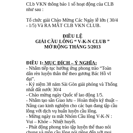
CLb VKN thông báo 1 số hoạt động của CLB
như sau :
Tổ chức giải Chào Mừng Các Ngày lễ lớn ( 30/4
- 1/5) Và RA MẮT CLB VKN CLUB.
ĐIỀU LỆ
GIẢI CẦU LÔNG
“
V-K-N CLUB
”
MỞ RỘNG THÁNG 5/2013
ĐIỀU 1:
MỤC ĐÍCH – Ý NGHĨA:
- Nhằm tiếp tục hưởng ứng phong trào “Toàn
dân rèn luyện thân thể theo gương Bác Hồ vĩ
đại”.
- Kỷ niệm 38 năm Sài Gòn giải phóng và Thống
nhất đất nước 30/4
- Chào mừng ngày Quốc tế lao động 1/5.
- Nhằm tạo sân Giao lưu – Hoàn thiện kỹ thuật –
Nâng cao kinh nghiệm cho các bạn đang tập cầu
lông với dịch vụ huấn luyện cầu lông.
- Mừng ngày ra mắt Nhóm Cầu lông V-K-N :
Vui – Khỏe – Nhiệt huyết.
- Phát động phong trào tập luyện thể thao nói
chung và môn cầu lông nói riêng đến với mọi