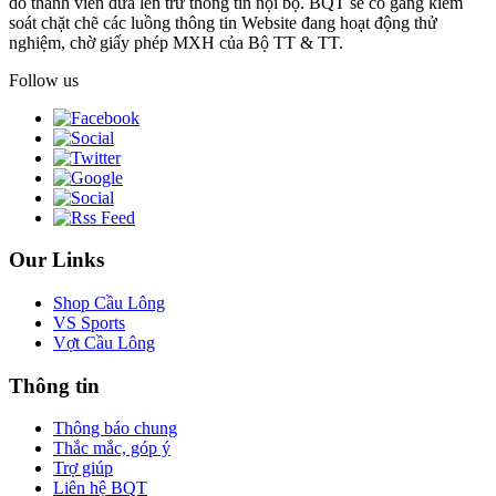
do thành viên đưa lên trừ thông tin nội bộ. BQT sẽ cố gắng kiểm
soát chặt chẽ các luồng thông tin Website đang hoạt động thử
nghiệm, chờ giấy phép MXH của Bộ TT & TT.
Follow us
Our Links
Shop Cầu Lông
VS Sports
Vợt Cầu Lông
Thông tin
Thông báo chung
Thắc mắc, góp ý
Trợ giúp
Liên hệ BQT