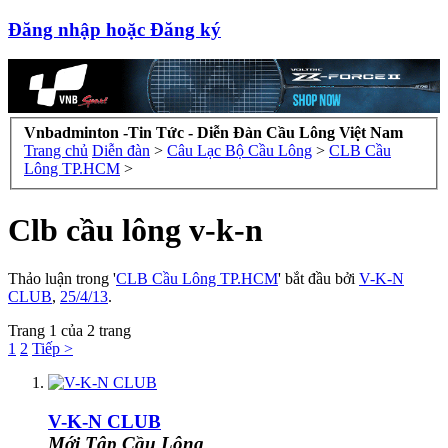
Đăng nhập hoặc Đăng ký
Vnbadminton -Tin Tức - Diễn Đàn Cầu Lông Việt Nam
Trang chủ
Diễn đàn
>
Câu Lạc Bộ Cầu Lông
>
CLB Cầu
Lông TP.HCM
>
Clb cầu lông v-k-n
Thảo luận trong '
CLB Cầu Lông TP.HCM
' bắt đầu bởi
V-K-N
CLUB
,
25/4/13
.
Trang 1 của 2 trang
1
2
Tiếp >
V-K-N CLUB
Mới Tập Cầu Lông