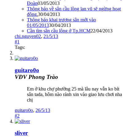
Đoàn
03/05/2013
Thông báo về sân cầu lông lan vũ sẽ ngừng hoạt
động.
30/04/2013
Thông báo khai trương sân mới vào
01/05/2013
30/04/2013
Cần tìm sân cầu lông ở Tp.HCM
22/04/2013
chi.nguyen02
,
21/5/13
#1
Tags:
guitaro0o
VĐV Phong Trào
Em ở khu chợ phường 25 mà lâu nay vẫn ko bít
sân tada, hôm nào rảnh xin vào giao lưu chơi nha
chị
guitaro0o
,
26/5/13
#2
sliver