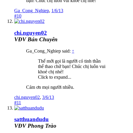
bạn! Chúc chị luôn vui khoẻ chị nhé!
Ga_Cong_Nghiep
,
1/6/13
#10
chi.nguyen02
VĐV Bán Chuyên
Ga_Cong_Nghiep said:
↑
Thế mới gọi là người có tinh thần
thể thao chứ bạn! Chúc chị luôn vui
khoẻ chị nhé!
Click to expand...
Cám ơn mọi người nhiều.
chi.nguyen02
,
3/6/13
#11
satthuandudu
VĐV Phong Trào