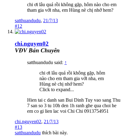
chi ơi lâu quá rồi không gặp, hôm nào cho em
tham gia với nha, em Hùng nè chị nhớ hem?
satthuandudu
,
21/7/13
#12
chi.nguyen02
VĐV Bán Chuyên
satthuandudu said:
↑
chi ơi lâu quá rồi không gặp, hôm
nào cho em tham gia với nha, em
Hùng nè chị nhớ hem?
Click to expand...
Hien tai c danh san Bui Dinh Tuy vao sang Thu
7 san so 3 tu 10h den 1h ranh ghe qua choi he
em co gi lien lac voi Chi Chi 0913754951
chi.nguyen02
,
21/7/13
#13
satthuandudu
thích bài này.