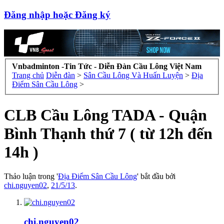
Đăng nhập hoặc Đăng ký
Vnbadminton -Tin Tức - Diễn Đàn Cầu Lông Việt Nam
Trang chủ
Diễn đàn
>
Sân Cầu Lông Và Huấn Luyện
>
Địa
Điểm Sân Cầu Lông
>
CLB Cầu Lông TADA - Quận
Bình Thạnh thứ 7 ( từ 12h đến
14h )
Thảo luận trong '
Địa Điểm Sân Cầu Lông
' bắt đầu bởi
chi.nguyen02
,
21/5/13
.
chi.nguyen02