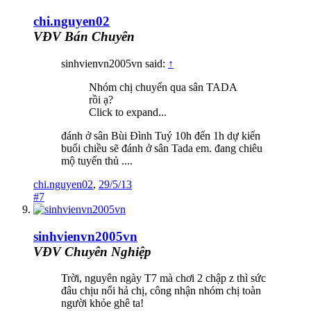
chi.nguyen02
VĐV Bán Chuyên
sinhvienvn2005vn said:
↑
Nhóm chị chuyển qua sân TADA
rồi ạ?
Click to expand...
đánh ở sân Bùi Đình Tuý 10h đến 1h dự kiến
buổi chiều sẽ đánh ở sân Tada em. đang chiêu
mộ tuyển thủ ....
chi.nguyen02
,
29/5/13
#7
sinhvienvn2005vn
VĐV Chuyên Nghiệp
Trời, nguyên ngày T7 mà chơi 2 chập z thì sức
đâu chịu nổi hả chị, công nhận nhóm chị toàn
người khỏe ghê ta!