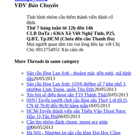
VĐV Bán Chuyên
Tình hình nhóm cần thêm thành viên đánh cố
định.
Thứ 7 hàng tuần từ 12h đến 14h
CLB DaTa : 636A Xô Viết Nghệ Tỉnh, P25,
Q.BT, Tp.HCM (Chưa đến cầu Thanh Đa)
Mọi người quan tâm xin vui lòng liên lạc với Chị
Chi: 0913754951 Xin cám ơn
More Threads in same category
Sân cầu lông Lan Anh - thoáng mát, tiện nghi, giá bình
dân
20/05/2013
Sân cầu lông Lan Anh: 119/6 đường số 7,khu phố 3,
phường Linh Trung, quận Thu Đức
20/05/2013
Xin hỏi số điện thoại sân T19 Thành Thái
20/05/2013
[HN] Tuyển người chơi cầu lông sân Thuỷ Lợi tối t5,
CN từ 7h30 đến 9h30 hàng tuần
18/05/2013
HCM-Tuyển thành viên sân Thiên Vân-Thoại Ngọc
Hầu, Q.Tân Phú
06/05/2013
Cần tìm nhóm đánh chung, mong ace giúp
đỡ
06/05/2013
Hà Nội - Nhượng lại sân cầu lông Đại Học Công