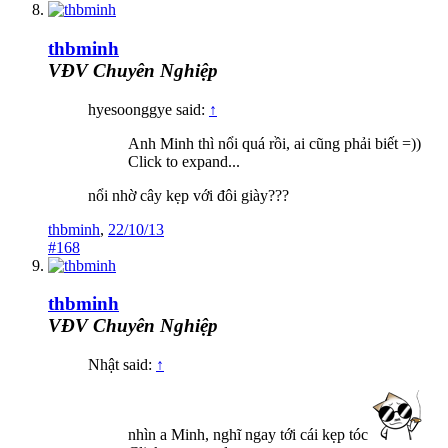
thbminh
VĐV Chuyên Nghiệp
hyesoonggye said:
↑
Anh Minh thì nổi quá rồi, ai cũng phải biết =))
Click to expand...
nổi nhờ cây kẹp với đôi giày???
thbminh
,
22/10/13
#168
thbminh
VĐV Chuyên Nghiệp
Nhật said:
↑
nhìn a Minh, nghĩ ngay tới cái kẹp tóc