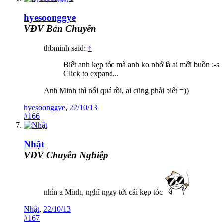
hyesoonggye
VĐV Bán Chuyên
thbminh said:
↑
Biết anh kẹp tóc mà anh ko nhớ là ai mới buồn :-s
Click to expand...
Anh Minh thì nổi quá rồi, ai cũng phải biết =))
hyesoonggye
,
22/10/13
#166
Nhật
VĐV Chuyên Nghiệp
nhìn a Minh, nghĩ ngay tới cái kẹp tóc
Nhật
,
22/10/13
#167