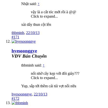
Nhật said:
↑
vậy là a cắt tóc mới rồi à @@
Click to expand...
xài dây thun cột lên
thbminh
,
22/10/13
#171
hyesoonggye
VĐV Bán Chuyên
thbminh said:
↑
nổi nhờ cây kẹp với đôi giày???
Click to expand...
Yup, sắp tới thêm cái túi vợt nổi nữa
hyesoonggye
,
22/10/13
#172