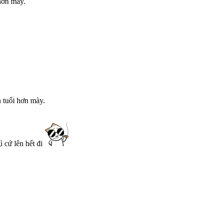
hơn mày.
n tuổi hơn mày.
ì cứ lên hết đi