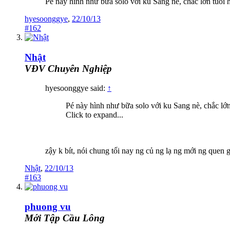
Pé này hình như bữa solo với ku Sang nè, chắc lớn tuổi 
hyesoonggye
,
22/10/13
#162
Nhật
VĐV Chuyên Nghiệp
hyesoonggye said:
↑
Pé này hình như bữa solo với ku Sang nè, chắc lớ
Click to expand...
zậy k bít, nói chung tối nay ng củ ng lạ ng mới ng quen g
Nhật
,
22/10/13
#163
phuong vu
Mới Tập Cầu Lông