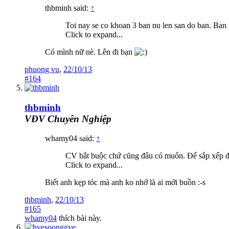
thbminh said:
↑
Toi nay se co khoan 3 ban nu len san do ban. Ban 
Click to expand...
Có mình nữ nè. Lên đi bạn
phuong vu
,
22/10/13
#164
thbminh
VĐV Chuyên Nghiệp
whamy04 said:
↑
CV bắt buộc chứ cũng đâu có muốn. Để sắp xếp đi 
Click to expand...
Biết anh kẹp tóc mà anh ko nhớ là ai mới buồn :-s
thbminh
,
22/10/13
#165
whamy04
thích bài này.