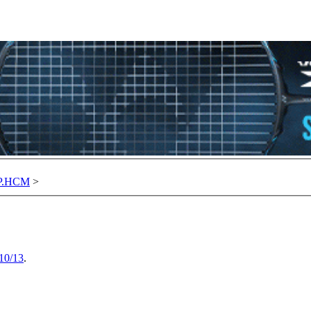
TP.HCM
>
10/13
.