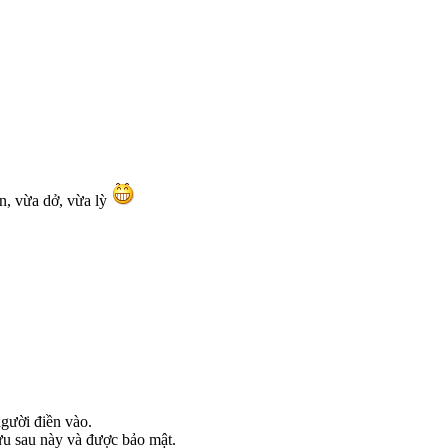
ùn, vừa dở, vừa lỳ
người điền vào.
lưu sau này và được bảo mật.