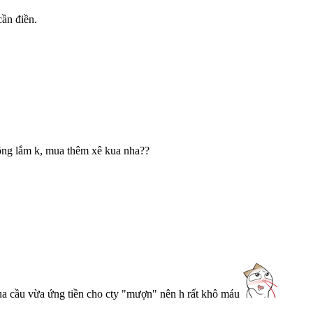
cần điền.
ông lắm k, mua thêm xê kua nha??
ua cầu vừa ứng tiền cho cty "mượn" nên h rất khô máu