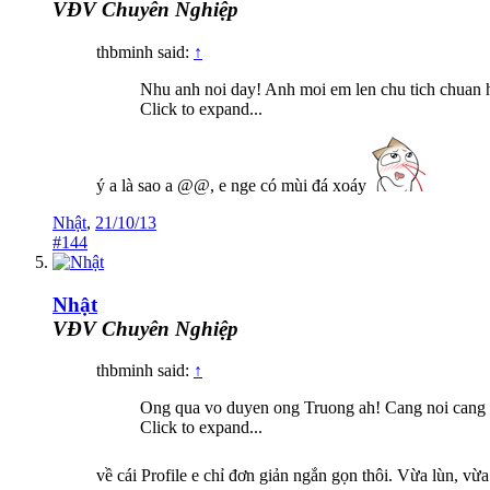
VĐV Chuyên Nghiệp
thbminh said:
↑
Nhu anh noi day! Anh moi em len chu tich chuan
Click to expand...
ý a là sao a @@, e nge có mùi đá xoáy
Nhật
,
21/10/13
#144
Nhật
VĐV Chuyên Nghiệp
thbminh said:
↑
Ong qua vo duyen ong Truong ah! Cang noi cang 
Click to expand...
về cái Profile e chỉ đơn giản ngắn gọn thôi. Vừa lùn, vừ