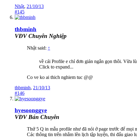
Nhật
,
21/10/13
#145
thbminh
VĐV Chuyên Nghiệp
Nhật said:
↑
về cái Profile e chỉ đơn giản ngắn gọn thôi. Vừa l
Click to expand...
Co ve ko ai thich nghiem tuc @@
thbminh
,
21/10/13
#146
hyesoonggye
VĐV Bán Chuyên
Thứ 5 Q in mẫu profile như đã nói ở page trước để mọi 
Các thông tin trên nhằm lên lịch tập luyện, thi đấu giao 