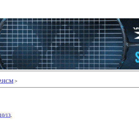
TP.HCM
>
10/13
.