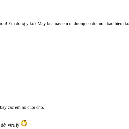
 hon! Em dong y ko? May bua nay em ra duong co doi non bao hiem k
bay cac em no cuoi cho.
a dở, vừa lỳ