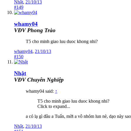
Nhật
,
21/10/13
#149
whamy04
VĐV Phong Trào
T5 cho minh giao luu duoc khong nhi?
whamy04
,
21/10/13
#150
Nhật
VĐV Chuyên Nghiệp
whamy04 said:
↑
T5 cho minh giao luu duoc khong nhi?
Click to expand...
a có lạ gì đâu a Tuấn, mời a vô nhóm lun nè, dạo này sao 
Nhật
,
21/10/13