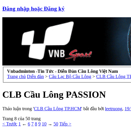
Đăng nhập hoặc Đăng ký
Vnbadminton -Tin Tức - Diễn Đàn Cầu Lông Việt Nam
Trang chủ
Diễn đàn
>
Câu Lạc Bộ Cầu Lông
>
CLB Cầu Lông 
CLB Cầu Lông PASSION
Thảo luận trong '
CLB Cầu Lông TP.HCM
' bắt đầu bởi
leetruong
,
19/
Trang 8 của 50 trang
< Trước
1
←
6
7
8
9
10
→
50
Tiếp >