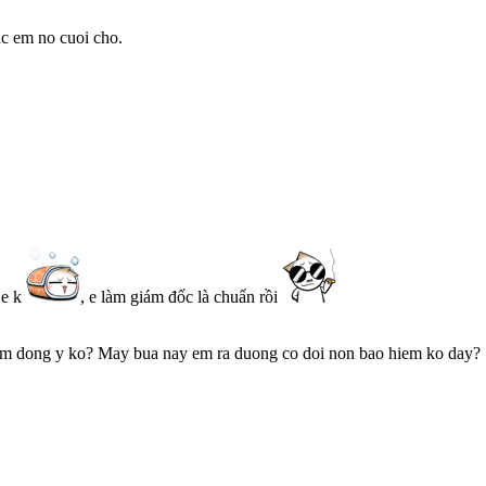
c em no cuoi cho.
 e k
, e làm giám đốc là chuẩn rồi
Em dong y ko? May bua nay em ra duong co doi non bao hiem ko day?