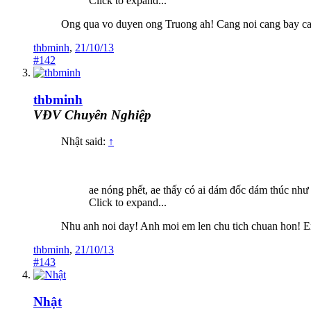
Click to expand...
Ong qua vo duyen ong Truong ah! Cang noi cang bay ca
thbminh
,
21/10/13
#142
thbminh
VĐV Chuyên Nghiệp
Nhật said:
↑
ae nóng phết, ae thấy có ai dám đốc dám thúc như
Click to expand...
Nhu anh noi day! Anh moi em len chu tich chuan hon! 
thbminh
,
21/10/13
#143
Nhật