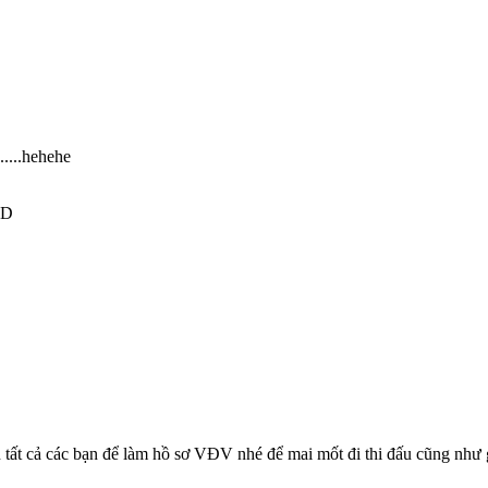
....hehehe
n tất cả các bạn để làm hồ sơ VĐV nhé để mai mốt đi thi đấu cũng như g