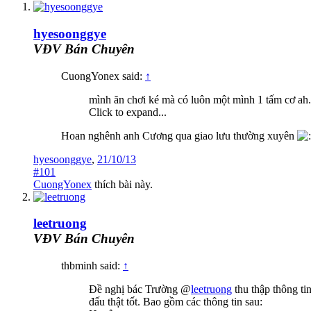
hyesoonggye
VĐV Bán Chuyên
CuongYonex said:
↑
mình ăn chơi ké mà có luôn một mình 1 tấm cơ ah..
Click to expand...
Hoan nghênh anh Cương qua giao lưu thường xuyên
hyesoonggye
,
21/10/13
#101
CuongYonex
thích bài này.
leetruong
VĐV Bán Chuyên
thbminh said:
↑
Đề nghị bác Trường @
leetruong
thu thập thông ti
đấu thật tốt. Bao gồm các thông tin sau: