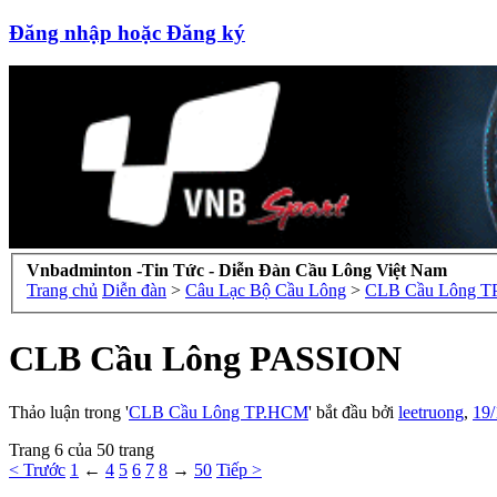
Đăng nhập hoặc Đăng ký
Vnbadminton -Tin Tức - Diễn Đàn Cầu Lông Việt Nam
Trang chủ
Diễn đàn
>
Câu Lạc Bộ Cầu Lông
>
CLB Cầu Lông 
CLB Cầu Lông PASSION
Thảo luận trong '
CLB Cầu Lông TP.HCM
' bắt đầu bởi
leetruong
,
19/
Trang 6 của 50 trang
< Trước
1
←
4
5
6
7
8
→
50
Tiếp >