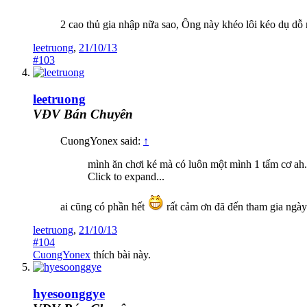
2 cao thủ gia nhập nữa sao, Ông này khéo lôi kéo dụ dỗ
leetruong
,
21/10/13
#103
leetruong
VĐV Bán Chuyên
CuongYonex said:
↑
mình ăn chơi ké mà có luôn một mình 1 tấm cơ ah..
Click to expand...
ai cũng có phần hết
rất cảm ơn đã đến tham gia ngà
leetruong
,
21/10/13
#104
CuongYonex
thích bài này.
hyesoonggye