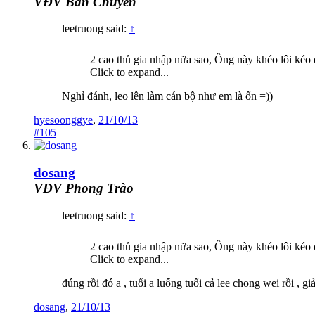
VĐV Bán Chuyên
leetruong said:
↑
2 cao thủ gia nhập nữa sao, Ông này khéo lôi kéo
Click to expand...
Nghỉ đánh, leo lên làm cán bộ như em là ổn =))
hyesoonggye
,
21/10/13
#105
dosang
VĐV Phong Trào
leetruong said:
↑
2 cao thủ gia nhập nữa sao, Ông này khéo lôi kéo
Click to expand...
đúng rồi đó a , tuổi a luống tuổi cả lee chong wei rồi , g
dosang
,
21/10/13