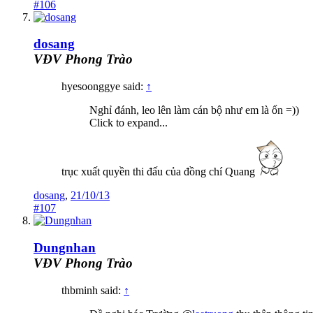
#106
dosang
VĐV Phong Trào
hyesoonggye said:
↑
Nghỉ đánh, leo lên làm cán bộ như em là ổn =))
Click to expand...
trục xuất quyền thi đấu của đồng chí Quang
dosang
,
21/10/13
#107
Dungnhan
VĐV Phong Trào
thbminh said:
↑