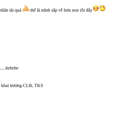
 nhân tài quá
thế là mình sắp về hưu non rồi đây
....hehehe
y khai trương CLB, TKS