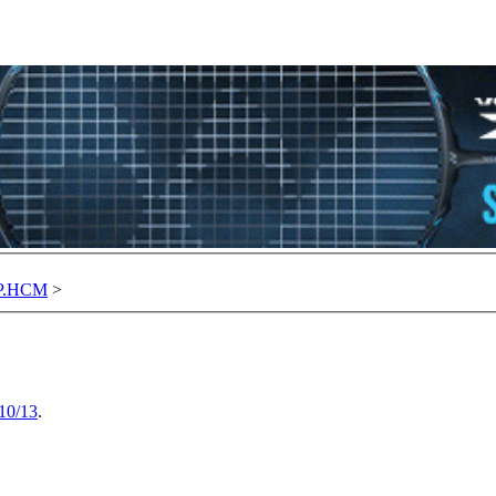
TP.HCM
>
10/13
.