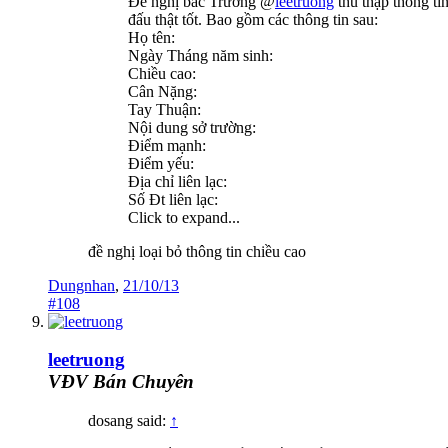
Đề nghị bác Trường @
leetruong
thu thập thông ti
đấu thật tốt. Bao gồm các thông tin sau:
Họ tên:
Ngày Tháng năm sinh:
Chiều cao:
Cân Nặng:
Tay Thuận:
Nội dung sở trường:
Điểm mạnh:
Điểm yếu:
Địa chỉ liên lạc:
Số Đt liên lạc:
Click to expand...
đề nghị loại bỏ thông tin chiều cao
Dungnhan
,
21/10/13
#108
leetruong
VĐV Bán Chuyên
dosang said:
↑