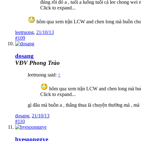
đúng rồi đó a , tuổi a luống tuổi cả lee chong wei r
Click to expand...
hôm qua xem trận LCW and chen long mà buồn cho
leetruong
,
21/10/13
#109
dosang
VĐV Phong Trào
leetruong said:
↑
hôm qua xem trận LCW and chen long mà bu
Click to expand...
gì đâu mà buồn a , thắng thua là chuyện thường mà , mà
dosang
,
21/10/13
#110
hyesoonggye