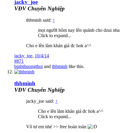
jacky_joe
VĐV Chuyên Nghiệp
thbminh said:
↑
mọi người hôm nay lên quánh cho dzui nha
Click to expand...
Cho e lên làm khán giả đc hok a^^
jacky_joe
,
10/4/14
#871
binhthuongthoi
and
thbminh
like this.
thbminh
VĐV Chuyên Nghiệp
jacky_joe said:
↑
Cho e lên làm khán giả đc hok a^^
Click to expand...
Vô tư em nhé >> free hoàn toàn