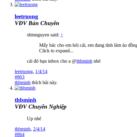
leetruong
VĐV Bán Chuyên
shinnguyen said:
↑
Mấy bác cho em hỏi cái, em đang tính làm áo đồng
Click to expand...
cái đó bạn inbox cho a @
thbminh
nhé
leetruong
,
1/4/14
#863
thbminh
thích bài này.
thbminh
VĐV Chuyên Nghiệp
Up nhé
thbminh
,
2/4/14
#864