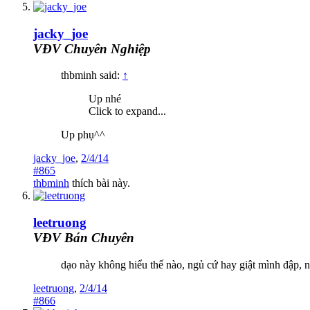
jacky_joe
VĐV Chuyên Nghiệp
thbminh said:
↑
Up nhé
Click to expand...
Up phụ^^
jacky_joe
,
2/4/14
#865
thbminh
thích bài này.
leetruong
VĐV Bán Chuyên
dạo này không hiểu thế nào, ngủ cứ hay giật mình đập, nh
leetruong
,
2/4/14
#866