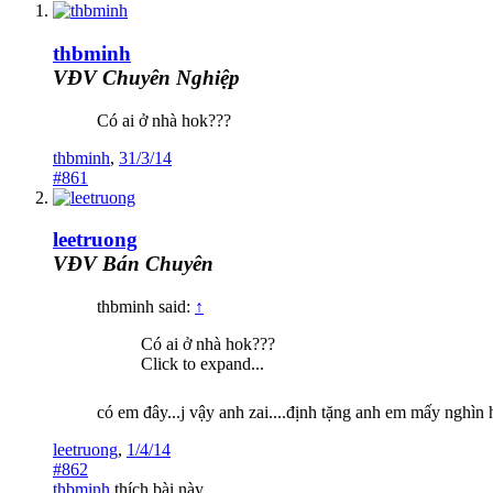
thbminh
VĐV Chuyên Nghiệp
Có ai ở nhà hok???
thbminh
,
31/3/14
#861
leetruong
VĐV Bán Chuyên
thbminh said:
↑
Có ai ở nhà hok???
Click to expand...
có em đây...j vậy anh zai....định tặng anh em mấy nghìn
leetruong
,
1/4/14
#862
thbminh
thích bài này.