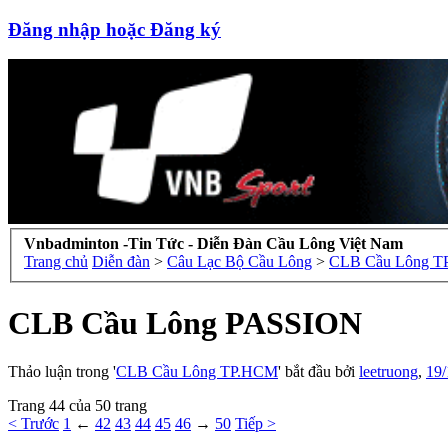
Đăng nhập hoặc Đăng ký
Vnbadminton -Tin Tức - Diễn Đàn Cầu Lông Việt Nam
Trang chủ
Diễn đàn
>
Câu Lạc Bộ Cầu Lông
>
CLB Cầu Lông 
CLB Cầu Lông PASSION
Thảo luận trong '
CLB Cầu Lông TP.HCM
' bắt đầu bởi
leetruong
,
19/
Trang 44 của 50 trang
< Trước
1
←
42
43
44
45
46
→
50
Tiếp >