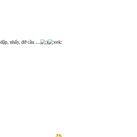
ập, nhẩy, đỡ cầu ....