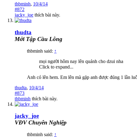
thbminh
,
10/4/14
#872
jacky_joe
thích bài này.
thudta
Mới Tập Cầu Lông
thbminh said:
↑
mọi người hôm nay lên quánh cho dzui nha
Click to expand...
Anh có lên hem. Em lên mà gặp anh được đúng 1 lần lu
thudta
,
10/4/14
#873
thbminh
thích bài này.
jacky_joe
VĐV Chuyên Nghiệp
thbminh said:
↑