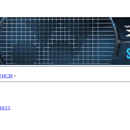
TP.HCM
>
10/13
.