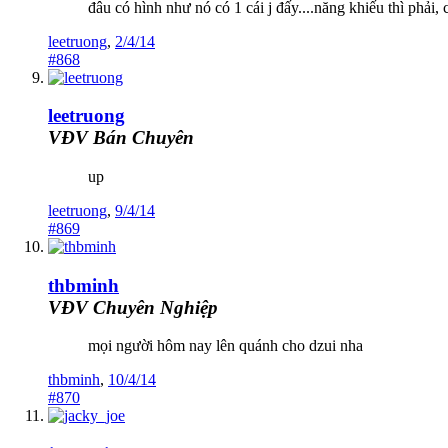
đâu có hình như nó có 1 cái j đấy....năng khiếu thì phải
leetruong
,
2/4/14
#868
leetruong
VĐV Bán Chuyên
up
leetruong
,
9/4/14
#869
thbminh
VĐV Chuyên Nghiệp
mọi người hôm nay lên quánh cho dzui nha
thbminh
,
10/4/14
#870