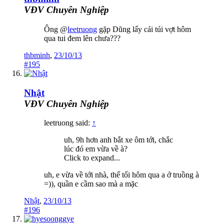
VĐV Chuyên Nghiệp
Ông @
leetruong
gặp Dũng lấy cái túi vợt hôm
qua tui đem lên chưa???
thbminh
,
23/10/13
#195
Nhật
VĐV Chuyên Nghiệp
leetruong said:
↑
uh, 9h hơn anh bắt xe ôm tới, chắc
lúc đó em vừa về à?
Click to expand...
uh, e vừa về tới nhà, thế tối hôm qua a ở truồng à
=)), quần e cầm sao mà a mặc
Nhật
,
23/10/13
#196