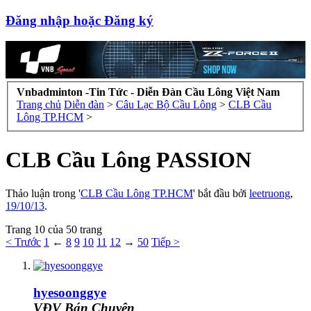
Đăng nhập hoặc Đăng ký
Vnbadminton -Tin Tức - Diễn Đàn Cầu Lông Việt Nam
Trang chủ
Diễn đàn
>
Câu Lạc Bộ Cầu Lông
>
CLB Cầu
Lông TP.HCM
>
CLB Cầu Lông PASSION
Thảo luận trong '
CLB Cầu Lông TP.HCM
' bắt đầu bởi
leetruong
,
19/10/13
.
Trang 10 của 50 trang
< Trước
1
←
8
9
10
11
12
→
50
Tiếp >
hyesoonggye
VĐV Bán Chuyên