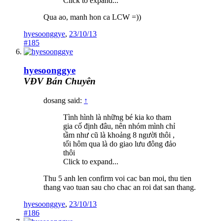
Click to expand...
Qua ao, manh hon ca LCW =))
hyesoonggye
,
23/10/13
#185
hyesoonggye
VĐV Bán Chuyên
dosang said:
↑
Tình hình là những bé kia ko tham
gia cố định đâu, nên nhóm mình chỉ
tầm như cũ là khoảng 8 người thôi ,
tối hôm qua là do giao lưu đông đảo
thôi
Click to expand...
Thu 5 anh len confirm voi cac ban moi, thu tien
thang vao tuan sau cho chac an roi dat san thang.
hyesoonggye
,
23/10/13
#186