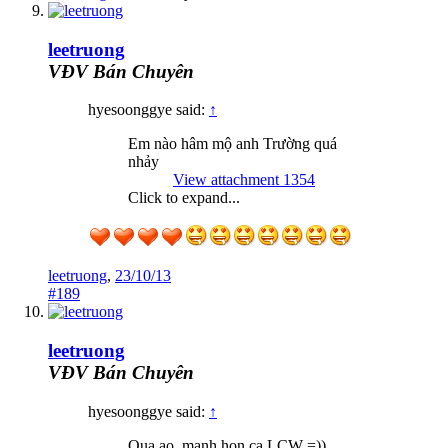
leetruong
VĐV Bán Chuyên
hyesoonggye said:
↑
Em nào hâm mộ anh Trường quá
nhảy
View attachment 1354
Click to expand...
leetruong
,
23/10/13
#189
leetruong
VĐV Bán Chuyên
hyesoonggye said:
↑
Qua ao, manh hon ca LCW =))