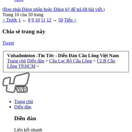
(Bạn phải Đăng nhập hoặc Đăng ký để trả lời bài viết.)
Trang 10 của 50 trang
< Trước
1
←
8
9
10
11
12
→
50
Tiếp >
Chia sẻ trang này
Tweet
Vnbadminton -Tin Tức - Diễn Đàn Cầu Lông Việt Nam
Trang chủ
Diễn đàn
>
Câu Lạc Bộ Cầu Lông
>
CLB Cầu
Lông TP.HCM
>
Trang chủ
Diễn đàn
Diễn đàn
Liên kết nhanh