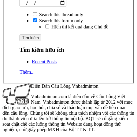
Search this thread only
Search this forum only
Hiển thị kết quả dạng Chủ đề
Tìm kiếm hữu ích
Recent Posts
Thêm...
Diễn Đàn Cầu Lông Vnbadminton
Vnbadminton.com là diễn đàn về Cầu Lông Việt
Nam. Vnbadminton được thành lập từ 2012 với mục
đích giao lưu, học hỏi, chia sẻ và thảo luận mọi vấn đề liên quan
đến cầu lông. Chúng tôi sẽ không chịu trách nhiệm với các thông tin
do thành viên đưa lên trừ thông tin nội bộ. BQT sẽ cố gắng kiểm
soát chặt chẽ các luồng thông tin Website đang hoạt động thử
nghiệm, chờ giấy phép MXH của Bộ TT & TT.