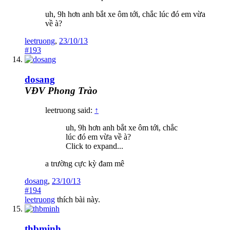
uh, 9h hơn anh bắt xe ôm tới, chắc lúc đó em vừa
về à?
leetruong
,
23/10/13
#193
dosang
VĐV Phong Trào
leetruong said:
↑
uh, 9h hơn anh bắt xe ôm tới, chắc
lúc đó em vừa về à?
Click to expand...
a trường cực kỳ đam mê
dosang
,
23/10/13
#194
leetruong
thích bài này.
thbminh