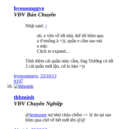
hyesoonggye
VĐV Bán Chuyên
Nhật said:
↑
uh, e vừa về tới nhà, thế tối hôm qua
a ở truồng à =)), quần e cầm sao mà
a mặc
Click to expand...
Tính thêm cái quần mày cầm, ông Trường có tới
3 cái quần mới lận, cứ lo hão =))
hyesoonggye
,
23/10/13
#197
thbminh
VĐV Chuyên Nghiệp
@
leetruong
nợ như chúa chổm >> lý do tại sao
hôm qua chờ về hết mới lên @@