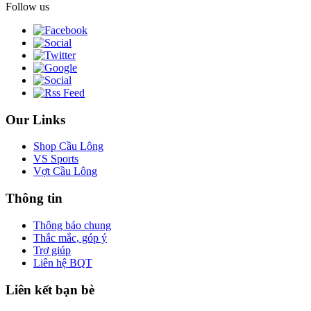
Follow us
Our Links
Shop Cầu Lông
VS Sports
Vợt Cầu Lông
Thông tin
Thông báo chung
Thắc mắc, góp ý
Trợ giúp
Liên hệ BQT
Liên kết bạn bè