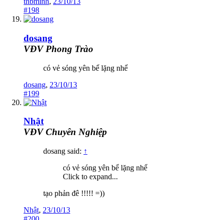
thbminh
,
23/10/13
#198
dosang
VĐV Phong Trào
có vẻ sóng yên bể lặng nhể
dosang
,
23/10/13
#199
Nhật
VĐV Chuyên Nghiệp
dosang said:
↑
có vẻ sóng yên bể lặng nhể
Click to expand...
tạo phản đê !!!!! =))
Nhật
,
23/10/13
#200