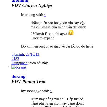
thbminh
VĐV Chuyên Nghiệp
leetruong said:
↑
chẳng hiểu sao hnay xin xỉn say vậy
mà cú Smash của mình vẫn đặt được
250km/h là sao nhỉ ayza
Click to expand...
Do xỉn nên ông bị ảo giác về cái tốc độ đó hehe
thbminh
,
23/10/13
#183
Dungnhan
thích bài này.
dosang
VĐV Phong Trào
hyesoonggye said:
↑
Hum nay đông zui nhỉ. Tiếp tục cố
gắng phát triển clb ngày càng đông