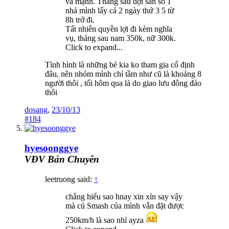
và mạnh. Tháng sau đợi sân số 1
nhả mình lấy cả 2 ngày thứ 3 5 từ
8h trở đi.
Tất nhiên quyền lợi đi kèm nghĩa
vụ, tháng sau nam 350k, nữ 300k.
Click to expand...
Tình hình là những bé kia ko tham gia cố định
đâu, nên nhóm mình chỉ tầm như cũ là khoảng 8
người thôi , tối hôm qua là do giao lưu đông đảo
thôi
dosang
,
23/10/13
#184
hyesoonggye
VĐV Bán Chuyên
leetruong said:
↑
chẳng hiểu sao hnay xin xỉn say vậy
mà cú Smash của mình vẫn đặt được
250km/h là sao nhỉ ayza