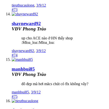
tieuthucaulong
,
3/9/12
#73
shayneward92
VĐV Phong Trào
up cho ACE nào ở HN thấy shop
:Mloa_loa::Mloa_loa:
shayneward92
,
3/9/12
#74
manhbui85
VĐV Phong Trào
đô đẹp mà hơi măcs chút có fĩx không vây?
manhbui85
,
3/9/12
#75