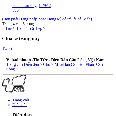
tieuthucaulong
,
14/9/12
#80
(Bạn phải Đăng nhập hoặc Đăng ký để trả lời bài viết.)
Trang 4 của 6 trang
< Trước
1
2
3
4
5
6
Tiếp >
Chia sẻ trang này
Tweet
Vnbadminton -Tin Tức - Diễn Đàn Cầu Lông Việt Nam
Trang chủ
Diễn đàn
>
Chợ
>
Mua/Bán Các Sản Phẩm Cầu
Lông
>
Trang chủ
Diễn đàn
Diễn đàn