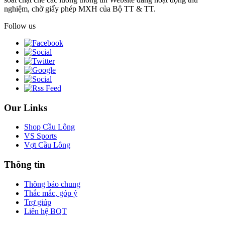
nghiệm, chờ giấy phép MXH của Bộ TT & TT.
Follow us
Our Links
Shop Cầu Lông
VS Sports
Vợt Cầu Lông
Thông tin
Thông báo chung
Thắc mắc, góp ý
Trợ giúp
Liên hệ BQT