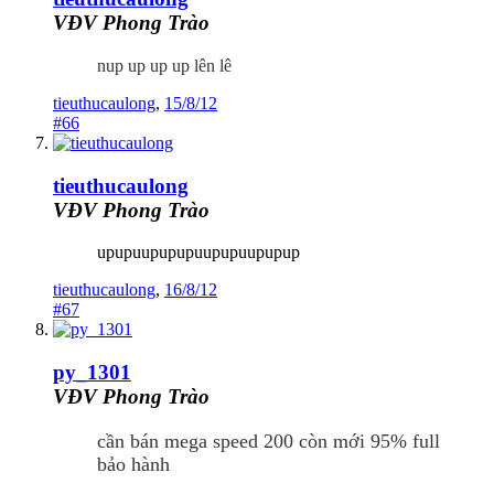
VĐV Phong Trào
nup up up up lên lê
tieuthucaulong
,
15/8/12
#66
tieuthucaulong
VĐV Phong Trào
upupuupupupuupupuupupup
tieuthucaulong
,
16/8/12
#67
py_1301
VĐV Phong Trào
cần bán mega speed 200 còn mới 95% full
bảo hành