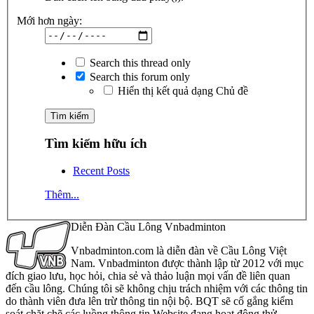
Mới hơn ngày:
Search this thread only
Search this forum only
Hiển thị kết quả dạng Chủ đề
Tìm kiếm hữu ích
Recent Posts
Thêm...
Diễn Đàn Cầu Lông Vnbadminton
Vnbadminton.com là diễn đàn về Cầu Lông Việt
Nam. Vnbadminton được thành lập từ 2012 với mục
đích giao lưu, học hỏi, chia sẻ và thảo luận mọi vấn đề liên quan
đến cầu lông. Chúng tôi sẽ không chịu trách nhiệm với các thông tin
do thành viên đưa lên trừ thông tin nội bộ. BQT sẽ cố gắng kiểm
soát chặt chẽ các luồng thông tin Website đang hoạt động thử