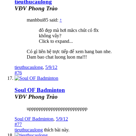
tieuthucaulong
VĐV Phong Trào
manhbui85 said:
↑
đô đẹp mà hơi măcs chút có fĩx
không vây?
Click to expand...
Có gì liên hệ trực tiếp để xem hang ban nhe.
Dam bao chat luong luon ma!!!
tieuthucaulong
,
5/9/12
#76
Soul OF Badminton
VĐV Phong Trào
upppppppppppppppppppppppp
Soul OF Badminton
,
5/9/12
#77
tieuthucaulong
thích bài này.