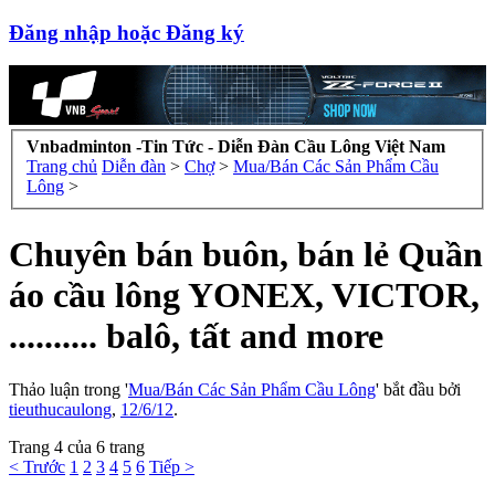
Đăng nhập hoặc Đăng ký
Vnbadminton -Tin Tức - Diễn Đàn Cầu Lông Việt Nam
Trang chủ
Diễn đàn
>
Chợ
>
Mua/Bán Các Sản Phẩm Cầu
Lông
>
Chuyên bán buôn, bán lẻ Quần
áo cầu lông YONEX, VICTOR,
.......... balô, tất and more
Thảo luận trong '
Mua/Bán Các Sản Phẩm Cầu Lông
' bắt đầu bởi
tieuthucaulong
,
12/6/12
.
Trang 4 của 6 trang
< Trước
1
2
3
4
5
6
Tiếp >