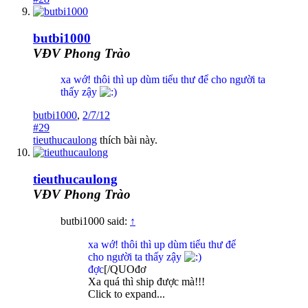
butbi1000
VĐV Phong Trào
xa wớ! thôi thì up dùm tiểu thư để cho người ta
thấy zậy
butbi1000
,
2/7/12
#29
tieuthucaulong
thích bài này.
tieuthucaulong
VĐV Phong Trào
butbi1000 said:
↑
xa wớ! thôi thì up dùm tiểu thư để
cho người ta thấy zậy
đợc
[/QUOđơ
Xa quá thì ship được mà!!!
Click to expand...