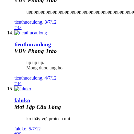
VĐV Phong Trào
upppppppppppppppppppppppppppppppppppppppppppp
tieuthucaulong
,
3/7/12
#33
tieuthucaulong
VĐV Phong Trào
up up up.
Mong duoc ung ho
tieuthucaulong
,
4/7/12
#34
faluko
Mới Tập Cầu Lông
ko thấy vợt protech nhi
faluko
,
5/7/12