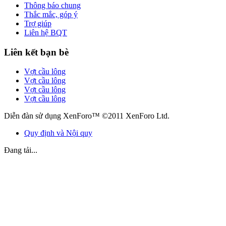
Thông báo chung
Thắc mắc, góp ý
Trợ giúp
Liên hệ BQT
Liên kết bạn bè
Vợt cầu lông
Vợt cầu lông
Vợt cầu lông
Vợt cầu lông
Diễn đàn sử dụng XenForo™ ©2011 XenForo Ltd.
Quy định và Nội quy
Đang tải...