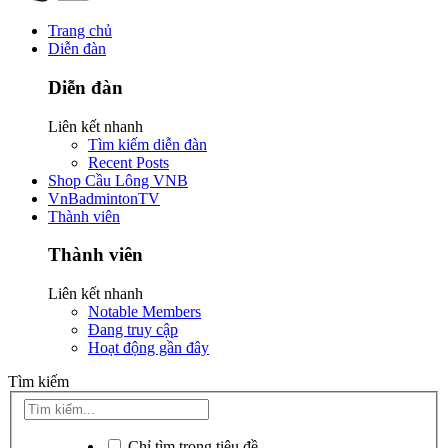
Trang chủ
Diễn đàn
Diễn đàn
Liên kết nhanh
Tìm kiếm diễn đàn
Recent Posts
Shop Cầu Lông VNB
VnBadmintonTV
Thành viên
Thành viên
Liên kết nhanh
Notable Members
Đang truy cập
Hoạt động gần đây
Tìm kiếm
Chỉ tìm trong tiêu đề