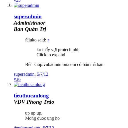
#35
superadmin
Administrator
Ban Quản Trị
faluko said:
↑
ko thấy vợt protech nhi
Click to expand...
Bên shop.vnbadminton.com có bán mà bạn
superadmin
,
5/7/12
#36
tieuthucaulong
VĐV Phong Trào
up up up.
Mong duoc ung ho
tieuthucaulong
,
6/7/12