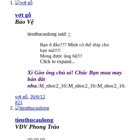
vợt gỗ
Bảo Vệ
tieuthucaulong said:
↑
Bạn ở đâu??? Mình có thể ship cho
bạn mà!!!!
Mong được ủng hộ!!!
Click to expand...
Xì Gòn ông chủ ui! Chúc Bạn mua may
bán đắt
nha.
:M_nhoc2_16::M_nhoc2_16::M_nhoc2_16:
vợt gỗ
,
26/6/12
#21
tieuthucaulong
VĐV Phong Trào
up up up.