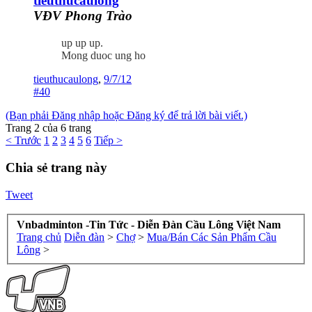
tieuthucaulong
VĐV Phong Trào
up up up.
Mong duoc ung ho
tieuthucaulong
,
9/7/12
#40
(Bạn phải Đăng nhập hoặc Đăng ký để trả lời bài viết.)
Trang 2 của 6 trang
< Trước
1
2
3
4
5
6
Tiếp >
Chia sẻ trang này
Tweet
Vnbadminton -Tin Tức - Diễn Đàn Cầu Lông Việt Nam
Trang chủ
Diễn đàn
>
Chợ
>
Mua/Bán Các Sản Phẩm Cầu
Lông
>