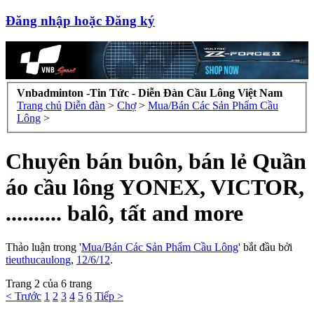
Đăng nhập hoặc Đăng ký
Vnbadminton -Tin Tức - Diễn Đàn Cầu Lông Việt Nam
Trang chủ
Diễn đàn
>
Chợ
>
Mua/Bán Các Sản Phẩm Cầu
Lông
>
Chuyên bán buôn, bán lẻ Quần
áo cầu lông YONEX, VICTOR,
.......... balô, tất and more
Thảo luận trong '
Mua/Bán Các Sản Phẩm Cầu Lông
' bắt đầu bởi
tieuthucaulong
,
12/6/12
.
Trang 2 của 6 trang
< Trước
1
2
3
4
5
6
Tiếp >