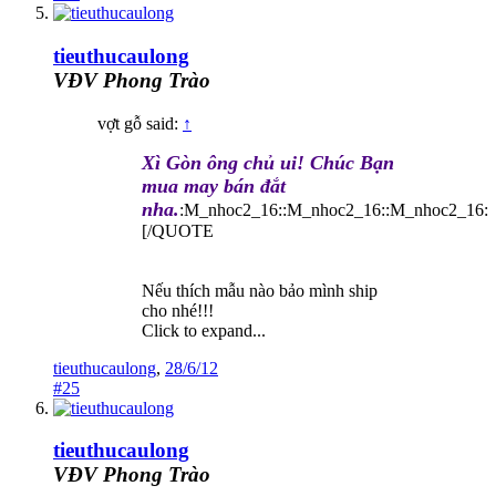
tieuthucaulong
VĐV Phong Trào
vợt gỗ said:
↑
Xì Gòn ông chủ ui! Chúc Bạn
mua may bán đắt
nha.
:M_nhoc2_16::M_nhoc2_16::M_nhoc2_16:
[/QUOTE
Nếu thích mẫu nào bảo mình ship
cho nhé!!!
Click to expand...
tieuthucaulong
,
28/6/12
#25
tieuthucaulong
VĐV Phong Trào