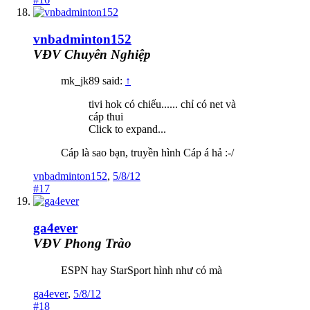
vnbadminton152
VĐV Chuyên Nghiệp
mk_jk89 said:
↑
tivi hok có chiếu...... chỉ có net và
cáp thui
Click to expand...
Cáp là sao bạn, truyền hình Cáp á hả :-/
vnbadminton152
,
5/8/12
#17
ga4ever
VĐV Phong Trào
ESPN hay StarSport hình như có mà
ga4ever
,
5/8/12
#18