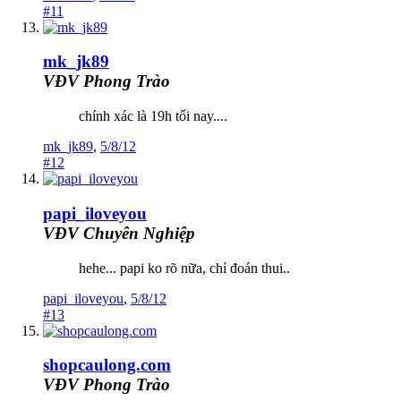
#11
mk_jk89
VĐV Phong Trào
chính xác là 19h tối nay....
mk_jk89
,
5/8/12
#12
papi_iloveyou
VĐV Chuyên Nghiệp
hehe... papi ko rõ nữa, chỉ đoán thui..
papi_iloveyou
,
5/8/12
#13
shopcaulong.com
VĐV Phong Trào