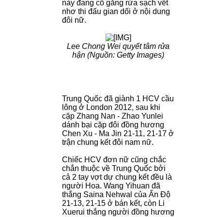
này đang cố gắng rửa sạch vết
nhơ thi đấu gian dối ở nội dung
đôi nữ.
Lee Chong Wei quyết tâm rửa
hận (Nguồn: Getty Images)
Trung Quốc đã giành 1 HCV cầu
lông ở London 2012, sau khi
cặp Zhang Nan - Zhao Yunlei
dánh bại cặp đôi đồng hương
Chen Xu - Ma Jin 21-11, 21-17 ở
trận chung kết đôi nam nữ.
Chiếc HCV đơn nữ cũng chắc
chắn thuộc về Trung Quốc bởi
cả 2 tay vợt dự chung kết đều là
người Hoa. Wang Yihuan đã
thắng Saina Nehwal của Ấn Độ
21-13, 21-15 ở bán kết, còn Li
Xuerui thắng người đồng hương