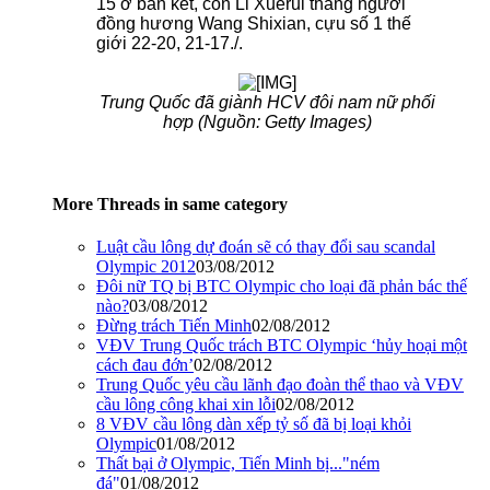
15 ở bán kết, còn Li Xuerui thắng người
đồng hương Wang Shixian, cựu số 1 thế
giới 22-20, 21-17./.
Trung Quốc đã giành HCV đôi nam nữ phối
hợp (Nguồn: Getty Images)
More Threads in same category
Luật cầu lông dự đoán sẽ có thay đổi sau scandal
Olympic 2012
03/08/2012
Đôi nữ TQ bị BTC Olympic cho loại đã phản bác thế
nào?
03/08/2012
Đừng trách Tiến Minh
02/08/2012
VĐV Trung Quốc trách BTC Olympic ‘hủy hoại một
cách đau đớn’
02/08/2012
Trung Quốc yêu cầu lãnh đạo đoàn thể thao và VĐV
cầu lông công khai xin lỗi
02/08/2012
8 VĐV cầu lông dàn xếp tỷ số đã bị loại khỏi
Olympic
01/08/2012
Thất bại ở Olympic, Tiến Minh bị..."ném
đá"
01/08/2012