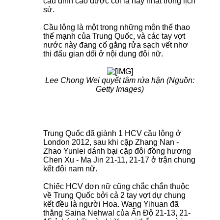
cầu đỉnh cao được coi là hay nhất trong lịch
sử.
Cầu lông là một trong những môn thể thao
thế mạnh của Trung Quốc, và các tay vợt
nước này đang cố gắng rửa sạch vết nhơ
thi đấu gian dối ở nội dung đôi nữ.
Lee Chong Wei quyết tâm rửa hận (Nguồn:
Getty Images)
Trung Quốc đã giành 1 HCV cầu lông ở
London 2012, sau khi cặp Zhang Nan -
Zhao Yunlei dánh bại cặp đôi đồng hương
Chen Xu - Ma Jin 21-11, 21-17 ở trận chung
kết đôi nam nữ.
Chiếc HCV đơn nữ cũng chắc chắn thuộc
về Trung Quốc bởi cả 2 tay vợt dự chung
kết đều là người Hoa. Wang Yihuan đã
thắng Saina Nehwal của Ấn Độ 21-13, 21-