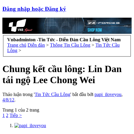
Đăng nhập hoặc Đăng ký
Vnbadminton -Tin Tức - Diễn Đàn Cầu Lông Việt Nam
Trang chủ
Diễn đàn
>
Thông Tin Cầu Lông
>
Tin Tức Cầu
Lông
>
Chung kết cầu lông: Lin Dan
tái ngộ Lee Chong Wei
Thảo luận trong '
Tin Tức Cầu Lông
' bắt đầu bởi
papi_iloveyou
,
4/8/12
.
Trang 1 của 2 trang
1
2
Tiếp >