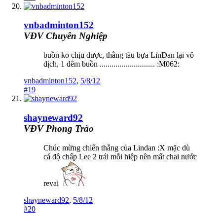
vnbadminton152
VĐV Chuyên Nghiệp
buồn ko chịu được, thằng tàu bựa LinDan lại vô
địch, 1 đêm buồn ............................ :M062:
vnbadminton152
,
5/8/12
#19
shayneward92
VĐV Phong Trào
Chúc mừng chiến thắng của Lindan :X mặc dù
cá độ chấp Lee 2 trái mỗi hiệp nên mất chai nước
revai
shayneward92
,
5/8/12
#20