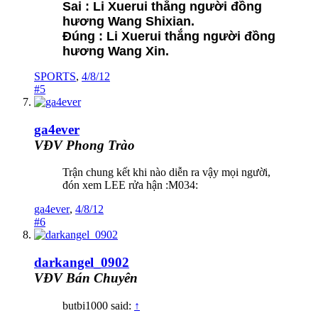
Sai : Li Xuerui thắng người đồng
hương Wang Shixian.
Đúng :
Li Xuerui thắng người đồng
hương Wang Xin.
SPORTS
,
4/8/12
#5
ga4ever
VĐV Phong Trào
Trận chung kết khi nào diễn ra vậy mọi người,
đón xem LEE rửa hận :M034:
ga4ever
,
4/8/12
#6
darkangel_0902
VĐV Bán Chuyên
butbi1000 said:
↑