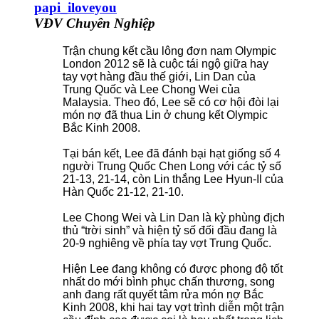
papi_iloveyou
VĐV Chuyên Nghiệp
Trận chung kết cầu lông đơn nam Olympic
London 2012 sẽ là cuộc tái ngộ giữa hay
tay vợt hàng đầu thế giới, Lin Dan của
Trung Quốc và Lee Chong Wei của
Malaysia. Theo đó, Lee sẽ có cơ hội đòi lại
món nợ đã thua Lin ở chung kết Olympic
Bắc Kinh 2008.
Tại bán kết, Lee đã đánh bại hạt giống số 4
người Trung Quốc Chen Long với các tỷ số
21-13, 21-14, còn Lin thắng Lee Hyun-Il của
Hàn Quốc 21-12, 21-10.
Lee Chong Wei và Lin Dan là kỳ phùng địch
thủ “trời sinh” và hiện tỷ số đối đầu đang là
20-9 nghiêng về phía tay vợt Trung Quốc.
Hiện Lee đang không có được phong độ tốt
nhất do mới bình phục chấn thương, song
anh đang rất quyết tâm rửa món nợ Bắc
Kinh 2008, khi hai tay vợt trình diễn một trận