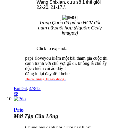
Wang Shixian, cựu số 1 thế giới
22-20, 21-17./.
Trung Quốc đã giành HCV đôi
nam nữ phối hợp (Nguồn: Getty
Images)
Click to expand...
papi_iloveyou kiếm một bài tham gia cuộc thi
cạnh tranh với chú vợt gỗ đi, không là chú ấy
độc chiếm cái áo đấy !
đăng kí tại đây đê ! hehe
Thi có thưởng, tại sao không ?
BuiDat
,
4/8/12
#8
Prio
Mới Tập Cầu Lông
Chung nao danh nhi ? Doi nay h hix