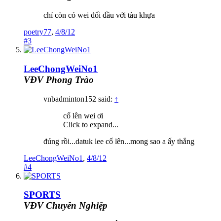
chỉ còn có wei đối đầu với tàu khựa
poetry77
,
4/8/12
#3
LeeChongWeiNo1
VĐV Phong Trào
vnbadminton152 said:
↑
cố lên wei ơi
Click to expand...
đúng rồi...datuk lee cố lên...mong sao a ấy thắng
LeeChongWeiNo1
,
4/8/12
#4
SPORTS
VĐV Chuyên Nghiệp