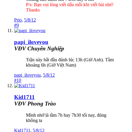
P/s: Bạn vui lòng viết dấu mỗi khi viết bài nhé!
Thanks
Prio
,
5/8/12
#9
papi_iloveyou
VĐV Chuyên Nghiệp
Trận này bắt đầu đánh lúc 13h (Giờ Anh). Tầm
khoảng 6h (Giờ Việt Nam)
papi_iloveyou
,
5/8/12
#10
Kid1711
VĐV Phong Trào
Mình nhớ là tầm 7h hay 7h30 tối nay, đúng
không ta
Kid1711
,
5/8/12