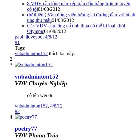
8 VĐV cầu lông dàn xếp trận đấu trắng trợn bị tuyên
có tội
01/08/2012
(từ thiện ) Vận động viên tương lai đương đầu với bệnh
ung thư máu
01/08/2012
Các VĐV cầu lông cố tình thua có thể bị loại khỏi
Olympic
01/08/2012
papi_iloveyou
,
4/8/12
#1
Tags:
vnbadminton152
thích bài này.
vnbadminton152
VĐV Chuyên Nghiệp
cố lên wei ơi
vnbadminton152
,
4/8/12
#2
poetry77
VĐV Phong Trào