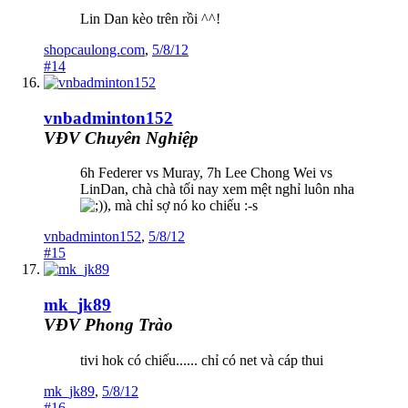
Lin Dan kèo trên rồi ^^!
shopcaulong.com
,
5/8/12
#14
vnbadminton152
VĐV Chuyên Nghiệp
6h Federer vs Muray, 7h Lee Chong Wei vs
LinDan, chà chà tối nay xem mệt nghỉ luôn nha
), mà chỉ sợ nó ko chiếu :-s
vnbadminton152
,
5/8/12
#15
mk_jk89
VĐV Phong Trào
tivi hok có chiếu...... chỉ có net và cáp thui
mk_jk89
,
5/8/12
#16