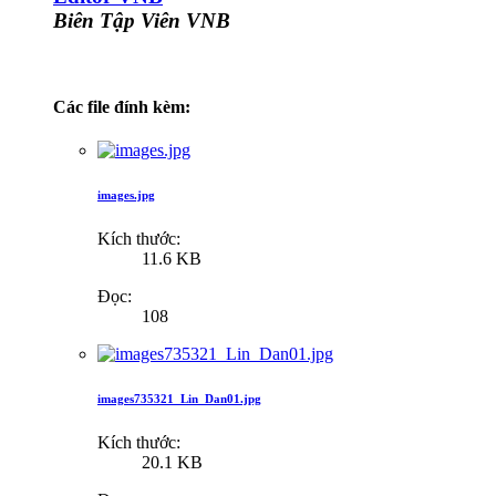
Biên Tập Viên VNB
Các file đính kèm:
images.jpg
Kích thước:
11.6 KB
Đọc:
108
images735321_Lin_Dan01.jpg
Kích thước:
20.1 KB