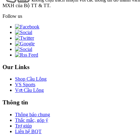
MXH của Bộ TT & TT.
Follow us
Our Links
Shop Cầu Lông
VS Sports
Vợt Cầu Lông
Thông tin
Thông báo chung
Thắc mắc, góp ý
Trợ giúp
Liên hệ BQT