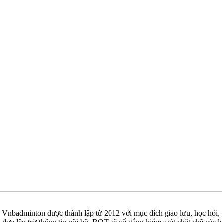
badminton được thành lập từ 2012 với mục đích giao lưu, học hỏi, ch
n đưa lên trừ thông tin nội bộ. BQT sẽ cố gắng kiểm soát chặt chẽ các