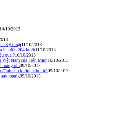
14/10/2013
2013
ạ - Kỹ thuật
11/10/2013
ầu lên đến 204 km/h
11/10/2013
ệu quả ?
10/10/2013
ng Việt Nam của Tiến Minh
10/10/2013
ài năng nhí
09/10/2013
n đánh cầu không cần lưới
09/10/2013
quay ngang
09/10/2013