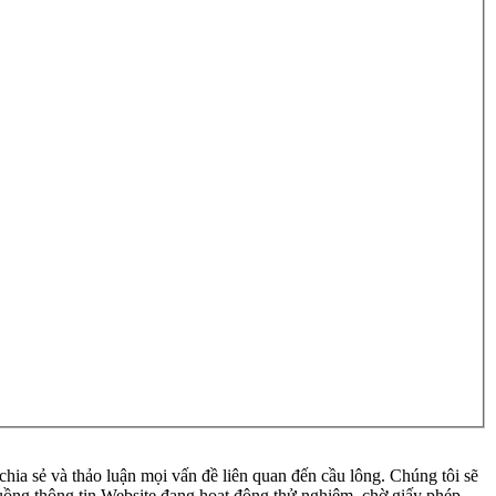
ia sẻ và thảo luận mọi vấn đề liên quan đến cầu lông. Chúng tôi sẽ
 luồng thông tin Website đang hoạt động thử nghiệm, chờ giấy phép