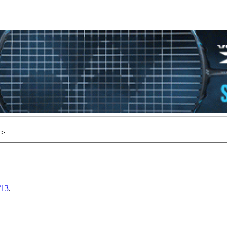
>
/13
.