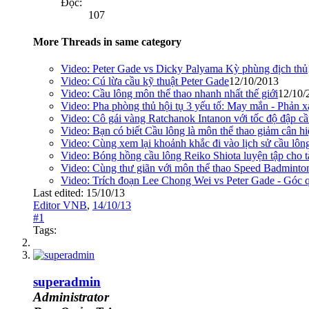
Đọc:
107
More Threads in same category
Video: Peter Gade vs Dicky Palyama Kỳ phùng địch thủ
Video: Cú lừa cầu kỹ thuật Peter Gade
12/10/2013
Video: Cầu lông môn thể thao nhanh nhất thế giới
12/10/
Video: Pha phòng thủ hội tụ 3 yếu tố: May mắn - Phản x
Video: Cô gái vàng Ratchanok Intanon với tốc độ đập c
Video: Bạn có biết Cầu lông là môn thể thao giảm cân hi
Video: Cùng xem lại khoảnh khắc đi vào lịch sử cầu lô
Video: Bóng hồng cầu lông Reiko Shiota luyện tập cho t
Video: Cùng thư giãn với môn thể thao Speed Badminto
Video: Trích đoạn Lee Chong Wei vs Peter Gade - Góc 
Last edited:
15/10/13
Editor VNB
,
14/10/13
#1
Tags:
superadmin
Administrator