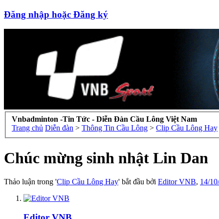
Đăng nhập hoặc Đăng ký
Vnbadminton -Tin Tức - Diễn Đàn Cầu Lông Việt Nam
Trang chủ
Diễn đàn
>
Thông Tin Cầu Lông
>
Clip Cầu Lông Hay
Chúc mừng sinh nhật Lin Dan
Thảo luận trong '
Clip Cầu Lông Hay
' bắt đầu bởi
Editor VNB
,
14/10
Editor VNB