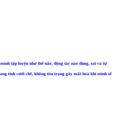
 mình tập luyện như thế nào, động tác nào đúng, sai và tự
ng tính cười chê, không tôn trọng gây mất hoà khí mình sẽ