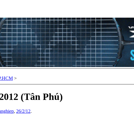
TP.HCM
>
/2012 (Tân Phú)
nnghiep
,
26/2/12
.