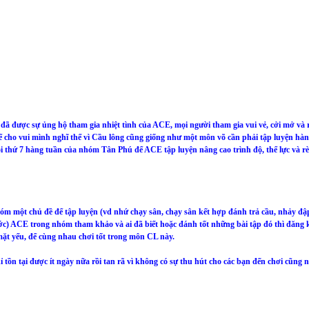
ợc sự ủng hộ tham gia nhiệt tình của ACE, mọi người tham gia vui vẻ, cởi mở và rấ
ể cho vui mình nghĩ thế vì Cầu lông cũng giống như một môn võ cần phải tập luyện hàn
 thứ 7 hàng tuần của nhóm Tân Phú để ACE tập luyện nâng cao trình độ, thể lực và rè
một chủ đề để tập luyện (vd nhứ chạy sân, chạy sân kết hợp đánh trả cầu, nhảy đập, k
ớc) ACE trong nhóm tham khảo và ai đã biết hoặc đánh tốt những bài tập đó thì đăng 
ặt yếu, để cùng nhau chơi tốt trong môn CL này.
 tồn tại được ít ngày nữa rồi tan rã vì không có sự thu hút cho các bạn đến chơi cũng