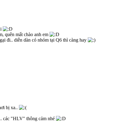
ài
em, quên mất chào anh em
ại đi.. diễn dàn có nhóm tại Q6 thì càng hay
ơi bị xa..
c.. các "HLV" thông cảm nhé