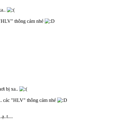
xa..
c "HLV" thông cảm nhé
ơi bị xa..
c.. các "HLV" thông cảm nhé
..t....