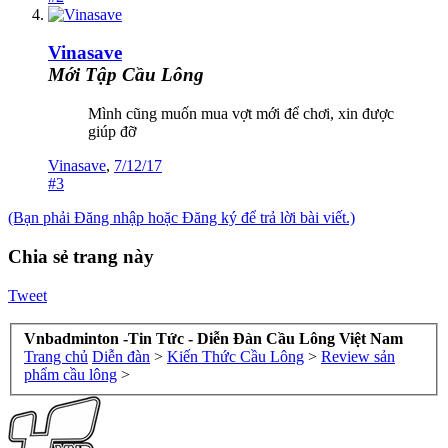
Vinasave
Mới Tập Cầu Lông
Mình cũng muốn mua vợt mới để chơi, xin được
giúp đỡ
Vinasave
,
7/12/17
#3
(Bạn phải Đăng nhập hoặc Đăng ký để trả lời bài viết.)
Chia sẻ trang này
Tweet
Vnbadminton -Tin Tức - Diễn Đàn Cầu Lông Việt Nam
Trang chủ
Diễn đàn
>
Kiến Thức Cầu Lông
>
Review sản
phẩm cầu lông
>