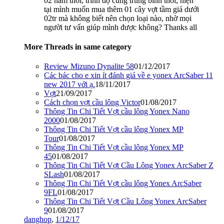
02 năm thôi, trình độ cũng trung bình thôi, hiện
tại mình muốn mua thêm 01 cây vợt tầm giá dưới
02tr mà không biết nên chọn loại nào, nhờ mọi
người tư vấn giúp mình được không? Thanks all
More Threads in same category
Review Mizuno Dynalite 58
01/12/2017
Các bác cho e xin ít đánh giá về e yonex ArcSaber 11
new 2017 với ạ.
18/11/2017
Vợt
21/09/2017
Cách chọn vợt cầu lông Victor
01/08/2017
Thông Tin Chi Tiết Vợt cầu lông Yonex Nano
2000
01/08/2017
Thông Tin Chi Tiết Vợt cầu lông Yonex MP
Tour
01/08/2017
Thông Tin Chi Tiết Vợt cầu lông Yonex MP
45
01/08/2017
Thông Tin Chi Tiết Vợt Cầu Lông Yonex ArcSaber Z
SLash
01/08/2017
Thông Tin Chi Tiết Vợt cầu lông Yonex ArcSaber
9FL
01/08/2017
Thông Tin Chi Tiết Vợt Cầu Lông Yonex ArcSaber
9
01/08/2017
danghop
,
1/12/17