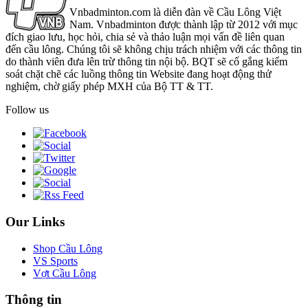
Vnbadminton.com là diễn đàn về Cầu Lông Việt
Nam. Vnbadminton được thành lập từ 2012 với mục
đích giao lưu, học hỏi, chia sẻ và thảo luận mọi vấn đề liên quan
đến cầu lông. Chúng tôi sẽ không chịu trách nhiệm với các thông tin
do thành viên đưa lên trừ thông tin nội bộ. BQT sẽ cố gắng kiểm
soát chặt chẽ các luồng thông tin Website đang hoạt động thử
nghiệm, chờ giấy phép MXH của Bộ TT & TT.
Follow us
Our Links
Shop Cầu Lông
VS Sports
Vợt Cầu Lông
Thông tin