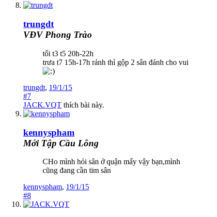
trungdt
VĐV Phong Trào
tối t3 t5 20h-22h
trưa t7 15h-17h rảnh thì gộp 2 sân đánh cho vui
trungdt
,
19/1/15
#7
JACK.VQT
thích bài này.
kennyspham
Mới Tập Cầu Lông
CHo mình hỏi sân ở quận mấy vậy bạn,mình
cũng đang cần tim sân
kennyspham
,
19/1/15
#8