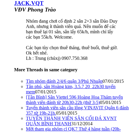
JACK.VQT
VĐV Phong Trào
Nhóm đang chơi cố định 2 sân 2+3 sân Đào Duy
Anh, nhưng ít thành viên quá. Nên muốn để các
bạn thuê lại 01 sân, sân lấy 65k/h, mình chỉ lấy
các bạn 55k/h. Welcome.
Các bạn tùy chọn thuê tháng, thuê buổi, thuê giờ.
Ok hết nhé.
Lh : Trung (chủxị) 0907.750.368
More Threads in same category
Tìm nhóm đánh 2/4/6 quận 3/Phú Nhuận
07/01/2015
Tân phú, sân Hoàng kim, 3.5.7 20_22h30 tuyển
mem
07/01/2015
[Tân Bình] Sân Viettel 596 Hoàng Hoa Thám tuyển
thành viên đánh từ 20h30-22h (thứ 3-5)
05/01/2015
Tuyển thành viên sân cầu lông VINAVIT Quận 6 đánh
357 từ 19h-21h.
05/01/2015
TUYỂN THÀNH VIÊN SÂN CỐI ĐÁ XVNT
QUẬN BÌNH THẠNH
31/12/2014
Mời tham gia nhóm cl QK7 Thứ 4 hàng tuần (20h-