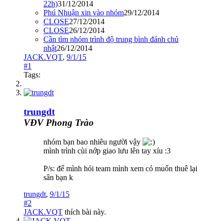
22h)
31/12/2014
Phú Nhuận xin vào nhóm
29/12/2014
CLOSE
27/12/2014
CLOSE
26/12/2014
Cần tìm nhóm trình độ trung bình đánh chủ
nhật
26/12/2014
JACK.VQT
,
9/1/15
#1
Tags:
trungdt
VĐV Phong Trào
nhóm bạn bao nhiêu người vậy
mình trình cùi nớp giao lưu lên tay xíu :3
P/s: để mình hỏi team mình xem có muốn thuê lại
sân bạn k
trungdt
,
9/1/15
#2
JACK.VQT
thích bài này.