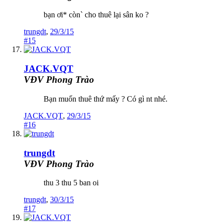
bạn ơi* còn` cho thuê lại sân ko ?
trungdt
,
29/3/15
#15
JACK.VQT
VĐV Phong Trào
Bạn muốn thuê thứ mấy ? Có gì nt nhé.
JACK.VQT
,
29/3/15
#16
trungdt
VĐV Phong Trào
thu 3 thu 5 ban oi
trungdt
,
30/3/15
#17