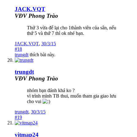
JACK.VQT
VĐV Phong Trào
Thứ 3 vừa để lại cho 1thành viên của sân, nếu
thứ 5 và thứ 7 thì ok nhé bạn.
JACK.VQT
,
30/3/15
#18
trungdt
thích bài này.
trungdt
VĐV Phong Trào
nhóm bạn đánh khá ko ?
vì trình mình TB thui, muốn tham gia giao lưu
cho vui
trungdt
,
30/3/15
#19
vitmap24