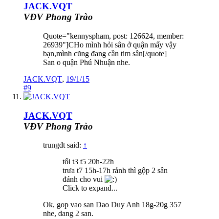
JACK.VQT
VĐV Phong Trào
Quote="kennyspham, post: 126624, member:
26939"]CHo mình hỏi sân ở quận mấy vậy
bạn,mình cũng đang cần tim sân[/quote]
San o quận Phú Nhuận nhe.
JACK.VQT
,
19/1/15
#9
JACK.VQT
VĐV Phong Trào
trungdt said:
↑
tối t3 t5 20h-22h
trưa t7 15h-17h rảnh thì gộp 2 sân
đánh cho vui
Click to expand...
Ok, gop vao san Dao Duy Anh 18g-20g 357
nhe, dang 2 san.