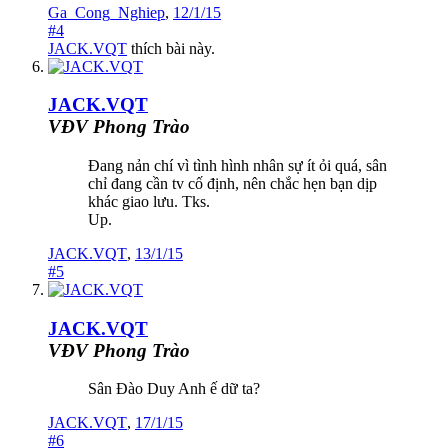
Ga_Cong_Nghiep
,
12/1/15
#4
JACK.VQT
thích bài này.
JACK.VQT
VĐV Phong Trào
Đang nản chí vì tình hình nhân sự ít ỏi quá, sân
chỉ đang cần tv cố định, nên chắc hẹn bạn dịp
khác giao lưu. Tks.
Up.
JACK.VQT
,
13/1/15
#5
JACK.VQT
VĐV Phong Trào
Sân Đào Duy Anh ế dữ ta?
JACK.VQT
,
17/1/15
#6