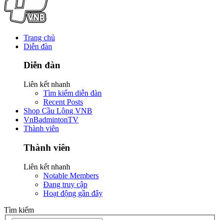
Trang chủ
Diễn đàn
Diễn đàn
Liên kết nhanh
Tìm kiếm diễn đàn
Recent Posts
Shop Cầu Lông VNB
VnBadmintonTV
Thành viên
Thành viên
Liên kết nhanh
Notable Members
Đang truy cập
Hoạt động gần đây
Tìm kiếm