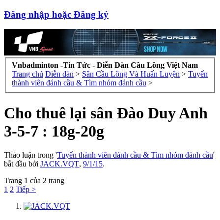
Đăng nhập hoặc Đăng ký
Vnbadminton -Tin Tức - Diễn Đàn Cầu Lông Việt Nam
Trang chủ
Diễn đàn
>
Sân Cầu Lông Và Huấn Luyện
>
Tuyển
thành viên đánh cầu & Tìm nhóm đánh cầu
>
Cho thuê lại sân Đào Duy Anh
3-5-7 : 18g-20g
Thảo luận trong '
Tuyển thành viên đánh cầu & Tìm nhóm đánh cầu
'
bắt đầu bởi
JACK.VQT
,
9/1/15
.
Trang 1 của 2 trang
1
2
Tiếp >