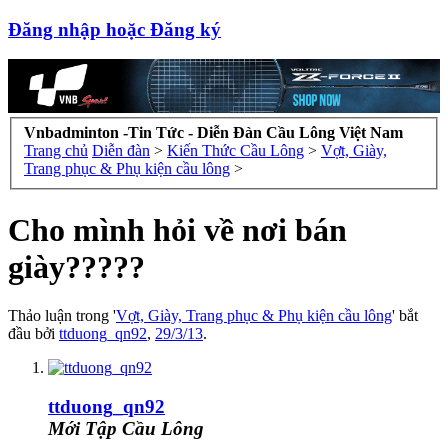
Đăng nhập hoặc Đăng ký
Vnbadminton -Tin Tức - Diễn Đàn Cầu Lông Việt Nam
Trang chủ
Diễn đàn
>
Kiến Thức Cầu Lông
>
Vợt, Giày,
Trang phục & Phụ kiện cầu lông
>
Cho mình hỏi về nơi bán
giày?????
Thảo luận trong '
Vợt, Giày, Trang phục & Phụ kiện cầu lông
' bắt
đầu bởi
ttduong_qn92
,
29/3/13
.
ttduong_qn92
Mới Tập Cầu Lông