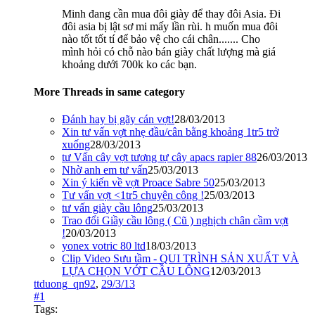
Minh đang cần mua đôi giày để thay đôi Asia. Đi
đôi asia bị lật sơ mi mấy lần rùi. h muốn mua đôi
nào tốt tốt tí để bảo vệ cho cái chân....... Cho
mình hỏi có chỗ nào bán giày chất lượng mà giá
khoảng dưới 700k ko các bạn.
More Threads in same category
Đánh hay bị gãy cán vợt!
28/03/2013
Xin tư vấn vợt nhẹ đầu/cân bằng khoảng 1tr5 trở
xuống
28/03/2013
tư Vấn cây vợt tương tự cây apacs rapier 88
26/03/2013
Nhờ anh em tư vấn
25/03/2013
Xin ý kiến về vợt Proace Sabre 50
25/03/2013
Tư vấn vợt <1tr5 chuyên công !
25/03/2013
tư vấn giày cầu lông
25/03/2013
Trao đổi Giầy cầu lông ( Cũ ) nghịch chân cầm vợt
!
20/03/2013
yonex votric 80 ltd
18/03/2013
Clip Video Sưu tầm - QUI TRÌNH SẢN XUẤT VÀ
LỰA CHỌN VỚT CẦU LÔNG
12/03/2013
ttduong_qn92
,
29/3/13
#1
Tags: