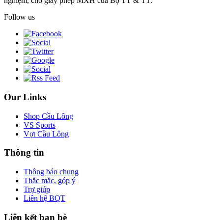
nghiệm, chờ giấy phép MXH của Bộ TT & TT.
Follow us
Our Links
Shop Cầu Lông
VS Sports
Vợt Cầu Lông
Thông tin
Thông báo chung
Thắc mắc, góp ý
Trợ giúp
Liên hệ BQT
Liên kết bạn bè