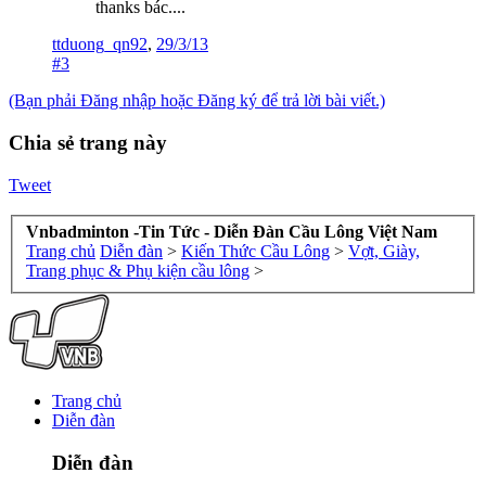
thanks bác....
ttduong_qn92
,
29/3/13
#3
(Bạn phải Đăng nhập hoặc Đăng ký để trả lời bài viết.)
Chia sẻ trang này
Tweet
Vnbadminton -Tin Tức - Diễn Đàn Cầu Lông Việt Nam
Trang chủ
Diễn đàn
>
Kiến Thức Cầu Lông
>
Vợt, Giày,
Trang phục & Phụ kiện cầu lông
>
Trang chủ
Diễn đàn
Diễn đàn