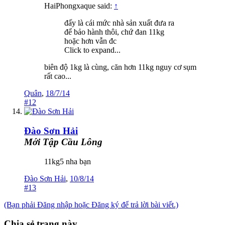
HaiPhongxaque said:
↑
đấy là cái mức nhà sản xuất đưa ra
để bảo hành thôi, chứ đan 11kg
hoặc hơn vẫn đc
Click to expand...
biên độ 1kg là cùng, căn hơn 11kg nguy cơ sụm
rất cao...
Quân
,
18/7/14
#12
Đào Sơn Hải
Mới Tập Cầu Lông
11kg5 nha bạn
Đào Sơn Hải
,
10/8/14
#13
(Bạn phải Đăng nhập hoặc Đăng ký để trả lời bài viết.)
Chia sẻ trang này