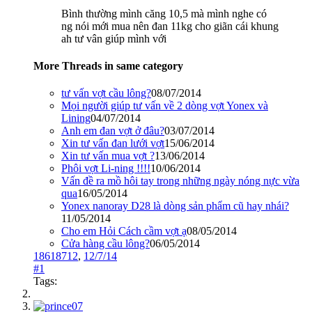
Bình thường mình căng 10,5 mà mình nghe có
ng nói mới mua nên đan 11kg cho giãn cái khung
ah tư vân giúp mình với
More Threads in same category
tư vấn vợt cầu lông?
08/07/2014
Mọi người giúp tư vấn về 2 dòng vợt Yonex và
Lining
04/07/2014
Anh em đan vợt ở đâu?
03/07/2014
Xin tư vấn đan lưới vợt
15/06/2014
Xin tư vấn mua vợt ?
13/06/2014
Phôi vợt Li-ning !!!!
10/06/2014
Vấn đề ra mồ hôi tay trong những ngày nóng nực vừa
qua
16/05/2014
Yonex nanoray D28 là dòng sản phẩm cũ hay nhái?
11/05/2014
Cho em Hỏi Cách cầm vợt ạ
08/05/2014
Cửa hàng cầu lông?
06/05/2014
18618712
,
12/7/14
#1
Tags: