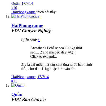
Quân
,
17/7/14
#10
HaiPhongxaque
thích bài này.
HaiPhongxaque
VĐV Chuyên Nghiệp
Quân said:
↑
Arcsaber 11 chỉ sc coa 10.5kg thôi
sao.... 2 end mà bèo dậy @.@
Click to expand...
đấy là cái mức nhà sản xuất đưa ra để bảo hành
thôi, chứ đan 11kg hoặc hơn vẫn đc
HaiPhongxaque
,
17/7/14
#11
Quân
VĐV Bán Chuyên