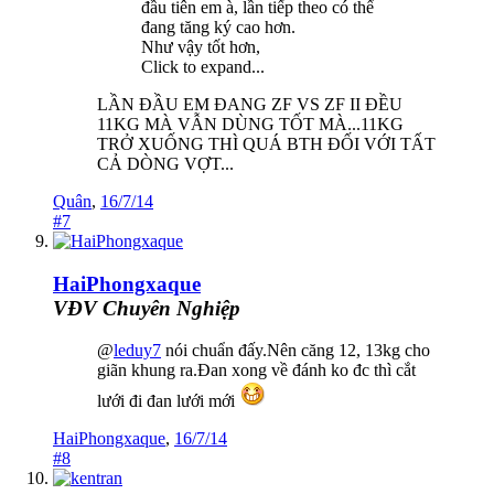
đầu tiên em à, lần tiếp theo có thể
đang tăng ký cao hơn.
Như vậy tốt hơn,
Click to expand...
LẦN ĐẦU EM ĐANG ZF VS ZF II ĐỀU
11KG MÀ VẪN DÙNG TỐT MÀ...11KG
TRỞ XUỐNG THÌ QUÁ BTH ĐỐI VỚI TẤT
CẢ DÒNG VỢT...
Quân
,
16/7/14
#7
HaiPhongxaque
VĐV Chuyên Nghiệp
@
leduy7
nói chuẩn đấy.Nên căng 12, 13kg cho
giãn khung ra.Đan xong về đánh ko đc thì cắt
lưới đi đan lưới mới
HaiPhongxaque
,
16/7/14
#8