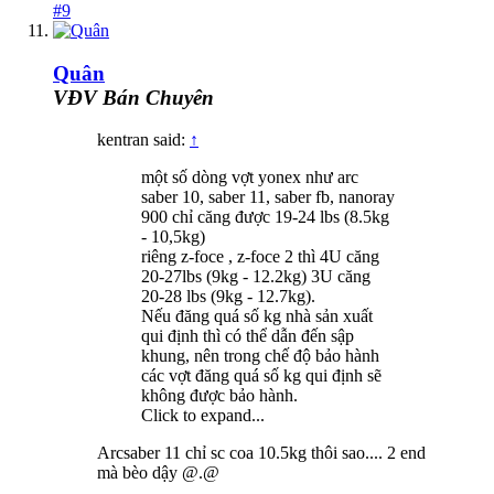
#9
Quân
VĐV Bán Chuyên
kentran said:
↑
một số dòng vợt yonex như arc
saber 10, saber 11, saber fb, nanoray
900 chỉ căng được 19-24 lbs (8.5kg
- 10,5kg)
riêng z-foce , z-foce 2 thì 4U căng
20-27lbs (9kg - 12.2kg) 3U căng
20-28 lbs (9kg - 12.7kg).
Nếu đăng quá số kg nhà sản xuất
qui định thì có thể dẫn đến sập
khung, nên trong chế độ bảo hành
các vợt đăng quá số kg qui định sẽ
không được bảo hành.
Click to expand...
Arcsaber 11 chỉ sc coa 10.5kg thôi sao.... 2 end
mà bèo dậy @.@