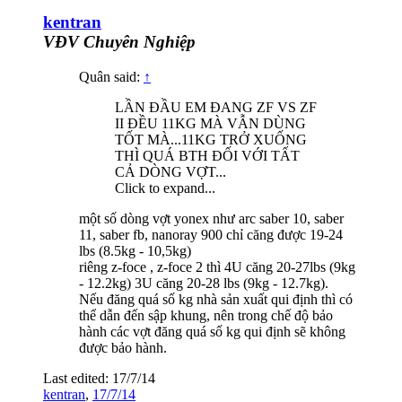
kentran
VĐV Chuyên Nghiệp
Quân said:
↑
LẦN ĐẦU EM ĐANG ZF VS ZF
II ĐỀU 11KG MÀ VẪN DÙNG
TỐT MÀ...11KG TRỞ XUỐNG
THÌ QUÁ BTH ĐỐI VỚI TẤT
CẢ DÒNG VỢT...
Click to expand...
một số dòng vợt yonex như arc saber 10, saber
11, saber fb, nanoray 900 chỉ căng được 19-24
lbs (8.5kg - 10,5kg)
riêng z-foce , z-foce 2 thì 4U căng 20-27lbs (9kg
- 12.2kg) 3U căng 20-28 lbs (9kg - 12.7kg).
Nếu đăng quá số kg nhà sản xuất qui định thì có
thể dẫn đến sập khung, nên trong chế độ bảo
hành các vợt đăng quá số kg qui định sẽ không
được bảo hành.
Last edited:
17/7/14
kentran
,
17/7/14