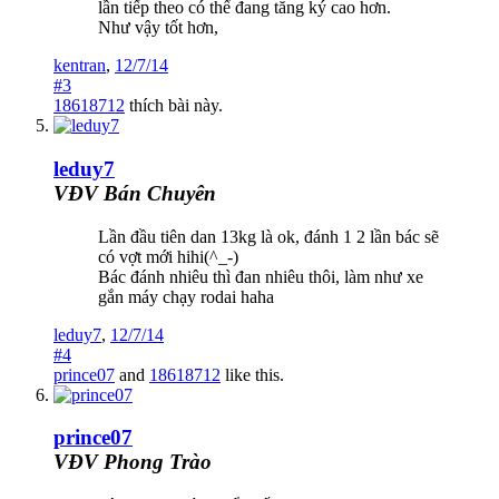
lần tiếp theo có thể đang tăng ký cao hơn.
Như vậy tốt hơn,
kentran
,
12/7/14
#3
18618712
thích bài này.
leduy7
VĐV Bán Chuyên
Lần đầu tiên dan 13kg là ok, đánh 1 2 lần bác sẽ
có vợt mới hihi(^_-)
Bác đánh nhiêu thì đan nhiêu thôi, làm như xe
gắn máy chạy rodai haha
leduy7
,
12/7/14
#4
prince07
and
18618712
like this.
prince07
VĐV Phong Trào