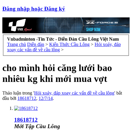
Đăng nhập hoặc Đăng ký
Vnbadminton -Tin Tức - Diễn Đàn Cầu Lông Việt Nam
Trang chủ
Diễn đàn
>
Kiến Thức Cầu Lông
>
Hỏi xoáy, đáp
xoay các vấn đề về cầu lông
>
cho mình hỏi căng lưới bao
nhiêu kg khi mới mua vợt
Thảo luận trong '
Hỏi xoáy, đáp xoay các vấn đề về cầu lông
' bắt
đầu bởi
18618712
,
12/7/14
.
18618712
Mới Tập Cầu Lông