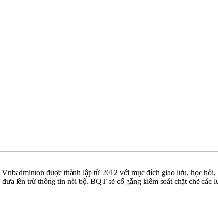
badminton được thành lập từ 2012 với mục đích giao lưu, học hỏi, ch
n đưa lên trừ thông tin nội bộ. BQT sẽ cố gắng kiểm soát chặt chẽ các