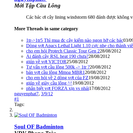
Mới Tập Cầu Lông
Các bác ơi cây lining windstorm 680 đánh được không vậ
More Threads in same category
1tr->1tr5 Thì mua đc cây kiếm nào ngon hỡ các bác
03/0
Dòng vợt Apacs Lethal Light 1.10 cực nhẹ cho thành viê
cho em hỏi Protech Classic Tour Gen 2
28/08/2012
Ai đánh cây RSL heat 190 chưa?
28/08/2012
giúp về vợt VICTOR
25/08/2012
Tư vấn vợt cầu lông 500k -> 1tr ?
20/08/2012
bán vợt cầu lông Mmoa MBR1
20/08/2012
cho em hỏi về 2 dòng vợt của FZ
19/08/2012
giúp về giày cầu lông ^^
19/08/2012
phân biệt vợt FORZA xịn vs nhái
17/08/2012
nguyenphat7
,
3/9/12
#1
Tags:
Soul OF Badminton