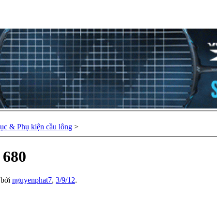
hục & Phụ kiện cầu lông
>
 680
u bởi
nguyenphat7
,
3/9/12
.