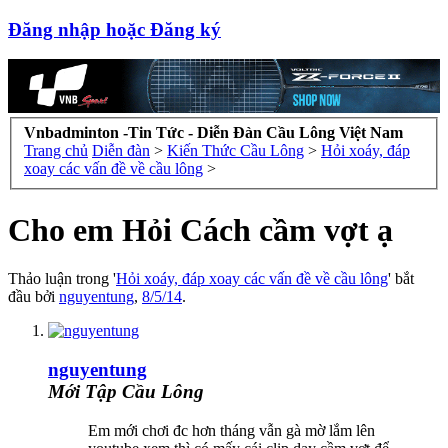
Đăng nhập hoặc Đăng ký
Vnbadminton -Tin Tức - Diễn Đàn Cầu Lông Việt Nam
Trang chủ
Diễn đàn
>
Kiến Thức Cầu Lông
>
Hỏi xoáy, đáp
xoay các vấn đề về cầu lông
>
Cho em Hỏi Cách cầm vợt ạ
Thảo luận trong '
Hỏi xoáy, đáp xoay các vấn đề về cầu lông
' bắt
đầu bởi
nguyentung
,
8/5/14
.
nguyentung
Mới Tập Cầu Lông
Em mới chơi đc hơn tháng vẫn gà mờ lắm lên