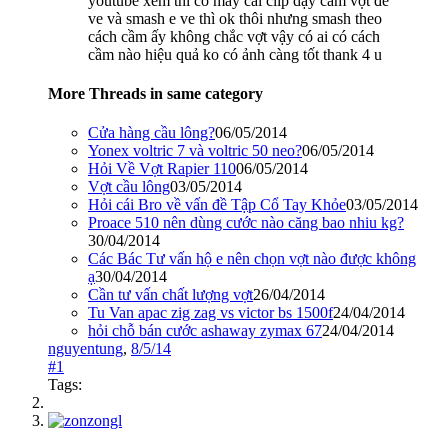
youtube xem thì có mấy cái clip dạy cầm vợt để
ve và smash e ve thì ok thôi nhưng smash theo
cách cầm ấy không chắc vợt vậy có ai có cách
cầm nào hiệu quả ko có ảnh càng tốt thank 4 u
More Threads in same category
Cửa hàng cầu lông?
06/05/2014
Yonex voltric 7 và voltric 50 neo?
06/05/2014
Hỏi Về Vợt Rapier 110
06/05/2014
Vợt cầu lông
03/05/2014
Hỏi cái Bro về vấn đề Tập Cổ Tay Khỏe
03/05/2014
Proace 510 nên dùng cước nào căng bao nhiu kg?
30/04/2014
Các Bác Tư vấn hộ e nên chọn vợt nào được không
ạ
30/04/2014
Cần tư vấn chất lượng vợt
26/04/2014
Tu Van apac zig zag vs victor bs 1500f
24/04/2014
hỏi chỗ bán cước ashaway zymax 67
24/04/2014
nguyentung
,
8/5/14
#1
Tags: