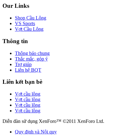
Our Links
Shop Cầu Lông
VS Sports
Vợt Cầu Lông
Thông tin
Thông báo chung
Thắc mắc, góp ý
Trợ giúp
Liên hệ BQT
Liên kết bạn bè
Vợt cầu lông
Vợt cầu lông
Vợt cầu lông
Vợt cầu lông
Diễn đàn sử dụng XenForo™ ©2011 XenForo Ltd.
Quy định và Nội quy