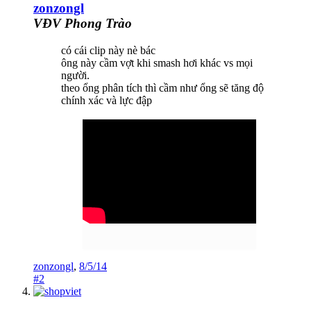
zonzongl
VĐV Phong Trào
có cái clip này nè bác
ông này cầm vợt khi smash hơi khác vs mọi
người.
theo ổng phân tích thì cầm như ổng sẽ tăng độ
chính xác và lực đập
zonzongl
,
8/5/14
#2