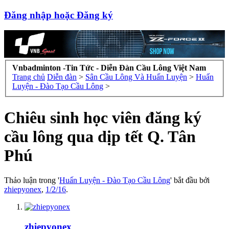
Đăng nhập hoặc Đăng ký
Vnbadminton -Tin Tức - Diễn Đàn Cầu Lông Việt Nam
Trang chủ
Diễn đàn
>
Sân Cầu Lông Và Huấn Luyện
>
Huấn
Luyện - Đào Tạo Cầu Lông
>
Chiêu sinh học viên đăng ký
cầu lông qua dịp tết Q. Tân
Phú
Thảo luận trong '
Huấn Luyện - Đào Tạo Cầu Lông
' bắt đầu bởi
zhiepyonex
,
1/2/16
.
zhiepyonex