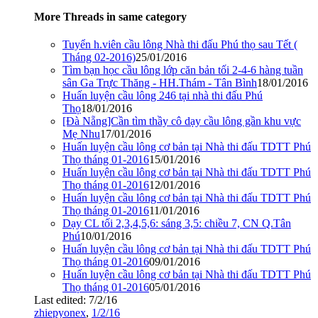
More Threads in same category
Tuyển h.viên cầu lông Nhà thi đấu Phú thọ sau Tết (
Tháng 02-2016)
25/01/2016
Tìm bạn học cầu lông lớp căn bản tối 2-4-6 hàng tuần
sân Ga Trực Thăng - HH.Thám - Tân Bình
18/01/2016
Huấn luyện cầu lông 246 tại nhà thi đấu Phú
Thọ
18/01/2016
[Đà Nẵng]Cần tìm thầy cô dạy cầu lông gần khu vực
Mẹ Nhu
17/01/2016
Huấn luyện cầu lông cơ bản tại Nhà thi đấu TDTT Phú
Thọ tháng 01-2016
15/01/2016
Huấn luyện cầu lông cơ bản tại Nhà thi đấu TDTT Phú
Thọ tháng 01-2016
12/01/2016
Huấn luyện cầu lông cơ bản tại Nhà thi đấu TDTT Phú
Thọ tháng 01-2016
11/01/2016
Dạy CL tối 2,3,4,5,6: sáng 3,5: chiều 7, CN Q.Tân
Phú
10/01/2016
Huấn luyện cầu lông cơ bản tại Nhà thi đấu TDTT Phú
Thọ tháng 01-2016
09/01/2016
Huấn luyện cầu lông cơ bản tại Nhà thi đấu TDTT Phú
Thọ tháng 01-2016
05/01/2016
Last edited:
7/2/16
zhiepyonex
,
1/2/16