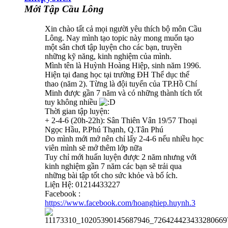
Mới Tập Cầu Lông
Xin chào tất cả mọi người yêu thích bộ môn Cầu
Lông. Nay mình tạo topic này mong muốn tạo
một sân chơi tập luyện cho các bạn, truyền
những kỹ năng, kinh nghiệm của mình.
Mình tên là Huỳnh Hoàng Hiệp, sinh năm 1996.
Hiện tại đang học tại trường ĐH Thể dục thể
thao (năm 2). Từng là đội tuyển của TP.Hồ Chí
Minh được gần 7 năm và có những thành tích tốt
tuy không nhiều
Thời gian tập luyện:
+ 2-4-6 (20h-22h): Sân Thiên Vân 19/57 Thoại
Ngọc Hầu, P.Phú Thạnh, Q.Tân Phú
Do mình mới mở nên chỉ lấy 2-4-6 nếu nhiều học
viên mình sẽ mở thêm lớp nữa
Tuy chỉ mới huấn luyện được 2 năm nhưng với
kinh nghiệm gần 7 năm các bạn sẽ trải qua
những bài tập tốt cho sức khỏe và bổ ích.
Liện Hệ: 01214433227
Facebook :
https://www.facebook.com/hoanghiep.huynh.3