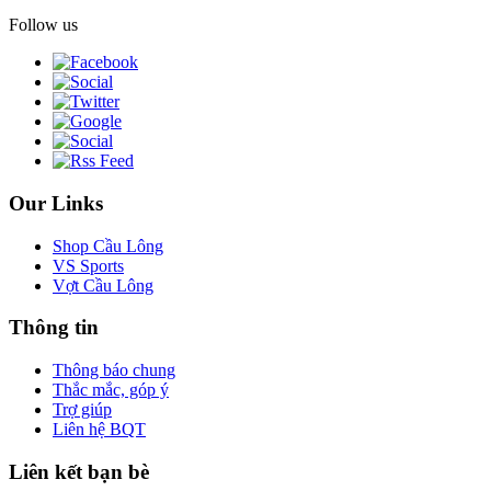
Follow us
Our Links
Shop Cầu Lông
VS Sports
Vợt Cầu Lông
Thông tin
Thông báo chung
Thắc mắc, góp ý
Trợ giúp
Liên hệ BQT
Liên kết bạn bè