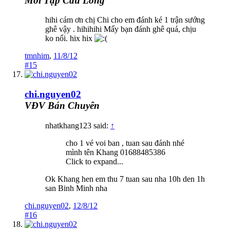
Mới Tập Cầu Lông
hihi cám ơn chị Chi cho em đánh ké 1 trận sướng
ghê vậy . hihihihi Mấy bạn đánh ghê quá, chịu
ko nổi. hix hix
tmnhim
,
11/8/12
#15
chi.nguyen02
VĐV Bán Chuyên
nhatkhang123 said:
↑
cho 1 vé voi ban , tuan sau đánh nhé
mình tên Khang 01688485386
Click to expand...
Ok Khang hen em thu 7 tuan sau nha 10h den 1h
san Binh Minh nha
chi.nguyen02
,
12/8/12
#16