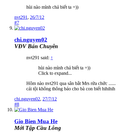
hùi nào mình chả biết ta =))
nvt291
,
26/7/12
#7
chi.nguyen02
VĐV Bán Chuyên
nvt291 said:
↑
hùi nào mình chả biết ta =))
Click to expand...
Hôm nào nvt291 qua sân bắt Mrs rửa chức ......
cái tội không thông báo cho bà con biết hihihih
chi.nguyen02
,
27/7/12
#8
Gio Bien Mua He
Mới Tập Cầu Lông