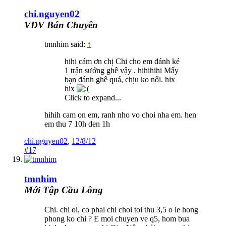
chi.nguyen02
VĐV Bán Chuyên
tmnhim said:
↑
hihi cám ơn chị Chi cho em đánh ké
1 trận sướng ghê vậy . hihihihi Mấy
bạn đánh ghê quá, chịu ko nổi. hix
hix
Click to expand...
hihih cam on em, ranh nho vo choi nha em. hen
em thu 7 10h den 1h
chi.nguyen02
,
12/8/12
#17
tmnhim
Mới Tập Cầu Lông
Chi. chi oi, co phai chi choi toi thu 3,5 o le hong
phong ko chi ? E moi chuyen ve q5, hom bua