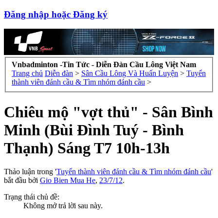
Đăng nhập hoặc Đăng ký
Vnbadminton -Tin Tức - Diễn Đàn Cầu Lông Việt Nam
Trang chủ
Diễn đàn
>
Sân Cầu Lông Và Huấn Luyện
>
Tuyển
thành viên đánh cầu & Tìm nhóm đánh cầu
>
Chiêu mộ "vợt thủ" - Sân Bình
Minh (Bùi Đình Tuý - Bình
Thạnh) Sáng T7 10h-13h
Thảo luận trong '
Tuyển thành viên đánh cầu & Tìm nhóm đánh cầu
'
bắt đầu bởi
Gio Bien Mua He
,
23/7/12
.
Trạng thái chủ đề:
Không mở trả lời sau này.