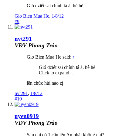
Gió dziết sai chính tả á. hè hè
Gio Bien Mua He
,
1/8/12
#9
nvt291
VĐV Phong Trào
Gio Bien Mua He said:
↑
Gió dziết sai chính tả á. hè hè
Click to expand...
lên chức hùi nào zị
nvt291
,
1/8/12
#10
uyen0919
VĐV Phong Trào
Sân chị có 1 cậu tên An phải không chị?