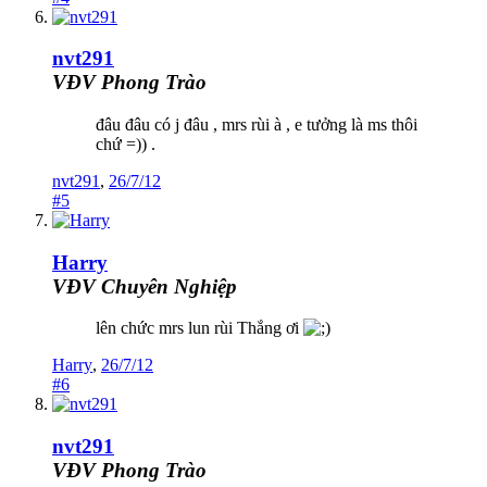
nvt291
VĐV Phong Trào
đâu đâu có j đâu , mrs rùi à , e tưởng là ms thôi
chứ =)) .
nvt291
,
26/7/12
#5
Harry
VĐV Chuyên Nghiệp
lên chức mrs lun rùi Thắng ơi
Harry
,
26/7/12
#6
nvt291
VĐV Phong Trào