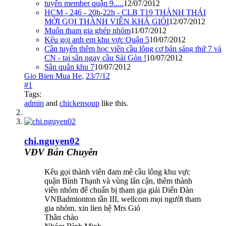
tuyển member quận 9.....
12/07/2012
HCM - 246 - 20h-22h - CLB T19 THÀNH THÁI
MỜI GỌI THÀNH VIÊN KHÁ GIỎI
12/07/2012
Muốn tham gia ghép nhóm
11/07/2012
Kêu gọi anh em khu vực Quận 5
10/07/2012
Cần tuyển thêm học viên cầu lông cơ bản sáng thứ 7 và
CN - tại sân ngay cầu Sài Gòn !
10/07/2012
Sân quân khu 7
10/07/2012
Gio Bien Mua He
,
23/7/12
#1
Tags:
admin
and
chickensoup
like this.
chi.nguyen02
VĐV Bán Chuyên
Kêu gọi thành viên đam mê cầu lông khu vực
quận Bình Thạnh và vùng lân cận, thêm thành
viên nhóm để chuẩn bị tham gia giải Diển Đàn
VNBadmionton tần III, wellcom mọi người tham
gia nhóm. xin lien hệ Mrs Gió
Thân chào