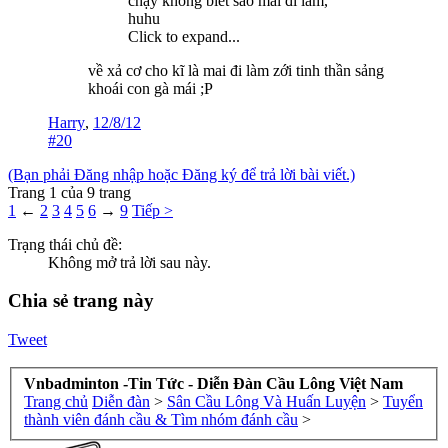
chạy không biết sao mai đi làm,
huhu
Click to expand...
về xả cơ cho kĩ là mai đi làm zới tinh thần sảng
khoái con gà mái ;P
Harry
,
12/8/12
#20
(Bạn phải Đăng nhập hoặc Đăng ký để trả lời bài viết.)
Trang 1 của 9 trang
1
←
2
3
4
5
6
→
9
Tiếp >
Trạng thái chủ đề:
Không mở trả lời sau này.
Chia sẻ trang này
Tweet
Vnbadminton -Tin Tức - Diễn Đàn Cầu Lông Việt Nam
Trang chủ
Diễn đàn
>
Sân Cầu Lông Và Huấn Luyện
>
Tuyển
thành viên đánh cầu & Tìm nhóm đánh cầu
>