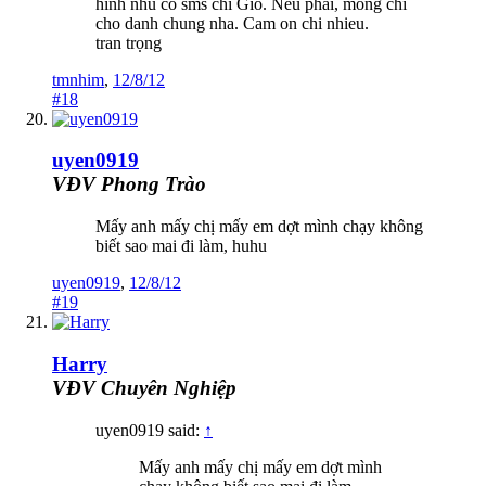
hinh nhu co sms chi Gio. Nêu phải, mong chi
cho danh chung nha. Cam on chi nhieu.
tran trọng
tmnhim
,
12/8/12
#18
uyen0919
VĐV Phong Trào
Mấy anh mấy chị mấy em dợt mình chạy không
biết sao mai đi làm, huhu
uyen0919
,
12/8/12
#19
Harry
VĐV Chuyên Nghiệp
uyen0919 said:
↑
Mấy anh mấy chị mấy em dợt mình