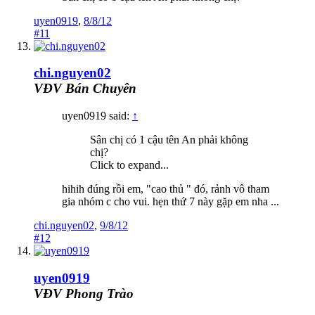
uyen0919
,
8/8/12
#11
chi.nguyen02
VĐV Bán Chuyên
uyen0919 said:
↑
Sân chị có 1 cậu tên An phải không
chị?
Click to expand...
hihih đúng rồi em, "cao thủ " đó, rảnh vô tham
gia nhóm c cho vui. hẹn thứ 7 này gặp em nha ...
chi.nguyen02
,
9/8/12
#12
uyen0919
VĐV Phong Trào