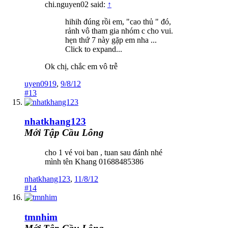
chi.nguyen02 said:
↑
hihih đúng rồi em, "cao thủ " đó,
rảnh vô tham gia nhóm c cho vui.
hẹn thứ 7 này gặp em nha ...
Click to expand...
Ok chị, chắc em vô trễ
uyen0919
,
9/8/12
#13
nhatkhang123
Mới Tập Cầu Lông
cho 1 vé voi ban , tuan sau đánh nhé
mình tên Khang 01688485386
nhatkhang123
,
11/8/12
#14
tmnhim