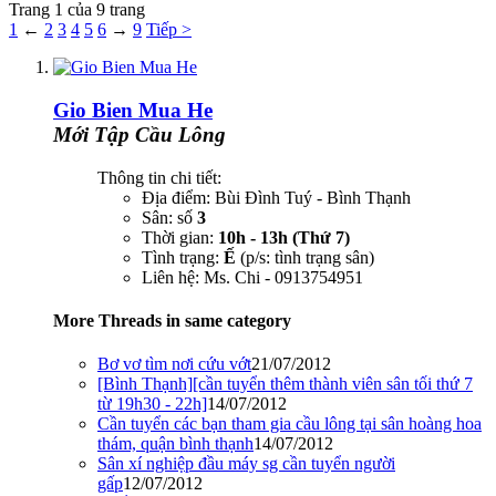
Trang 1 của 9 trang
1
←
2
3
4
5
6
→
9
Tiếp >
Gio Bien Mua He
Mới Tập Cầu Lông
Thông tin chi tiết:
Địa điểm: Bùi Đình Tuý - Bình Thạnh
Sân: số
3
Thời gian:
10h - 13h (Thứ 7)
Tình trạng:
Ế
(p/s: tình trạng sân)
Liên hệ: Ms. Chi - 0913754951
More Threads in same category
Bơ vơ tìm nơi cứu vớt
21/07/2012
[Bình Thạnh][cần tuyển thêm thành viên sân tối thứ 7
từ 19h30 - 22h]
14/07/2012
Cần tuyển các bạn tham gia cầu lông tại sân hoàng hoa
thám, quận bình thạnh
14/07/2012
Sân xí nghiệp đầu máy sg cần tuyển người
gấp
12/07/2012