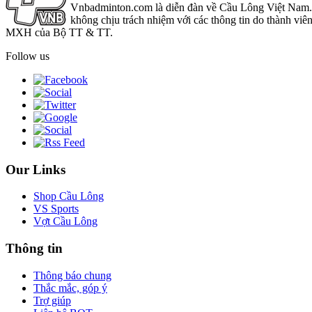
Vnbadminton.com là diễn đàn về Cầu Lông Việt Nam. Vn
không chịu trách nhiệm với các thông tin do thành viê
MXH của Bộ TT & TT.
Follow us
Our Links
Shop Cầu Lông
VS Sports
Vợt Cầu Lông
Thông tin
Thông báo chung
Thắc mắc, góp ý
Trợ giúp