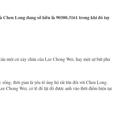
à Chen Long đang sở hữu là 90300.3161 trong khi đó tay
hỉ cần một cú xảy chân của Lee Chong Wei, hay một sự bứt phá
.
ức sống, thời gian là yếu tố ủng hộ rất lớn đối với Chen Long.
ee Chong Wei, có lẽ để lật đổ được anh vào thời điểm hiện tại