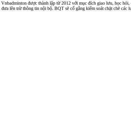
badminton được thành lập từ 2012 với mục đích giao lưu, học hỏi, ch
n đưa lên trừ thông tin nội bộ. BQT sẽ cố gắng kiểm soát chặt chẽ các