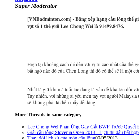
Super Moderator
[VNBadminton.com] - Bảng xếp hạng cầu lông thế giớ
vợt số 1 thế giới Lee Chong Wei là 91499.8476.
Hiện tại khoảng cách để đến với vị trí cao nhất của thế
bất ngờ nào đó của Chen Long thì đó có thể sẽ là một cơn
Nhất là giờ khi mà tuổi tác đang là vấn đề khá lớn đối với
Tuy nhiên, với những ai yêu mến tay vợt người Malaysia 
sẽ không phải là điều mấy dễ dàng.
More Threads in same category
Lee Chong Wei Phản Ứng Gay Gắt BWF Trước Quyết 
Giải cầu lông Slovenia Open 2013 - Lịch thi đấu bất hợ
Thay đổi lịch sử của môn cầu lông
09/05/2013