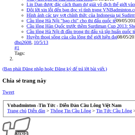
Lin Dan được đặc cách tham dự giải vô địch thế giới và
Đôi lời xin lỗi đến bạn đọc vì tình trạng VNBadminton
Hình ảnh các tay vợt chính thức của Indonesia tại Sudi
Cầu lông Hà Nội "bạo chi" cho thi đấu quốc tế
09/05/20
Cầu lông Hàn Quốc trước thềm Surdiman Cup 2013: Sho
Cầu lông Hà Nội đi đầu trong thi đấu và tập huấn quốc t
Huyền thoại sống của cầu lông thế giới hiện đại
08/05/20
dhq2608
,
10/5/13
#1
Tags:
(Bạn phải Đăng nhập hoặc Đăng ký để trả lời bài viết.)
Chia sẻ trang này
Tweet
Vnbadminton -Tin Tức - Diễn Đàn Cầu Lông Việt Nam
Trang chủ
Diễn đàn
>
Thông Tin Cầu Lông
>
Tin Tức Cầu Lông