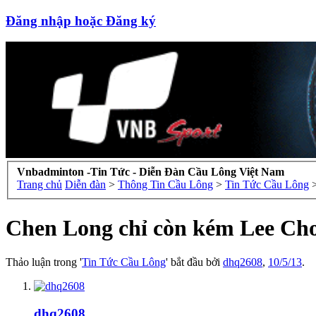
Đăng nhập hoặc Đăng ký
Vnbadminton -Tin Tức - Diễn Đàn Cầu Lông Việt Nam
Trang chủ
Diễn đàn
>
Thông Tin Cầu Lông
>
Tin Tức Cầu Lông
Chen Long chỉ còn kém Lee Chon
Thảo luận trong '
Tin Tức Cầu Lông
' bắt đầu bởi
dhq2608
,
10/5/13
.
dhq2608