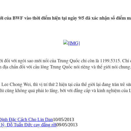
i của BWF vào thời điểm hiện tại ngày 9/5 đã xác nhận số điểm m
 giới đối với ngôi sao mới nổi của Trung Quốc chỉ còn là 1199.5315. C
 địa chấn đối với cầu lông Trung Quốc nói riêng và thế giới nói chung
 Lee Chong Wei, thì vị trí thứ 2 hiện tại của thế giới lại đang tràn trề s
thì cũng không quá phải lo lắng, bởi với đẳng cấp và kinh nghiệm của L
Định Đặc Cách Cho Lin Dan
10/05/2013
p lý, Đỗ Tuấn Đức cay đắng rời
09/05/2013