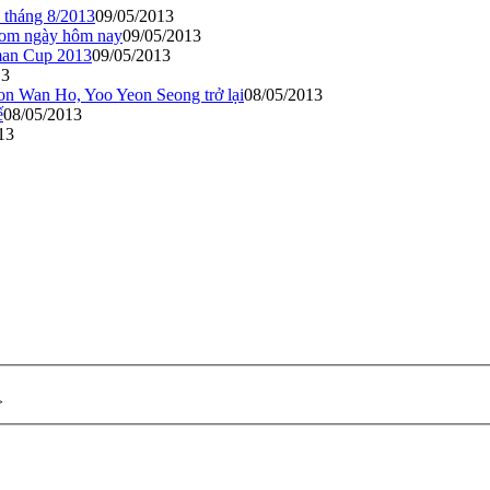
o tháng 8/2013
09/05/2013
.com ngày hôm nay
09/05/2013
rman Cup 2013
09/05/2013
13
n Wan Ho, Yoo Yeon Seong trở lại
08/05/2013
ế
08/05/2013
13
>