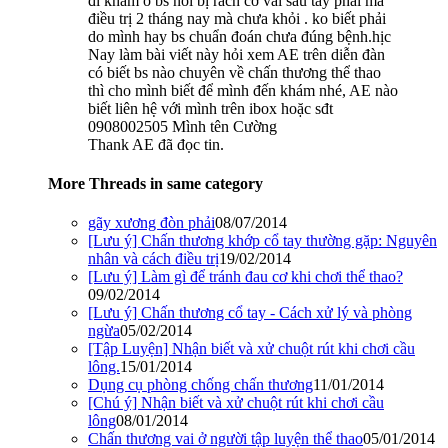
đi khám o bs nói bị rách cơ vai sau tay phải mà
điều trị 2 tháng nay mà chưa khỏi . ko biết phải
do mình hay bs chuẩn đoán chưa đúng bệnh.hịc
Nay làm bài viết này hỏi xem AE trên diễn đàn
có biết bs nào chuyên về chấn thương thể thao
thì cho mình biết để mình đến khám nhé, AE nào
biết liên hệ với mình trên ibox hoặc sđt
0908002505 Mình tên Cường
Thank AE đã đọc tin.
More Threads in same category
gãy xương đòn phải
08/07/2014
[Lưu ý] Chấn thương khớp cổ tay thường gặp: Nguyên
nhân và cách điều trị
19/02/2014
[Lưu ý] Làm gì để tránh đau cơ khi chơi thể thao?
09/02/2014
[Lưu ý] Chấn thương cổ tay - Cách xử lý và phòng
ngừa
05/02/2014
[Tập Luyện] Nhận biết và xử chuột rút khi chơi cầu
lông.
15/01/2014
Dụng cụ phòng chống chấn thương
11/01/2014
[Chú ý] Nhận biết và xử chuột rút khi chơi cầu
lông
08/01/2014
Chấn thương vai ở người tập luyện thể thao
05/01/2014