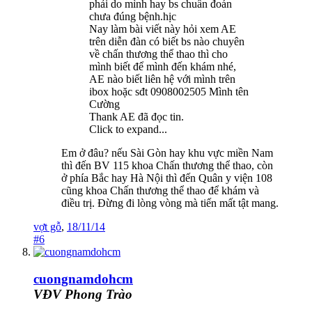
phải do mình hay bs chuẩn đoán
chưa đúng bệnh.hịc
Nay làm bài viết này hỏi xem AE
trên diễn đàn có biết bs nào chuyên
về chấn thương thể thao thì cho
mình biết để mình đến khám nhé,
AE nào biết liên hệ với mình trên
ibox hoặc sđt 0908002505 Mình tên
Cường
Thank AE đã đọc tin.
Click to expand...
Em ở đâu? nếu Sài Gòn hay khu vực miền Nam
thì đến BV 115 khoa Chấn thương thể thao, còn
ở phía Bắc hay Hà Nội thì đến Quân y viện 108
cũng khoa Chấn thương thể thao để khám và
điều trị. Đừng đi lòng vòng mà tiến mất tật mang.
vợt gỗ
,
18/11/14
#6
cuongnamdohcm
VĐV Phong Trào