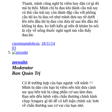
Thank. mình cũng nghĩ bị viêm hay dãn cơ gì đó
mà bị thôi. Mình chỉ bị đau khi đánh cầu trái tay
và thủ cầu trái tay còn đánh đập cầu với phông
cầu thì ko bị đau.vd như mình đưa tay từ dưới
lên trên đầu thì bị đau còn đưa từ sau lên đầu thì
không bị đau. ko biết kiểu gì nữa đi khám bs nói
là vậy về uống thuốc nghỉ ngơi mà vẫn thấy
đau.hic
cuongnamdohcm
,
18/11/14
#3
zeronht
Moderator
Ban Quản Trị
Có lẽ trường hợp của bạn ngược với mình ^^
Mình bị dãn còn bạn bị viêm nên khi đưa cánh
tay qua bên trái bị căng phần cơ sau làm đau.
Bạn nên đến bệnh viện chấn thương chỉnh hình
chụp Amgary gì đó để có kết luận chính xác hơn
về chấn thương sau cơ vai của bạn nhé.