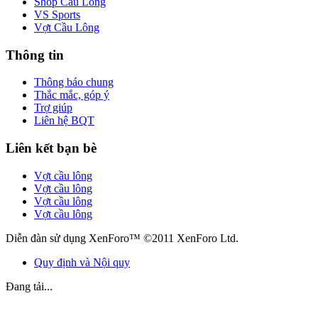
Shop Cầu Lông
VS Sports
Vợt Cầu Lông
Thông tin
Thông báo chung
Thắc mắc, góp ý
Trợ giúp
Liên hệ BQT
Liên kết bạn bè
Vợt cầu lông
Vợt cầu lông
Vợt cầu lông
Vợt cầu lông
Diễn đàn sử dụng XenForo™ ©2011 XenForo Ltd.
Quy định và Nội quy
Đang tải...