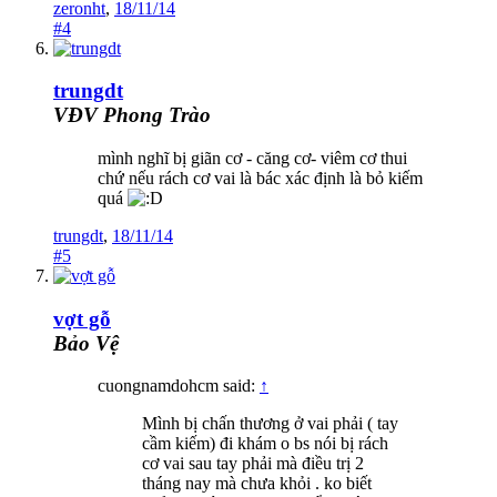
zeronht
,
18/11/14
#4
trungdt
VĐV Phong Trào
mình nghĩ bị giãn cơ - căng cơ- viêm cơ thui
chứ nếu rách cơ vai là bác xác định là bỏ kiếm
quá
trungdt
,
18/11/14
#5
vợt gỗ
Bảo Vệ
cuongnamdohcm said:
↑
Mình bị chấn thương ở vai phải ( tay
cầm kiếm) đi khám o bs nói bị rách
cơ vai sau tay phải mà điều trị 2
tháng nay mà chưa khỏi . ko biết