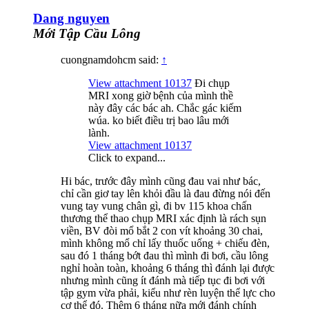
Dang nguyen
Mới Tập Cầu Lông
cuongnamdohcm said:
↑
View attachment 10137
Đi chụp
MRI xong giờ bệnh của mình thề
này đây các bác ah. Chắc gác kiếm
wúa. ko biết điều trị bao lâu mới
lành.
View attachment 10137
Click to expand...
Hi bác, trước đây mình cũng đau vai như bác,
chỉ cần giơ tay lên khỏi đầu là đau đừng nói đến
vung tay vung chân gì, đi bv 115 khoa chấn
thương thể thao chụp MRI xác định là rách sụn
viền, BV đòi mổ bắt 2 con vít khoảng 30 chai,
mình không mổ chỉ lấy thuốc uống + chiếu đèn,
sau đó 1 tháng bớt đau thì mình đi bơi, cầu lông
nghỉ hoàn toàn, khoảng 6 tháng thì đánh lại được
nhưng mình cũng ít đánh mà tiếp tục đi bơi với
tập gym vừa phải, kiểu như rèn luyện thể lực cho
cơ thể đó. Thêm 6 tháng nữa mới đánh chính