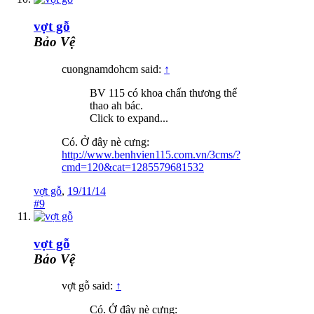
vợt gỗ
Bảo Vệ
cuongnamdohcm said:
↑
BV 115 có khoa chấn thương thể
thao ah bác.
Click to expand...
Có. Ở đây nè cưng:
http://www.benhvien115.com.vn/3cms/?
cmd=120&cat=1285579681532
vợt gỗ
,
19/11/14
#9
vợt gỗ
Bảo Vệ
vợt gỗ said:
↑
Có. Ở đây nè cưng: