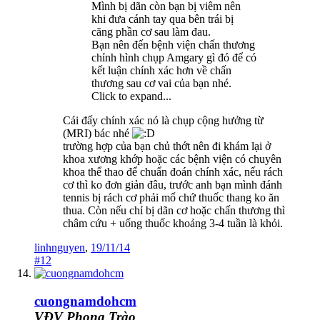
Mình bị dãn còn bạn bị viêm nên
khi đưa cánh tay qua bên trái bị
căng phần cơ sau làm đau.
Bạn nên đến bệnh viện chấn thương
chỉnh hình chụp Amgary gì đó để có
kết luận chính xác hơn về chấn
thương sau cơ vai của bạn nhé.
Click to expand...
Cái đấy chính xác nó là chụp cộng hưởng từ
(MRI) bác nhé
trường hợp của bạn chủ thớt nên đi khám lại ở
khoa xương khớp hoặc các bệnh viện có chuyên
khoa thể thao để chuẩn đoán chính xác, nếu rách
cơ thì ko đơn giản đâu, trước anh bạn mình đánh
tennis bị rách cơ phải mổ chứ thuốc thang ko ăn
thua. Còn nếu chỉ bị dãn cơ hoặc chấn thương thì
châm cứu + uống thuốc khoảng 3-4 tuần là khỏi.
linhnguyen
,
19/11/14
#12
cuongnamdohcm
VĐV Phong Trào