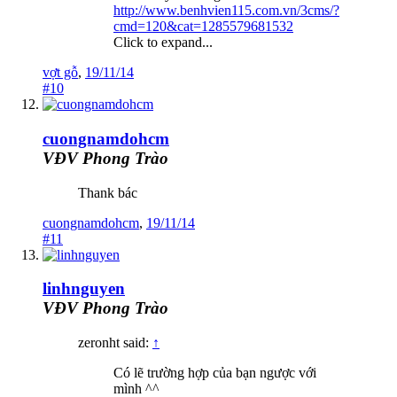
http://www.benhvien115.com.vn/3cms/?
cmd=120&cat=1285579681532
Click to expand...
vợt gỗ
,
19/11/14
#10
cuongnamdohcm
VĐV Phong Trào
Thank bác
cuongnamdohcm
,
19/11/14
#11
linhnguyen
VĐV Phong Trào
zeronht said:
↑
Có lẽ trường hợp của bạn ngược với
mình ^^