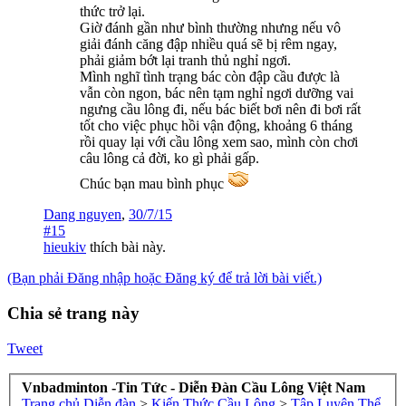
thức trở lại.
Giờ đánh gần như bình thường nhưng nếu vô
giải đánh căng đập nhiều quá sẽ bị rêm ngay,
phải giảm bớt lại tranh thủ nghỉ ngơi.
Mình nghĩ tình trạng bác còn đập cầu được là
vẫn còn ngon, bác nên tạm nghỉ ngơi dưỡng vai
ngưng cầu lông đi, nếu bác biết bơi nên đi bơi rất
tốt cho việc phục hồi vận động, khoảng 6 tháng
rồi quay lại với cầu lông xem sao, mình còn chơi
câu lông cả đời, ko gì phải gấp.
Chúc bạn mau bình phục
Dang nguyen
,
30/7/15
#15
hieukiv
thích bài này.
(Bạn phải Đăng nhập hoặc Đăng ký để trả lời bài viết.)
Chia sẻ trang này
Tweet
Vnbadminton -Tin Tức - Diễn Đàn Cầu Lông Việt Nam
Trang chủ
Diễn đàn
>
Kiến Thức Cầu Lông
>
Tập Luyện Thể