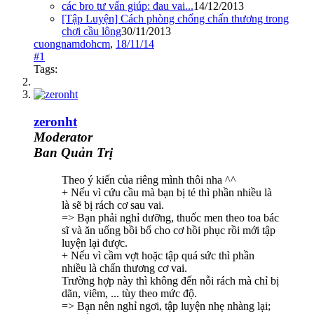
các bro tư vấn giúp: đau vai...
14/12/2013
[Tập Luyện] Cách phòng chống chấn thương trong
chơi cầu lông
30/11/2013
cuongnamdohcm
,
18/11/14
#1
Tags:
zeronht
Moderator
Ban Quản Trị
Theo ý kiến của riêng mình thôi nha ^^
+ Nếu vì cứu cầu mà bạn bị té thì phần nhiều là
là sẽ bị rách cơ sau vai.
=> Bạn phải nghỉ dưỡng, thuốc men theo toa bác
sĩ và ăn uống bồi bổ cho cơ hồi phục rồi mới tập
luyện lại được.
+ Nếu vì cầm vợt hoặc tập quá sức thì phần
nhiều là chấn thương cơ vai.
Trường hợp này thì không đến nỗi rách mà chỉ bị
dãn, viêm, ... tùy theo mức độ.
=> Bạn nên nghỉ ngơi, tập luyện nhẹ nhàng lại;