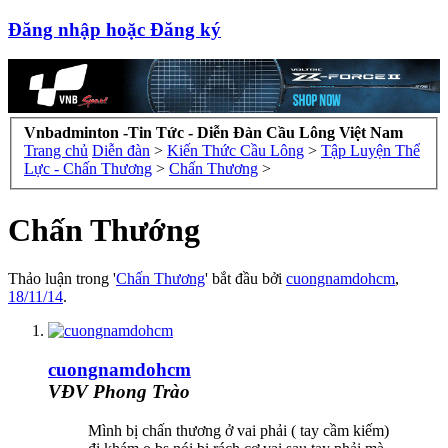
Đăng nhập hoặc Đăng ký
Vnbadminton -Tin Tức - Diễn Đàn Cầu Lông Việt Nam
Trang chủ
Diễn đàn
>
Kiến Thức Cầu Lông
>
Tập Luyện Thể
Lực - Chấn Thương
>
Chấn Thương
>
Chấn Thướng
Thảo luận trong '
Chấn Thương
' bắt đầu bởi
cuongnamdohcm
,
18/11/14
.
cuongnamdohcm
VĐV Phong Trào
Mình bị chấn thương ở vai phải ( tay cầm kiếm)