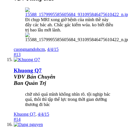
Đi chụp MRI xong giờ bệnh của mình thề này
đây các bác ah. Chắc gác kiếm wúa. ko biết điều
trị bao lâu mới lành.
cuongnamdohcm
,
4/4/15
#13
Khuong Q7
VĐV Bán Chuyên
Ban Quản Trị
chữ nhỏ quá mình không nhìn rõ. tội nghịp bác
quá, thôi thì tập thể lực trong thời gian dưỡng
thương đi bác
Khuong Q7
,
4/4/15
#14