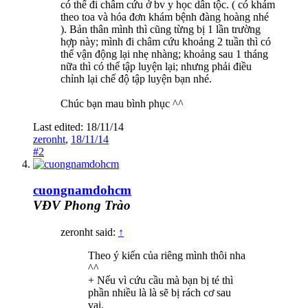
có thể đi châm cứu ở bv y học dân tộc. ( có khám
theo toa và hóa đơn khám bệnh đàng hoàng nhé
). Bản thân mình thì cũng từng bị 1 lần trường
hợp này; mình đi châm cứu khoảng 2 tuần thì có
thể vận động lại nhẹ nhàng; khoảng sau 1 tháng
nữa thì có thể tập luyện lại; nhưng phải điều
chỉnh lại chế độ tập luyện bạn nhé.
Chúc bạn mau bình phục ^^
Last edited:
18/11/14
zeronht
,
18/11/14
#2
cuongnamdohcm
VĐV Phong Trào
zeronht said:
↑
Theo ý kiến của riêng mình thôi nha
^^
+ Nếu vì cứu cầu mà bạn bị té thì
phần nhiều là là sẽ bị rách cơ sau
vai.