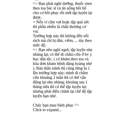
=> Bạn phải nghỉ dưỡng, thuốc men
theo toa bác sĩ và ăn uống bồi bổ
cho cơ hồi phục rồi mới tập luyện lại
được.
+ Nếu vì cầm vợt hoặc tập quá sức
thì phần nhiều là chấn thương cơ
vai.
Trường hợp này thì không đến nỗi
rách mà chỉ bị dãn, viêm, ... tùy theo
mức độ.
=> Bạn nên nghỉ ngơi, tập luyện nhẹ
nhàng lại; có thể đi châm cứu ở bv y
học dân tộc. ( có khám theo toa và
hóa đơn khám bệnh đàng hoàng nhé
). Bản thân mình thì cũng từng bị 1
lần trường hợp này; mình đi châm
cứu khoảng 2 tuần thì có thể vận
động lại nhẹ nhàng; khoảng sau 1
tháng nữa thì có thể tập luyện lại;
nhưng phải điều chỉnh lại chế độ tập
luyện bạn nhé.
Chúc bạn mau bình phục ^^
Click to expand...