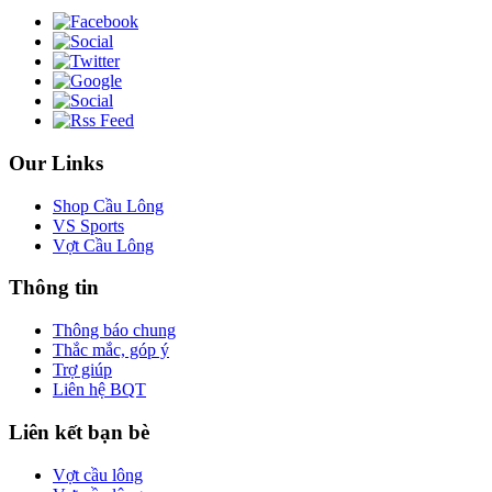
Our Links
Shop Cầu Lông
VS Sports
Vợt Cầu Lông
Thông tin
Thông báo chung
Thắc mắc, góp ý
Trợ giúp
Liên hệ BQT
Liên kết bạn bè
Vợt cầu lông