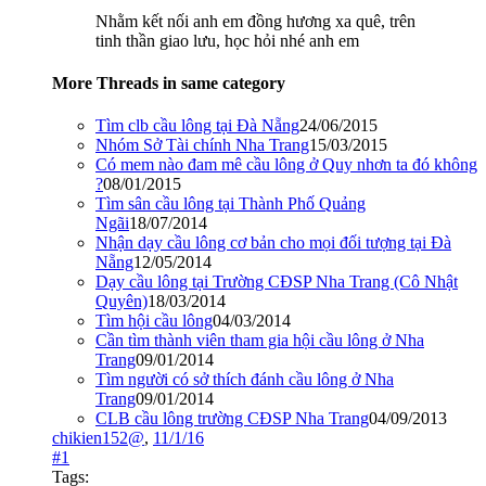
Nhằm kết nối anh em đồng hương xa quê, trên
tinh thần giao lưu, học hỏi nhé anh em
More Threads in same category
Tìm clb cầu lông tại Đà Nẵng
24/06/2015
Nhóm Sở Tài chính Nha Trang
15/03/2015
Có mem nào đam mê cầu lông ở Quy nhơn ta đó không
?
08/01/2015
Tìm sân cầu lông tại Thành Phố Quảng
Ngãi
18/07/2014
Nhận dạy cầu lông cơ bản cho mọi đối tượng tại Đà
Nẵng
12/05/2014
Dạy cầu lông tại Trường CĐSP Nha Trang (Cô Nhật
Quyên)
18/03/2014
Tìm hội cầu lông
04/03/2014
Cần tìm thành viên tham gia hội cầu lông ở Nha
Trang
09/01/2014
Tìm người có sở thích đánh cầu lông ở Nha
Trang
09/01/2014
CLB cầu lông trường CĐSP Nha Trang
04/09/2013
chikien152@
,
11/1/16
#1
Tags: