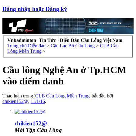
Đăng nhập hoặc Đăng ký
Vnbadminton -Tin Tức - Diễn Đàn Cầu Lông Việt Nam
Trang chủ
Diễn đàn
>
Câu Lạc Bộ Cầu Lông
>
CLB Cầu
Lông Miền Trung
>
Cầu lông Nghệ An ở Tp.HCM
vào điểm danh
Thảo luận trong '
CLB Cầu Lông Miền Trung
' bắt đầu bởi
chikien152@
,
11/1/16
.
chikien152@
Mới Tập Cầu Lông