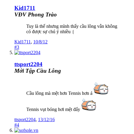
Kid1711
VĐV Phong Trào
Tuy là thế nhưng mình thấy cầu lông vẫn không
có được sự chú ý nhiều :|
Kid1711
,
10/8/12
#3
ttsport2204
Mới Tập Cầu Lông
Cầu lông mà mệt hơn Tennis hơn á
Tennis vụt bóng hơi mệt đấy
ttsport2204
,
13/12/16
#4