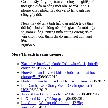
Có thể thấy rằng một trận cầu chuyên nghiệp có
thời gian diễn ra bằng một nửa so với Tennis
nhưng chạy nhiều gấp đôi và số lần đánh cầu
cũng gấp đôi.
Ngay nay để tăng tính hấp dẫn người ta đã thay
đổi luật chơi cầu lông nên thời gian của mỗi hiệp
sẽ giảm xuống, nhưng nhìn chung cường độ thì
vẫn không đổi, thậm chí độ mãnh liệt còn tăng
lên.
Nguồn ST
More Threads in same category
'Sau tiếng hô cổ vũ, Quốc Toàn vẫn còn 1 phút để
chuẩn bị'
10/08/2012
Nguyên nhân lãng xẹt khiến Quốc Toàn mất huy
chương!!!!!!
08/08/2012
Hình ảnh nam tính của Lin Dan 'siêu phàm'
07/08/2012
Lin Dan hạ Lee Chong Wei, TQ càn quét cả 5
HCV
06/08/2012
Tay vợt Lin Dan đi vào lịch sử Olympic
06/08/2012
Li Xuerui bất ngờ đăng quang
06/08/2012
Lee Chong Wei hụt phần thưởng 12,5kg
vàng
06/08/2012