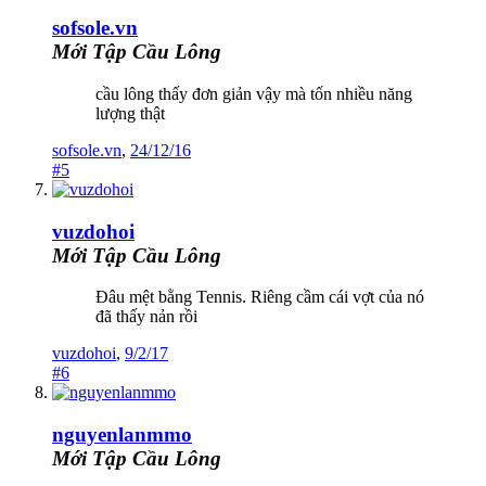
sofsole.vn
Mới Tập Cầu Lông
cầu lông thấy đơn giản vậy mà tốn nhiều năng
lượng thật
sofsole.vn
,
24/12/16
#5
vuzdohoi
Mới Tập Cầu Lông
Đâu mệt bằng Tennis. Riêng cầm cái vợt của nó
đã thấy nản rồi
vuzdohoi
,
9/2/17
#6
nguyenlanmmo
Mới Tập Cầu Lông