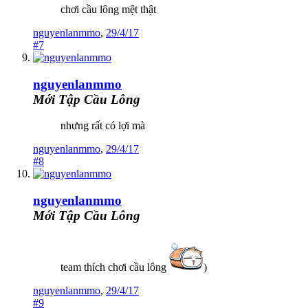
chơi cầu lông mệt thật
nguyenlanmmo
,
29/4/17
#7
nguyenlanmmo
Mới Tập Cầu Lông
nhưng rất có lợi mà
nguyenlanmmo
,
29/4/17
#8
nguyenlanmmo
Mới Tập Cầu Lông
team thích chơi cầu lông
)
nguyenlanmmo
,
29/4/17
#9