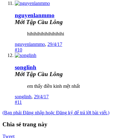
nguyenlanmmo
Mới Tập Cầu Lông
hihihihihihihihihihi
nguyenlanmmo
,
29/4/17
#10
songlinh
Mới Tập Cầu Lông
em thấy điền kinh mệt nhất
songlinh
,
29/4/17
#11
(Bạn phải Đăng nhập hoặc Đăng ký để trả lời bài viết.)
Chia sẻ trang này
Tweet