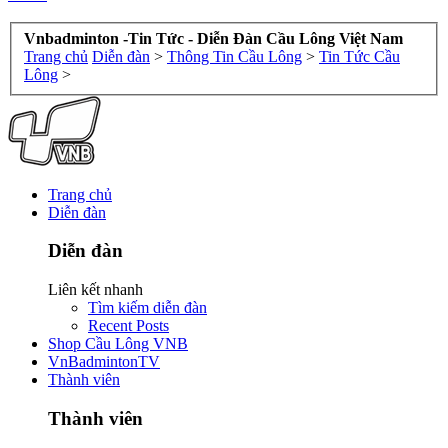
Vnbadminton -Tin Tức - Diễn Đàn Cầu Lông Việt Nam
Trang chủ
Diễn đàn
>
Thông Tin Cầu Lông
>
Tin Tức Cầu
Lông
>
Trang chủ
Diễn đàn
Diễn đàn
Liên kết nhanh
Tìm kiếm diễn đàn
Recent Posts
Shop Cầu Lông VNB
VnBadmintonTV
Thành viên
Thành viên