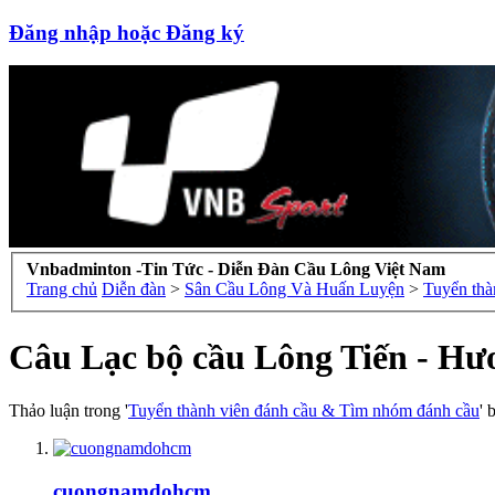
Đăng nhập hoặc Đăng ký
Vnbadminton -Tin Tức - Diễn Đàn Cầu Lông Việt Nam
Trang chủ
Diễn đàn
>
Sân Cầu Lông Và Huấn Luyện
>
Tuyển thà
Câu Lạc bộ cầu Lông Tiến - Hư
Thảo luận trong '
Tuyển thành viên đánh cầu & Tìm nhóm đánh cầu
' 
cuongnamdohcm