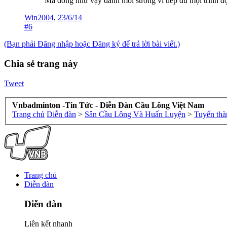
Mà đông như vậy đánh mới sướng vì tiếp đủ mọi trình độ
Win2004
,
23/6/14
#6
(Bạn phải Đăng nhập hoặc Đăng ký để trả lời bài viết.)
Chia sẻ trang này
Tweet
Vnbadminton -Tin Tức - Diễn Đàn Cầu Lông Việt Nam
Trang chủ
Diễn đàn
>
Sân Cầu Lông Và Huấn Luyện
>
Tuyển thà
Trang chủ
Diễn đàn
Diễn đàn
Liên kết nhanh