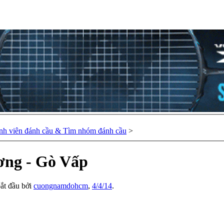
nh viên đánh cầu & Tìm nhóm đánh cầu
>
ơng - Gò Vấp
bắt đầu bởi
cuongnamdohcm
,
4/4/14
.