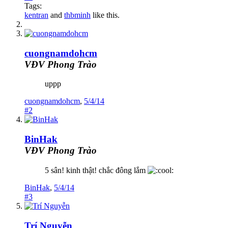
Tags:
kentran
and
thbminh
like this.
cuongnamdohcm
VĐV Phong Trào
uppp
cuongnamdohcm
,
5/4/14
#2
BinHak
VĐV Phong Trào
5 sân! kinh thật! chắc đông lắm
BinHak
,
5/4/14
#3
Trí Nguyễn