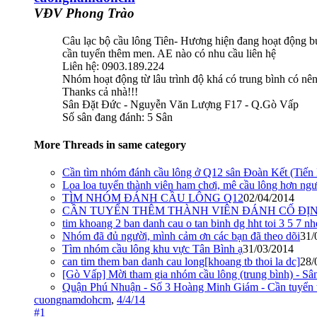
VĐV Phong Trào
Câu lạc bộ cầu lông Tiên- Hương hiện đang hoạt động buổ
cần tuyển thêm men. AE nào có nhu cầu liên hệ
Liên hệ: 0903.189.224
Nhóm hoạt động từ lâu trình độ khá có trung bình có nên 
Thanks cả nhà!!!
Sân Đặt Đức - Nguyễn Văn Lượng F17 - Q.Gò Vấp
Số sân đang đánh: 5 Sân
More Threads in same category
Cần tìm nhóm đánh cầu lông ở Q12 sân Đoàn Kết (Tiến
Loa loa tuyển thành viên ham chơi, mê cầu lông hơn ngườ
TÌM NHÓM ĐÁNH CẦU LÔNG Q12
02/04/2014
CẦN TUYỂN THÊM THÀNH VIÊN ĐÁNH CỐ ĐỊNH T
tim khoang 2 ban danh cau o tan binh dg hht toi 3 5 7 nh
Nhóm đã đủ người, mình cảm ơn các bạn đã theo dõi
31/
Tìm nhóm cầu lông khu vực Tân Bình ạ
31/03/2014
can tim them ban danh cau long[khoang tb thoi la dc]
28/
[Gò Vấp] Mời tham gia nhóm cầu lông (trung bình) - Sâ
Quận Phú Nhuận - Số 3 Hoàng Minh Giám - Cần tuyển 
cuongnamdohcm
,
4/4/14
#1