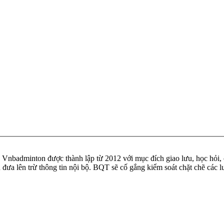
badminton được thành lập từ 2012 với mục đích giao lưu, học hỏi, ch
n đưa lên trừ thông tin nội bộ. BQT sẽ cố gắng kiểm soát chặt chẽ các