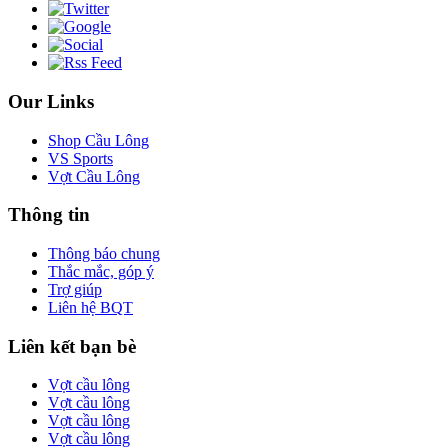
Our Links
Shop Cầu Lông
VS Sports
Vợt Cầu Lông
Thông tin
Thông báo chung
Thắc mắc, góp ý
Trợ giúp
Liên hệ BQT
Liên kết bạn bè
Vợt cầu lông
Vợt cầu lông
Vợt cầu lông
Vợt cầu lông