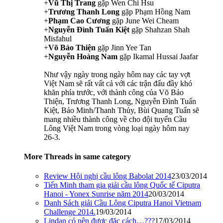
+
Vũ Thị Trang
gặp Wen Chi Hsu
+
Trương Thanh Long
gặp Phạm Hồng Nam
+
Phạm Cao Cương
gặp June Wei Cheam
+
Nguyễn Đình Tuấn Kiệt
gặp Shahzan Shah
Misfahul
+
Võ Bảo Thiện
gặp Jinn Yee Tan
+
Nguyễn Hoàng Nam
gặp Ikamal Hussai Jaafar
Như vậy ngày trong ngày hôm nay các tay vợt
Việt Nam sẽ rất vất cả với các trận đấu đầy khó
khăn phía trước, với thành công của Võ Bảo
Thiện, Trương Thanh Long, Nguyễn Đình Tuấn
Kiệt, Bảo Minh/Thanh Thủy, Bùi Quang Tuấn sẽ
mang nhiều thành công về cho đội tuyển Cầu
Lông Việt Nam trong vòng loại ngày hôm nay
26-3.
More Threads in same category
Review Hội nghị cầu lông Babolat 2014
23/03/2014
Tiến Minh tham gia giải cầu lông Quốc tế Ciputra
Hanoi - Yonex Sunrise năm 2014
20/03/2014
Danh Sách giải Cầu Lông Ciputra Hanoi Vietnam
Challenge 2014.
19/03/2014
Lindan có nên được đặc cách…???
17/03/2014