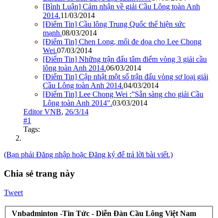
[Bình Luận] Cảm nhận về giải Cầu Lông toàn Anh
2014.
11/03/2014
[Điểm Tin] Cầu lông Trung Quốc thể hiện sức
mạnh.
08/03/2014
[Điểm Tin] Chen Long, mối đe dọa cho Lee Chong
Wei.
07/03/2014
[Điểm Tin] Những trận đấu tâm điểm vòng 3 giải cầu
lông toàn Anh 2014.
06/03/2014
[Điểm Tin] Cập nhật một số trận đấu vòng sơ loại giải
Cầu Lông toàn Anh 2014.
04/03/2014
[Điểm Tin] Lee Chong Wei :”Sẵn sàng cho giải Cầu
Lông toàn Anh 2014″.
03/03/2014
Editor VNB
,
26/3/14
#1
Tags:
(Bạn phải Đăng nhập hoặc Đăng ký để trả lời bài viết.)
Chia sẻ trang này
Tweet
Vnbadminton -Tin Tức - Diễn Đàn Cầu Lông Việt Nam