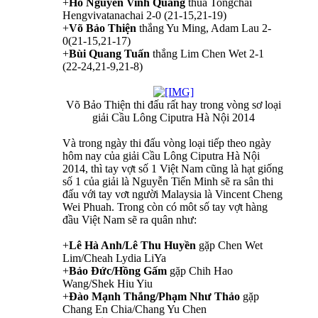
+
Hồ Nguyễn Vinh Quang
thua Tongchai
Hengvivatanachai 2-0 (21-15,21-19)
+
Võ Bảo Thiện
thắng Yu Ming, Adam Lau 2-
0(21-15,21-17)
+
Bùi Quang Tuấn
thắng Lim Chen Wet 2-1
(22-24,21-9,21-8)
Võ Bảo Thiện thi đấu rất hay trong vòng sơ loại
giải Cầu Lông Ciputra Hà Nội 2014​
Và trong ngày thi đấu vòng loại tiếp theo ngày
hôm nay của giải Cầu Lông Ciputra Hà Nội
2014, thì tay vợt số 1 Việt Nam cũng là hạt giống
số 1 của giải là Nguyễn Tiến Minh sẽ ra sân thi
đấu với tay vơt người Malaysia là Vincent Cheng
Wei Phuah. Trong còn có môt số tay vợt hàng
đầu Việt Nam sẽ ra quân như:
+
Lê Hà Anh/Lê Thu Huyền
gặp Chen Wet
Lim/Cheah Lydia LiYa
+
Bảo Đức/Hồng Gấm
gặp Chih Hao
Wang/Shek Hiu Yiu
+
Đào Mạnh Thắng/Phạm Như Thảo
gặp
Chang En Chia/Chang Yu Chen