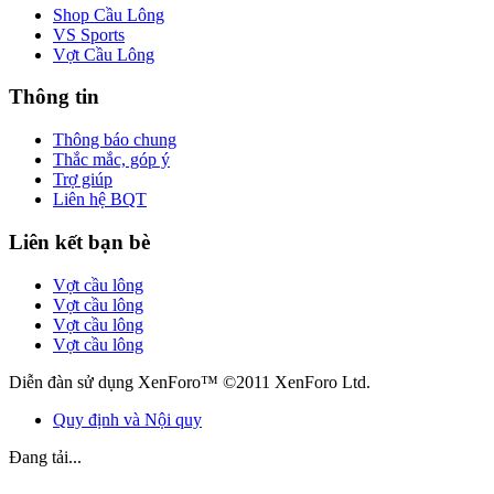
Shop Cầu Lông
VS Sports
Vợt Cầu Lông
Thông tin
Thông báo chung
Thắc mắc, góp ý
Trợ giúp
Liên hệ BQT
Liên kết bạn bè
Vợt cầu lông
Vợt cầu lông
Vợt cầu lông
Vợt cầu lông
Diễn đàn sử dụng XenForo™ ©2011 XenForo Ltd.
Quy định và Nội quy
Đang tải...