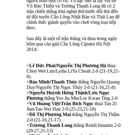
người hôm một cổ vũ. Và đặc biệt là tay vợt trẻ
Võ Bảo Thiện và Trương Thanh Long đã có 2
trận chiến thắng khá nghẹt thở trước đối thủ đến
từ đội tuyển Cầu Lông Nhật Bản và Thái Lan để
chính thức giành quyền vào chơi vòng loại tiếp
theo.
Sau đây là một số trận thắng và thua trong ngày
hôm qua của giải Cầu Lông Ciputra Hà Nội
2014:
+
Lê Đức Phát/Nguyễn Thị Phương Hà
thua
Chen Wet Lim/Lydia LiYa Cheah 2-0 (21-19,21-
8).
+
Bảo Minh/Thanh Thủy
thắng Nguyễn Quang
Duy/Nguyễn Thị Ngọc Thúy 2-0 (21-16,21-8)
+
Nguyễn Huỳnh Hưng Thịnh/Lưu Ngọc
Phương
thắng Yeo Jia Min/Lee Kwan Ting 2-0
+
Vũ Hoàng Việt/Trần Bích Ngọc
thua Tan Zi
Jian/Tan Wei Han 2-0 (25-23,21-18)
+
Đỗ Thị Phương Mai
thắng Nguyễn Thị Thắm
2-0 (21-16,21-17)
+
Trương Thanh Long
thắng Rendi Ismanto 2-0
(29-27,21-13)