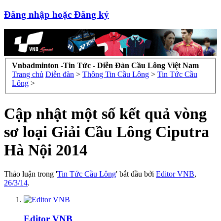
Đăng nhập hoặc Đăng ký
Vnbadminton -Tin Tức - Diễn Đàn Cầu Lông Việt Nam
Trang chủ
Diễn đàn
>
Thông Tin Cầu Lông
>
Tin Tức Cầu
Lông
>
Cập nhật một số kết quả vòng
sơ loại Giải Cầu Lông Ciputra
Hà Nội 2014
Thảo luận trong '
Tin Tức Cầu Lông
' bắt đầu bởi
Editor VNB
,
26/3/14
.
Editor VNB