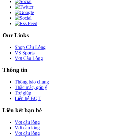
Our Links
Shop Cầu Lông
VS Sports
Vợt Cầu Lông
Thông tin
Thông báo chung
Thắc mắc, góp ý
Trợ giúp
Liên hệ BQT
Liên kết bạn bè
Vợt cầu lông
Vợt cầu lông
Vợt cầu lông