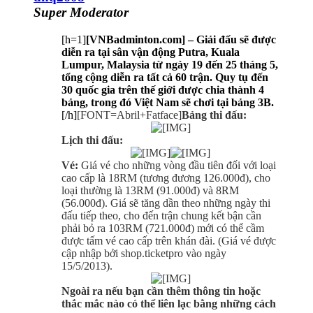
Super Moderator
[h=1]
[VNBadminton.com] – Giải đấu sẽ được
diễn ra tại sân vận động Putra, Kuala
Lumpur, Malaysia từ ngày 19 đến 25 tháng 5,
tổng cộng diễn ra tất cả 60 trận. Quy tụ đến
30 quốc gia trên thế giới được chia thành 4
bảng, trong đó Việt Nam sẽ chơi tại bảng 3B.
[/h]
[FONT=Abril+Fatface]
Bảng thi đấu:
Lịch thi đấu:
Vé:
Giá vé cho những vòng đầu tiên đối với loại
cao cấp là 18RM (tương đương 126.000đ), cho
loại thường là 13RM (91.000đ) và 8RM
(56.000đ). Giá sẽ tăng dần theo những ngày thi
đấu tiếp theo, cho đến trận chung kết bận cần
phải bỏ ra 103RM (721.000đ) mới có thể cầm
được tấm vé cao cấp trên khán đài. (Giá vé được
cập nhập bởi shop.ticketpro vào ngày
15/5/2013).
Ngoài ra nếu bạn cần thêm thông tin hoặc
thắc mắc nào có thể liên lạc bằng những cách