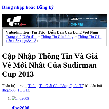
Đăng nhập hoặc Đăng ký
Vnbadminton -Tin Tức - Diễn Đàn Cầu Lông Việt Nam
Trang chủ
Diễn đàn
>
Thông Tin Cầu Lông
>
Thông Tin Giải
Cầu Lông Quốc Tế
>
Cập Nhập Thông Tin Và Giá
Vé Mới Nhất Của Sudirman
Cup 2013
Thảo luận trong '
Thông Tin Giải Cầu Lông Quốc Tế
' bắt đầu bởi
dhq2608
,
15/5/13
.
dhq2608