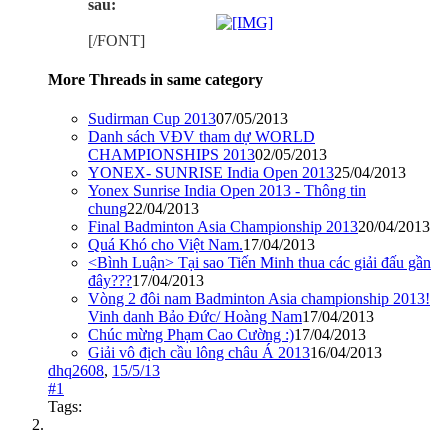
sau:
[/FONT]
More Threads in same category
Sudirman Cup 2013
07/05/2013
Danh sách VĐV tham dự WORLD
CHAMPIONSHIPS 2013
02/05/2013
YONEX- SUNRISE India Open 2013
25/04/2013
Yonex Sunrise India Open 2013 - Thông tin
chung
22/04/2013
Final Badminton Asia Championship 2013
20/04/2013
Quá Khó cho Việt Nam.
17/04/2013
<Bình Luận> Tại sao Tiến Minh thua các giải đấu gần
đây???
17/04/2013
Vòng 2 đôi nam Badminton Asia championship 2013!
Vinh danh Bảo Đức/ Hoàng Nam
17/04/2013
Chúc mừng Phạm Cao Cường :)
17/04/2013
Giải vô địch cầu lông châu Á 2013
16/04/2013
dhq2608
,
15/5/13
#1
Tags: