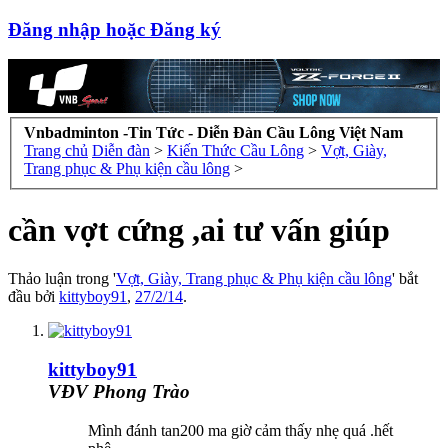
Đăng nhập hoặc Đăng ký
Vnbadminton -Tin Tức - Diễn Đàn Cầu Lông Việt Nam
Trang chủ
Diễn đàn
>
Kiến Thức Cầu Lông
>
Vợt, Giày,
Trang phục & Phụ kiện cầu lông
>
cần vợt cứng ,ai tư vấn giúp
Thảo luận trong '
Vợt, Giày, Trang phục & Phụ kiện cầu lông
' bắt
đầu bởi
kittyboy91
,
27/2/14
.
kittyboy91
VĐV Phong Trào
Mình đánh tan200 ma giờ cảm thấy nhẹ quá .hết