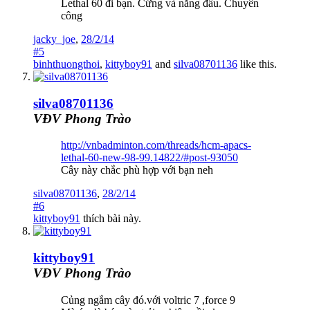
Lethal 60 đi bạn. Cứng và năng đầu. Chuyên
công
jacky_joe
,
28/2/14
#5
binhthuongthoi
,
kittyboy91
and
silva08701136
like this.
silva08701136
VĐV Phong Trào
http://vnbadminton.com/threads/hcm-apacs-
lethal-60-new-98-99.14822/#post-93050
Cây này chắc phù hợp với bạn neh
silva08701136
,
28/2/14
#6
kittyboy91
thích bài này.
kittyboy91
VĐV Phong Trào
Củng ngắm cây đó.với voltric 7 ,force 9