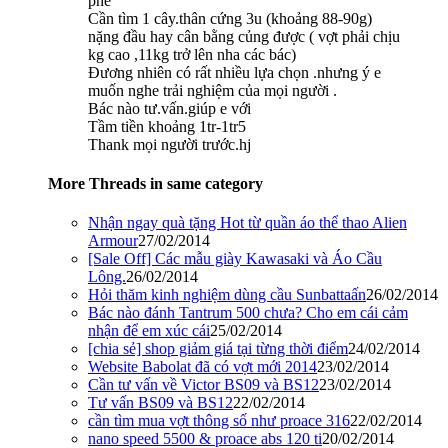
phê
Cần tìm 1 cây.thân cứng 3u (khoảng 88-90g)
nặng đầu hay cân bằng củng được ( vợt phải chịu
kg cao ,11kg trở lên nha các bác)
Đương nhiên có rất nhiều lựa chọn .nhưng ý e
muốn nghe trải nghiệm của mọi người .
Bác nào tư.vấn.giúp e với
Tầm tiền khoảng 1tr-1tr5
Thank mọi người trước.hj
More Threads in same category
Nhận ngay quà tặng Hot từ quần áo thể thao Alien
Armour
27/02/2014
[Sale Off] Các mẫu giày Kawasaki và Áo Cầu
Lông.
26/02/2014
Hỏi thăm kinh nghiệm dùng cầu Sunbattaấn
26/02/2014
Bác nào đánh Tantrum 500 chưa? Cho em cái cảm
nhận để em xúc cái
25/02/2014
[chia sẻ] shop giảm giá tại từng thời điểm
24/02/2014
Website Babolat đã có vợt mới 2014
23/02/2014
Cần tư vấn về Victor BS09 và BS12
23/02/2014
Tư vấn BS09 và BS12
22/02/2014
cần tìm mua vợt thông số như proace 316
22/02/2014
nano speed 5500 & proace abs 120 ti
20/02/2014