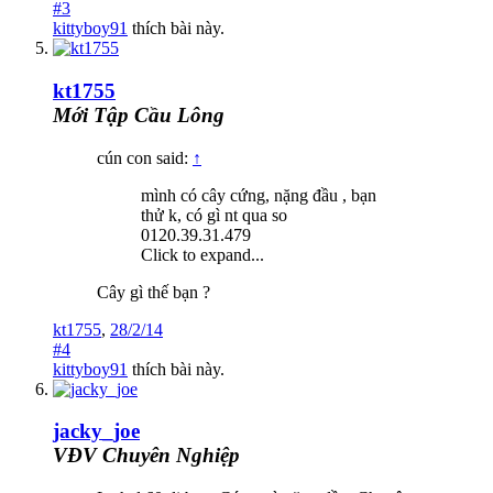
#3
kittyboy91
thích bài này.
kt1755
Mới Tập Cầu Lông
cún con said:
↑
mình có cây cứng, nặng đầu , bạn
thử k, có gì nt qua so
0120.39.31.479
Click to expand...
Cây gì thế bạn ?
kt1755
,
28/2/14
#4
kittyboy91
thích bài này.
jacky_joe
VĐV Chuyên Nghiệp