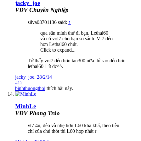
jacky_joe
VĐV Chuyên Nghiệp
silva08701136 said:
↑
qua sân mình thử đi bạn. Lethal60
và có vol7 cho bạn so sánh. Vt7 dẻo
hơn Lethal60 chút.
Click to expand...
Tớ thấy vol7 dẻo hơn tan300 nữa thì sao dẻo hơn
lethal60 1 ít đc^^.
jacky_joe
,
28/2/14
#12
binhthuongthoi
thích bài này.
MinhLe
VĐV Phong Trào
vt7 4u, dẻo và nhẹ hơn L60 kha khá, theo tiêu
chí của chủ thớt thì L60 hợp nhất r