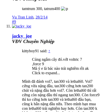
tamtrum 300, tatrum400
Vu Tran Linh
,
28/2/14
#9
jacky_joe
VĐV Chuyên Nghiệp
kittyboy91 said:
↑
Củng ngắm cây đó.với voltric 7
,force 9
Mà ý e là bác nào trải nghiêm rồi ak
Click to expand...
Mình đã đánh vol7, tan300 và lethal60. Vol7
cứng vừa nặng đầu, tan300 cứng hơn tan200
chút và nặng đầu hơn vol7. Còn lethal60 thì rất
cứng còn nặng đầu thì ngang tan300. Còn force9
thì ko cứng hơn tan300 và lethal60 đâu bạn,
cũng k hẵn nặng đầu nữa. Theo mình bạn mua
con lethal60 trải nghiệm hay hơn. Còn tan300 k