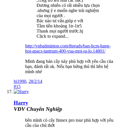
,11kg trở lên nha các bác)
Đương nhiên có rất nhiều lựa chọn
.nhưng ý e muốn nghe trải nghiệm
của mọi người .
Bác nào tư.vấn.giúp e với
Tầm tiền khoảng 1tr-1tr5
Thank mọi người trước.hj
Click to expand...
http://vnbadminton.com/threads/ban-hcm-hang-
hot-apacs-tantrum-400-vua-moi-ra-lo.14801/
Mình đang bán cây này phù hợp với yêu cầu của
bạn, đánh rất ok. Nếu bạn hứng thú thì liên hệ
mình nhé
bi1990
,
28/2/14
#15
Harry
VĐV Chuyên Nghiệp
bên mình có cây finnex pro tour phù hợp với yêu
cầu của chủ thớt