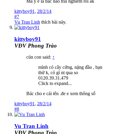
Mà ý e là bác nào trải nghiêm rồi ak
kittyboy91
,
28/2/14
#7
Vu Tran Linh
thích bài này.
kittyboy91
VĐV Phong Trào
cún con said:
↑
mình có cây cứng, nặng đầu , bạn
thử k, có gì nt qua so
0120.39.31.479
Click to expand...
Bác cho e cái tên .đe e xem thông số
kittyboy91
,
28/2/14
#8
Vu Tran Linh
VĐV Phong Trào