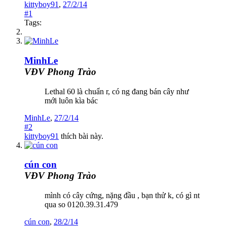
kittyboy91
,
27/2/14
#1
Tags:
MinhLe
VĐV Phong Trào
Lethal 60 là chuẩn r, có ng đang bán cây như
mới luôn kìa bác
MinhLe
,
27/2/14
#2
kittyboy91
thích bài này.
cún con
VĐV Phong Trào
mình có cây cứng, nặng đầu , bạn thử k, có gì nt
qua so 0120.39.31.479
cún con
,
28/2/14