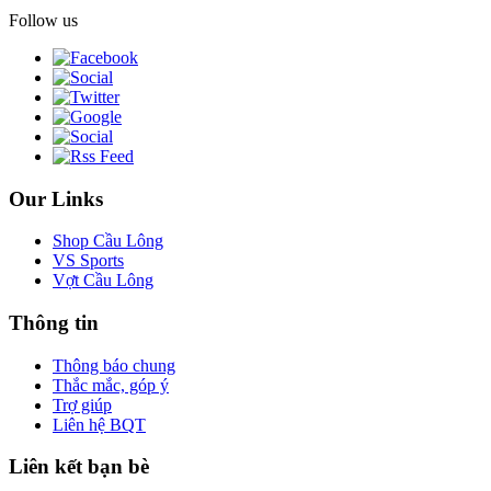
Follow us
Our Links
Shop Cầu Lông
VS Sports
Vợt Cầu Lông
Thông tin
Thông báo chung
Thắc mắc, góp ý
Trợ giúp
Liên hệ BQT
Liên kết bạn bè