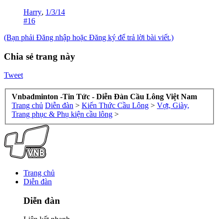
Harry
,
1/3/14
#16
(Bạn phải Đăng nhập hoặc Đăng ký để trả lời bài viết.)
Chia sẻ trang này
Tweet
Vnbadminton -Tin Tức - Diễn Đàn Cầu Lông Việt Nam
Trang chủ
Diễn đàn
>
Kiến Thức Cầu Lông
>
Vợt, Giày,
Trang phục & Phụ kiện cầu lông
>
Trang chủ
Diễn đàn
Diễn đàn