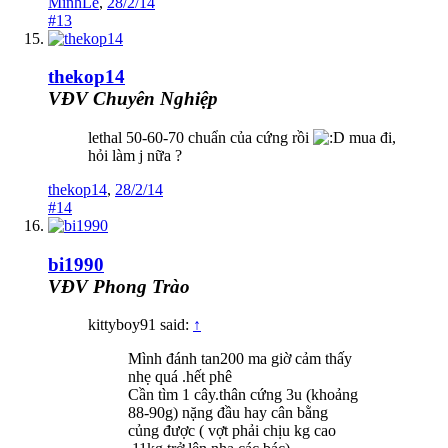
MinhLe
,
28/2/14
#13
thekop14
VĐV Chuyên Nghiệp
lethal 50-60-70 chuẩn của cứng rồi
mua đi,
hỏi làm j nữa ?
thekop14
,
28/2/14
#14
bi1990
VĐV Phong Trào
kittyboy91 said:
↑
Mình đánh tan200 ma giờ cảm thấy
nhẹ quá .hết phê
Cần tìm 1 cây.thân cứng 3u (khoảng
88-90g) nặng đầu hay cân bằng
củng được ( vợt phải chịu kg cao