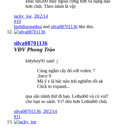
khác tan200 mấy ngoài cứng hơn và nặng đầu
hơn chút. Theo mình là vậy
jacky_joe
,
28/2/14
#10
binhthuongthoi
and
silva08701136
like this.
silva08701136
VĐV Phong Trào
kittyboy91 said:
↑
Củng ngắm cây đó.với voltric 7
,force 9
Mà ý e là bác nào trải nghiêm rồi ak
Click to expand...
qua sân mình thử đi bạn. Lethal60 và có vol7
cho bạn so sánh. Vt7 dẻo hơn Lethal60 chút.
silva08701136
,
28/2/14
#11