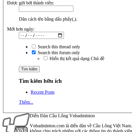
Được gửi bởi thành viên:
Dãn cách tên bằng dấu phẩy(,).
Mới hơn ngày:
Search this thread only
Search this forum only
Hiển thị kết quả dạng Chủ đề
Tìm kiếm hữu ích
Recent Posts
Thêm...
Diễn Đàn Cầu Lông Vnbadminton
Vnbadminton.com là diễn đàn về Cầu Lông Việt Nam. Vn
không chịu trách nhiệm với các thông tin do thành viê