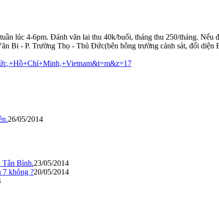
ần lúc 4-6pm. Đánh vãn lai thu 40k/buổi, tháng thu 250/tháng. Nếu đ
n Bi - P. Trường Thọ - Thủ Đức(bên hông trường cảnh sát, đối diện 
ủ+Đức,+Hồ+Chí+Minh,+Vietnam&t=m&z=17
ên.
26/05/2014
 Tân Bình.
23/05/2014
u 7 không ?
20/05/2014
4