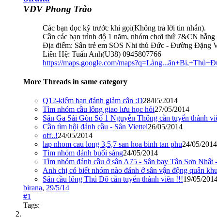
VĐV Phong Trào
Các bạn đọc kỹ trước khi gọi(Không trả lời tin nhắn).
Cần các bạn trình độ 1 năm, nhóm chơi thứ 7&CN hằng tu
Địa điểm: Sân trẻ em SOS Nhi thủ Đức - Đường Đặng Vă
Liên Hệ: Tuấn Anh(U38) 0945807766
https://maps.google.com/maps?q=Làng...ăn+Bi,+Th
More Threads in same category
Q12-kiếm bạn đánh giảm cân :D
28/05/2014
Tìm nhóm cầu lông giao lưu học hỏi
27/05/2014
Sân Ga Sài Gòn Số 1 Nguyễn Thông cần tuyển thành vi
Cần tìm hội đánh cầu - Sân Viettel
26/05/2014
off..!
24/05/2014
lap nhom cau long 3,5,7 san hoa binh tan phu
24/05/2014
Tìm nhóm đánh buổi sáng
24/05/2014
Tìm nhóm đánh cầu ở sân A75 - Sân bay Tân Sơn Nhất -
Anh chị có biết nhóm nào đánh ở sân vận động quân kh
Sân cầu lông Thủ Đô cần tuyển thành viên !!!
19/05/201
birana
,
29/5/14
#1
Tags: