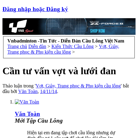
Đăng nhập hoặc Đăng ký
Vnbadminton -Tin Tức - Diễn Đàn Cầu Lông Việt Nam
Trang chủ
Diễn đàn
>
Kiến Thức Cầu Lông
>
Vợt, Giày,
Trang phục & Phụ kiện cầu lông
>
Cần tư vấn vợt và lưới đan
Thảo luận trong '
Vợt, Giày, Trang phục & Phụ kiện cầu lông
' bắt
đầu bởi
Văn Toàn
,
14/11/14
.
Văn Toàn
Mới Tập Cầu Lông
Hiện tại em đang tập chơi cầu lông nhưng dự