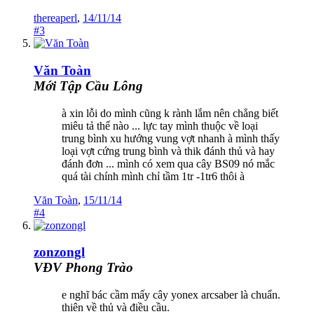
thereaperl
,
14/11/14
#3
Văn Toàn
Mới Tập Cầu Lông
à xin lỗi do mình cũng k rành lắm nên chẳng biết
miêu tả thế nào ... lực tay mình thuộc về loại
trung bình xu hướng vung vợt nhanh à mình thấy
loại vợt cứng trung bình và thik đánh thủ và hay
đánh đơn ... mình có xem qua cây BS09 nó mắc
quá tài chính mình chỉ tầm 1tr -1tr6 thôi à
Văn Toàn
,
15/11/14
#4
zonzongl
VĐV Phong Trào
e nghĩ bác cầm mấy cây yonex arcsaber là chuẩn.
thiên về thủ và điều cầu.