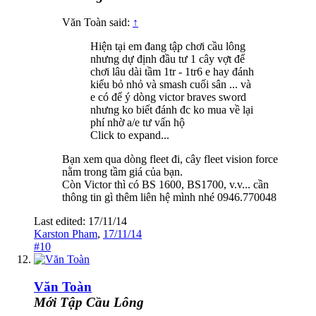
Văn Toàn said:
↑
Hiện tại em đang tập chơi cầu lông
nhưng dự định đầu tư 1 cây vợt để
chơi lâu dài tầm 1tr - 1tr6 e hay đánh
kiểu bỏ nhỏ và smash cuối sân ... và
e có để ý dòng victor braves sword
nhưng ko biết đánh đc ko mua về lại
phí nhờ a/e tư vấn hộ
Click to expand...
Bạn xem qua dòng fleet đi, cây fleet vision force
nằm trong tầm giá của bạn.
Còn Victor thì có BS 1600, BS1700, v.v... cần
thông tin gì thêm liên hệ mình nhé 0946.770048
Last edited:
17/11/14
Karston Pham
,
17/11/14
#10
Văn Toàn
Mới Tập Cầu Lông