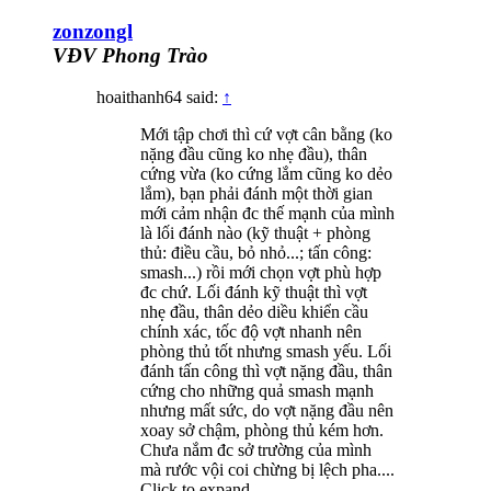
zonzongl
VĐV Phong Trào
hoaithanh64 said:
↑
Mới tập chơi thì cứ vợt cân bằng (ko
nặng đầu cũng ko nhẹ đầu), thân
cứng vừa (ko cứng lắm cũng ko dẻo
lắm), bạn phải đánh một thời gian
mới cảm nhận đc thế mạnh của mình
là lối đánh nào (kỹ thuật + phòng
thủ: điều cầu, bỏ nhỏ...; tấn công:
smash...) rồi mới chọn vợt phù hợp
đc chứ. Lối đánh kỹ thuật thì vợt
nhẹ đầu, thân dẻo diều khiển cầu
chính xác, tốc độ vợt nhanh nên
phòng thủ tốt nhưng smash yếu. Lối
đánh tấn công thì vợt nặng đầu, thân
cứng cho những quả smash mạnh
nhưng mất sức, do vợt nặng đầu nên
xoay sở chậm, phòng thủ kém hơn.
Chưa nắm đc sở trường của mình
mà rước vội coi chừng bị lệch pha....
Click to expand...