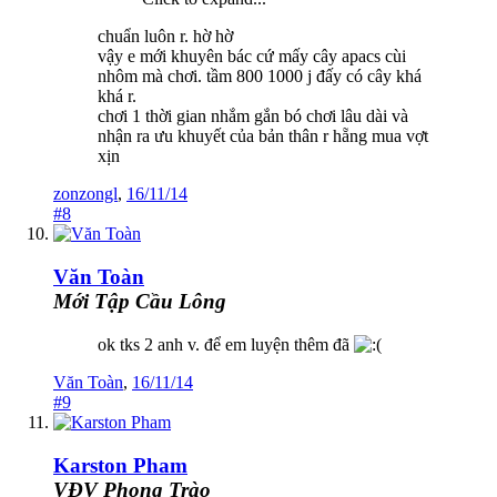
chuẩn luôn r. hờ hờ
vậy e mới khuyên bác cứ mấy cây apacs cùi
nhôm mà chơi. tầm 800 1000 j đấy có cây khá
khá r.
chơi 1 thời gian nhắm gắn bó chơi lâu dài và
nhận ra ưu khuyết của bản thân r hẵng mua vợt
xịn
zonzongl
,
16/11/14
#8
Văn Toàn
Mới Tập Cầu Lông
ok tks 2 anh v. để em luyện thêm đã
Văn Toàn
,
16/11/14
#9
Karston Pham
VĐV Phong Trào