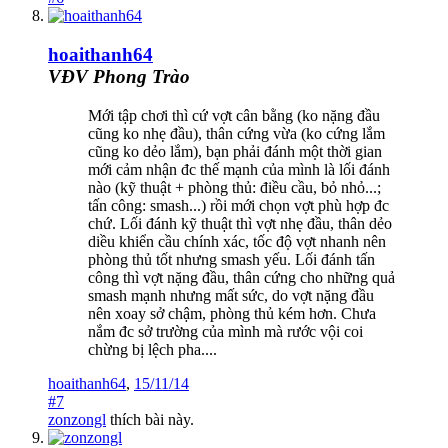
hoaithanh64
VĐV Phong Trào
Mới tập chơi thì cứ vợt cân bằng (ko nặng đầu
cũng ko nhẹ đầu), thân cứng vừa (ko cứng lắm
cũng ko dẻo lắm), bạn phải đánh một thời gian
mới cảm nhận đc thế mạnh của mình là lối đánh
nào (kỹ thuật + phòng thủ: điều cầu, bỏ nhỏ...;
tấn công: smash...) rồi mới chọn vợt phù hợp đc
chứ. Lối đánh kỹ thuật thì vợt nhẹ đầu, thân dẻo
diều khiển cầu chính xác, tốc độ vợt nhanh nên
phòng thủ tốt nhưng smash yếu. Lối đánh tấn
công thì vợt nặng đầu, thân cứng cho những quả
smash mạnh nhưng mất sức, do vợt nặng đầu
nên xoay sở chậm, phòng thủ kém hơn. Chưa
nắm đc sở trường của mình mà rước vội coi
chừng bị lệch pha....
hoaithanh64
,
15/11/14
#7
zonzongl
thích bài này.