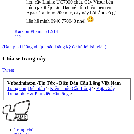
hơn cây Lining UC7000 chút. Cây Victor bên
mình giá thấp hơn. Bạn nên tìm hiểu thêm em
Apacs Tantrum 200 nhé, cây này hót lắm. có gì
liên hệ mình 0946.770048 nhé!
Karston Pham
,
1/12/14
#12
(Bạn phải Đăng nhập hoặc Đăng ký để trả lời bài viết.)
Chia sẻ trang này
Tweet
Vnbadminton -Tin Tức - Diễn Đàn Cầu Lông Việt Nam
Trang chủ
Diễn đàn
>
Kiến Thức Cầu Lông
>
Vợt, Giày,
Trang phục & Phụ kiện cầu lông
>
Trang chủ