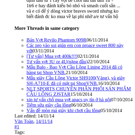
định đầu tư 1 cây vợt để chơi lâu dài tầm 1tr -
1tr6 e hay đánh kiểu bỏ nhỏ và smash cuối sân ...
và e có để ý dòng victor braves sword nhưng ko
biết đánh đc ko mua về lại phí nhờ a/e tư vấn hộ
More Threads in same category
Bán Vợt Revilo Phantom 909R
06/11/2014
Các pro vào soi giúp em con proace sweet 800 này
với
03/11/2014
[Tư vấn] Mua vợt 400k!!!!
02/11/2014
Tư vấn vợt 3U or 4U(nặng đầu)
22/10/2014
Mẫu Balo - Bao Vợt Cầu Lông Lining 2014 đã có
hàng tại Shop VNB.
21/10/2014
Mẫu giày Cầu Lông Victor SH9100(Vàng), và giày
SH-A710-E đã có mặt tại ShopVNB.
16/10/2014
NLT SPORTS CHUYÊN PHÂN PHỐI SẢN PHẨM
CẦU LÔNG ZJSTAR
15/10/2014
xin tư vấn chỗ mua vợt apacs uy tín ở hà nội
07/10/2014
Tiệm sửa giày cầu lông
06/10/2014
Vấn đề mòn má giày khi chơi cầu lông
05/10/2014
Last edited:
14/11/14
Văn Toàn
,
14/11/14
#1
Tags: