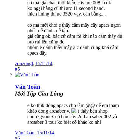
cơ mà giá chát. thôi kiếm cây arc 008 là ok
ko ngại hàng cũ thì arc 11 second hand.
thích lining thì uc 3520 vậy. cân bằng....
cơ mà mới chơi e thấy cầm mấy cây apacs ngon
phết. dễ đánh. dễ tập.
giá cũng ok. bác cứ cầm tới khi nào cảm thấy đủ
pro rùi lên cũng đc
nhóm e đánh thấy mấy a c đánh cũng khá cầm
apacs đầy.
zonzongl
,
15/11/14
#5
Văn Toàn
Mới Tập Cầu Lông
e ko thik dòng apacs cho lắm @@ để em tham
khảo dòng arcsaber v.
thấy bên shop
cuon7gyonex có bán cây 2nd arcsaber 002 và
arcsaber 3 tour ko biết có khác ko nhỉ
Văn Toàn
,
15/11/14
#6