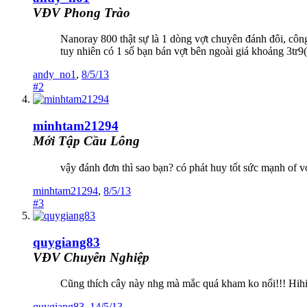
VĐV Phong Trào
Nanoray 800 thật sự là 1 dòng vợt chuyên đánh đôi, công 
tuy nhiên có 1 số bạn bán vợt bên ngoài giá khoảng 3tr9
andy_no1
,
8/5/13
#2
minhtam21294
Mới Tập Cầu Lông
vậy đánh đơn thì sao bạn? có phát huy tốt sức mạnh of v
minhtam21294
,
8/5/13
#3
quygiang83
VĐV Chuyên Nghiệp
Cũng thích cây này nhg mà mắc quá kham ko nổi!!! Hihih
quygiang83
,
14/5/13