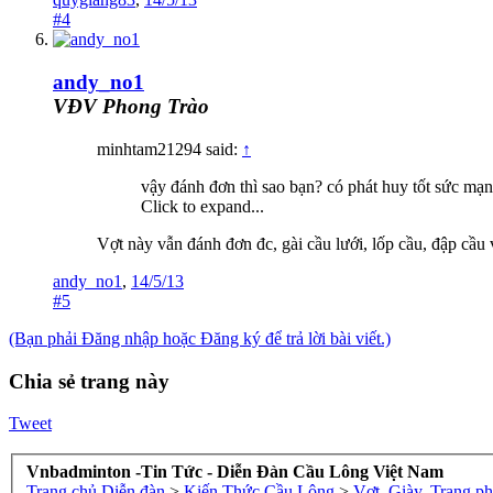
#4
andy_no1
VĐV Phong Trào
minhtam21294 said:
↑
vậy đánh đơn thì sao bạn? có phát huy tốt sức mạn
Click to expand...
Vợt này vẫn đánh đơn đc, gài cầu lưới, lốp cầu, đập cầu 
andy_no1
,
14/5/13
#5
(Bạn phải Đăng nhập hoặc Đăng ký để trả lời bài viết.)
Chia sẻ trang này
Tweet
Vnbadminton -Tin Tức - Diễn Đàn Cầu Lông Việt Nam
Trang chủ
Diễn đàn
>
Kiến Thức Cầu Lông
>
Vợt, Giày, Trang p