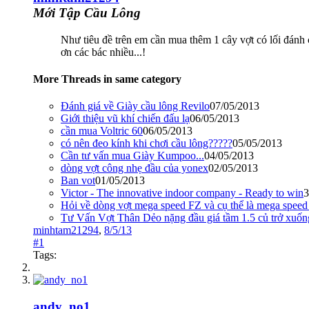
Mới Tập Cầu Lông
Như tiêu đề trên em cần mua thêm 1 cây vợt có lối đán
ơn các bác nhiều...!
More Threads in same category
Đánh giá về Giày cầu lông Revilo
07/05/2013
Giới thiệu vũ khí chiến đấu lạ
06/05/2013
cần mua Voltric 60
06/05/2013
có nên đeo kính khi chơi cầu lông?????
05/05/2013
Cần tư vấn mua Giày Kumpoo...
04/05/2013
dòng vợt công nhẹ đầu của yonex
02/05/2013
Ban vot
01/05/2013
Victor - The innovative indoor company - Ready to win
3
Hỏi về dòng vợt mega speed FZ và cụ thể là mega speed
Tư Vấn Vợt Thân Dẻo nặng đầu giá tầm 1.5 củ trở xuốn
minhtam21294
,
8/5/13
#1
Tags:
andy_no1