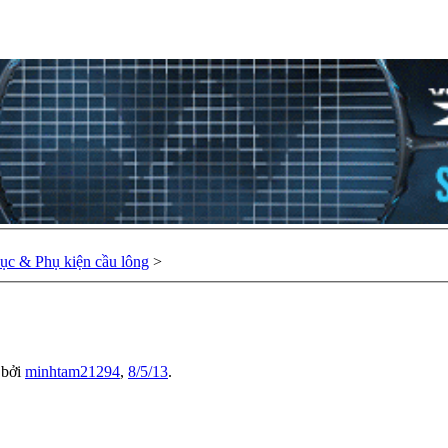
hục & Phụ kiện cầu lông
>
u bởi
minhtam21294
,
8/5/13
.