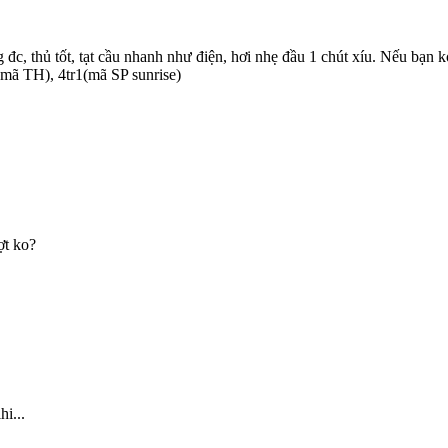
đc, thủ tốt, tạt cầu nhanh như điện, hơi nhẹ đầu 1 chút xíu. Nếu bạn ko
(mã TH), 4tr1(mã SP sunrise)
ợt ko?
i...