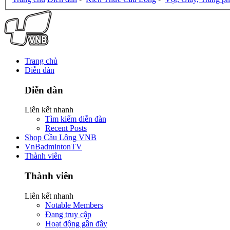
Trang chủ
Diễn đàn
Diễn đàn
Liên kết nhanh
Tìm kiếm diễn đàn
Recent Posts
Shop Cầu Lông VNB
VnBadmintonTV
Thành viên
Thành viên
Liên kết nhanh
Notable Members
Đang truy cập
Hoạt động gần đây