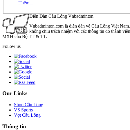
Thêm...
Diễn Đàn Cầu Lông Vnbadminton
Vnbadminton.com là diễn đàn về Cầu Lông Việt Nam. Vn
không chịu trách nhiệm với các thông tin do thành viê
MXH của Bộ TT & TT.
Follow us
Our Links
Shop Cầu Lông
VS Sports
Vợt Cầu Lông
Thông tin