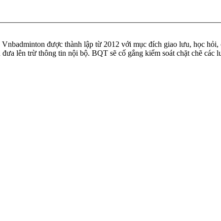
badminton được thành lập từ 2012 với mục đích giao lưu, học hỏi, ch
n đưa lên trừ thông tin nội bộ. BQT sẽ cố gắng kiểm soát chặt chẽ các