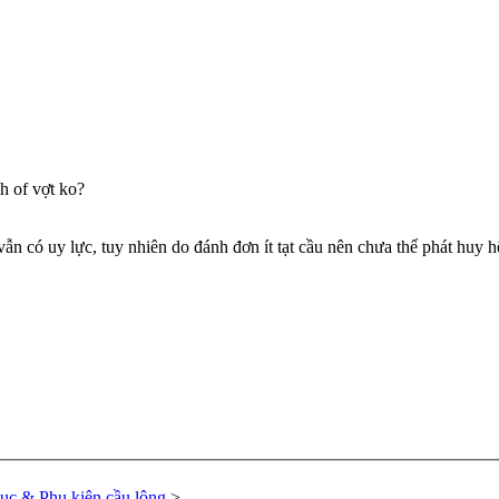
h of vợt ko?
vẫn có uy lực, tuy nhiên do đánh đơn ít tạt cầu nên chưa thể phát huy 
hục & Phụ kiện cầu lông
>