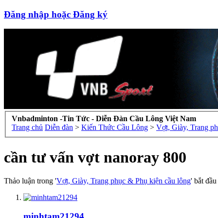
Đăng nhập hoặc Đăng ký
Vnbadminton -Tin Tức - Diễn Đàn Cầu Lông Việt Nam
Trang chủ
Diễn đàn
>
Kiến Thức Cầu Lông
>
Vợt, Giày, Trang p
cần tư vấn vợt nanoray 800
Thảo luận trong '
Vợt, Giày, Trang phục & Phụ kiện cầu lông
' bắt đầ
minhtam21294