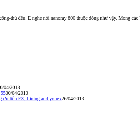
h công-thủ đều. E nghe nói nanoray 800 thuộc dòng như vậy. Mong các
0/04/2013
 55
30/04/2013
g ưu tiên FZ, Lining and yonex
26/04/2013