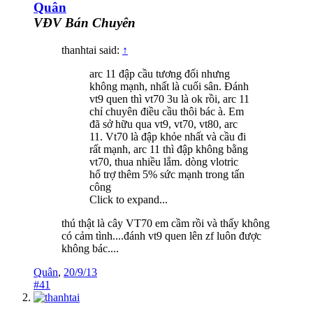
Quân
VĐV Bán Chuyên
thanhtai said:
↑
arc 11 đập cầu tương đối nhưng
không mạnh, nhất là cuối sân. Đánh
vt9 quen thì vt70 3u là ok rồi, arc 11
chỉ chuyên điều cầu thôi bác à. Em
đã sở hữu qua vt9, vt70, vt80, arc
11. Vt70 là đập khỏe nhất và cầu đi
rất mạnh, arc 11 thì đập không bằng
vt70, thua nhiều lắm. dòng vlotric
hổ trợ thêm 5% sức mạnh trong tấn
công
Click to expand...
thú thật là cây VT70 em cầm rồi và thấy không
có cảm tình....đánh vt9 quen lên zf luôn được
không bác....
Quân
,
20/9/13
#41