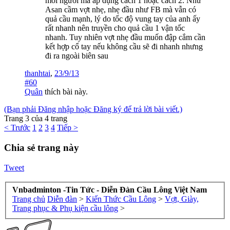
mỗi người mà áp dụng cách 1 hoặc cách 2. Như
Asan cầm vợt nhẹ, nhẹ đầu như FB mà vẫn có
quả cầu mạnh, lý do tốc độ vung tay của anh ấy
rất nhanh nên truyền cho quả cầu 1 vận tốc
nhanh. Tuy nhiên vợt nhẹ đầu muốn đập cắm cần
kết hợp cổ tay nếu không cầu sẽ đi nhanh nhưng
đi ra ngoài biên sau
thanhtai
,
23/9/13
#60
Quân
thích bài này.
(Bạn phải Đăng nhập hoặc Đăng ký để trả lời bài viết.)
Trang 3 của 4 trang
< Trước
1
2
3
4
Tiếp >
Chia sẻ trang này
Tweet
Vnbadminton -Tin Tức - Diễn Đàn Cầu Lông Việt Nam
Trang chủ
Diễn đàn
>
Kiến Thức Cầu Lông
>
Vợt, Giày,
Trang phục & Phụ kiện cầu lông
>