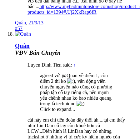
vt3 đều dài bằng nhau cả....cai hình đó ở đây nè
bác....
http://www.mybadmintonstore.com/shop/product_i
products_id=1394#.Uj2XkRap6fR
Quân
,
21/9/13
#57
Quân
VĐV Bán Chuyên
Luyen Dinh Tien said:
↑
agreed với @Quan về điểm 1, còn
điểm 2 thì ko
, vận động viên
chuyên nguyện nào cũng có phương
pháp tập cổ tay riêng cả, nên mạnh
yếu chênh nhau ko bao nhiêu quang
trọng là technique
Click to expand...
cái này em chỉ tiên đoán dậy thôi àh....tại em thấy
như Lin Dan cổ tay còn khoẻ hơn cả
LCW...Điển hình là LinDan hay có những
trickshot ở những vị trí cực kỳ hiểm nghèo còn