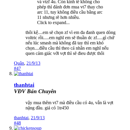
và vtzf 4u. Còn kinh tế không cho
phép thì đánh đơn mua vt7 thay cho
arc 11, tuy không điều cầu bằng arc
11 nhưng rẽ hơn nhiều.
Click to expand...
thôi kệ....em sẽ chọn zf vì em đa đanh quen dòng
voltric rồi.....em nghĩ em sẽ thuần dc zf.....gì chứ
nếu lúc smash mà không đã tay thì em khó
chọn....điều cầu thì theo cá nhân em nghĩ nếu
quen cảm giác với vợt thì sẽ đieu được thôi
Quân
,
21/9/13
#47
thanhtai
VĐV Bán Chuyên
vậy mua thêm vt7 mà điều cầu có 4u, vẫn là vợt
nặng đầu. giá có 1tr450
thanhtai
,
21/9/13
#48