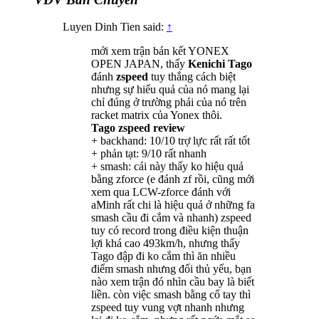
Luyen Dinh Tien said:
↑
mới xem trận bán kết YONEX
OPEN JAPAN, thấy
Kenichi Tago
đánh
zspeed
tuy thắng cách biệt
nhưng sự hiểu quả của nó mang lại
chỉ đúng ở trường phái của nó trên
racket matrix của Yonex thôi.
Tago zspeed review
+ backhand: 10/10 trợ lực rất rất tốt
+ phản tạt: 9/10 rất nhanh
+ smash: cái này thấy ko hiệu quả
bằng zforce (e đánh zf rồi, cũng mới
xem qua LCW-zforce đánh với
aMinh rất chi là hiệu quả ở những fa
smash cầu đi cắm và nhanh) zspeed
tuy có record trong điều kiện thuận
lợi khá cao 493km/h, nhưng thấy
Tago đập đi ko cắm thì ăn nhiều
điểm smash nhưng đối thủ yếu, bạn
nào xem trận đó nhìn cầu bay là biết
liền. còn việc smash bằng cổ tay thì
zspeed tuy vung vợt nhanh nhưng