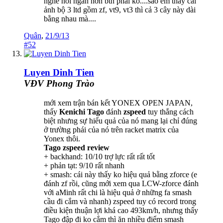
nghe nói ngắn hơn bth phải ko....sao em thấy cái
ảnh bộ 3 ltd gồm zf, vt9, vt3 thì cả 3 cây này dài
bằng nhau mà....
Quân
,
21/9/13
#52
Luyen Dinh Tien
VĐV Phong Trào
mới xem trận bán kết YONEX OPEN JAPAN,
thấy
Kenichi Tago
đánh
zspeed
tuy thắng cách
biệt nhưng sự hiểu quả của nó mang lại chỉ đúng
ở trường phái của nó trên racket matrix của
Yonex thôi.
Tago zspeed review
+ backhand: 10/10 trợ lực rất rất tốt
+ phản tạt: 9/10 rất nhanh
+ smash: cái này thấy ko hiệu quả bằng zforce (e
đánh zf rồi, cũng mới xem qua LCW-zforce đánh
với aMinh rất chi là hiệu quả ở những fa smash
cầu đi cắm và nhanh) zspeed tuy có record trong
điều kiện thuận lợi khá cao 493km/h, nhưng thấy
Tago đập đi ko cắm thì ăn nhiều điểm smash