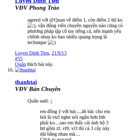
Luyen Dinh Tien
VĐV Phong Trào
agreed với @Quan về điểm 1, còn điểm 2 thì ko
, vận động viên chuyên nguyện nào cũng có
phương pháp tập cổ tay riêng cả, nên mạnh yếu
chênh nhau ko bao nhiêu quang trọng là
technique
Luyen Dinh Tien
,
21/9/13
#55
Quân
thích bài này.
thanhtai
VĐV Bán Chuyên
Quân said:
↑
em đồng ý với bác....àh bác cho em
hỏi là vtzf nghe nói ngắn hơn bth
phải ko....sao em thấy cái ảnh bộ 3
ltd gồm zf, vt9, vt3 thì cả 3 cây này
dài bằng nhau mà....
Click to expand...