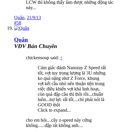
LCW thì không thấy làm được những động tác
này...
Quân
,
21/9/13
#58
Quân
VĐV Bán Chuyên
chickensoup said:
↑
Cảm giác đánh Nanoray Z Speed rất
tốt, vợt tuy trọng lượng là 3U nhứng
ko quá nặng như Z Force, khung
vợt kết cầu nhỏ nên thuận tiện trong
việc điều khiển vợt khá linh hoạt,
còn quả đập cầu thì thôi rồi...chuẩn
luôn...trợ lực rất tốt....chỉ phải nói là
GOOD thôi
Click to expand...
cho em hỏi....cây z-speed này cứng
không......đập rát không anh....