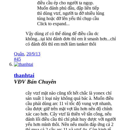
điều cầu ép cho người ta ngọp.
Muốn đánh phủ đầu, đập liên tiếp
thì dùng vtzf, người ta đỡ nhiều lúng
túng hoặc đỡ lên yếu thì chụp cầu
Click to expand...
Vậy dùng zf có thể dùng để điều cầu dc
không...tại khi đánh đơn thì em ít smash hơn...chỉ
có đánh đôi thì em mới làm tanker thôi
Quân
,
20/9/13
#45
thanhtai
VĐV Bán Chuyên
cây vtzf mặt nào cũng tốt hết chắc là yonex chỉ
sản xuất 1 loại này không quá bác à. Muốn điều
cầu phải dùng arc 11 vì tốc độ vung vợt nhanh,
cầu được giữ trên mặt vợt lâu hơn nên độ chính
xác cao hơn. Cây vtzf là thiên về tấn công, nếu
đánh lối điều cầu thì chỉ phát huy được với người
yếu hơn mình thôi. Nên nếu muốn đáp ứng cả 2
thì mua cả 2 cây arc 11 và vtzf 4u. Còn kinh tế