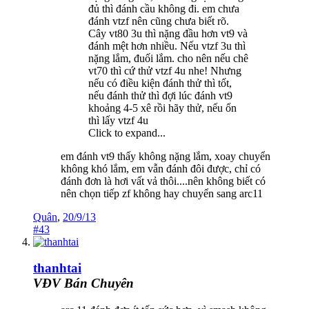
đủ thì đánh cầu không đi. em chưa
đánh vtzf nên cũng chưa biết rõ.
Cây vt80 3u thì nặng đầu hơn vt9 và
đánh mệt hơn nhiều. Nếu vtzf 3u thì
nặng lắm, đuối lắm. cho nên nếu chê
vt70 thì cứ thử vtzf 4u nhe! Nhưng
nếu có điều kiện đánh thử thì tốt,
nếu đánh thử thì đợi lúc đánh vt9
khoảng 4-5 xê rồi hãy thử, nếu ổn
thì lấy vtzf 4u
Click to expand...
em đánh vt9 thấy không nặng lắm, xoay chuyển
không khó lắm, em vẫn đánh đôi được, chỉ có
đánh đơn là hơi vất vả thôi....nên không biết có
nên chọn tiếp zf không hay chuyển sang arc11
Quân
,
20/9/13
#43
thanhtai
VĐV Bán Chuyên