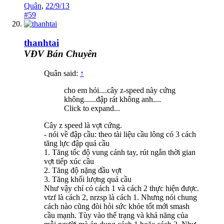
Quân
,
22/9/13
#59
thanhtai
VĐV Bán Chuyên
Quân said:
↑
cho em hỏi....cây z-speed này cứng
không......đập rát không anh....
Click to expand...
Cây z speed là vợt cứng.
- nói về đập cầu: theo tài liệu cầu lông có 3 cách
tăng lực đập quả cầu
1. Tăng tốc độ vung cánh tay, rút ngắn thời gian
vợt tiếp xúc cầu
2. Tăng độ nặng đầu vợt
3. Tăng khối lượng quả cầu
Như vậy chỉ có cách 1 và cách 2 thực hiện được.
vtzf là cách 2, nrzsp là cách 1. Nhưng nói chung
cách nào cũng đòi hỏi sức khỏe tốt mới smash
cầu mạnh. Tùy vào thể trạng và khả năng của