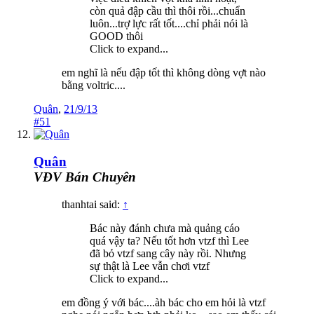
còn quả đập cầu thì thôi rồi...chuẩn
luôn...trợ lực rất tốt....chỉ phải nói là
GOOD thôi
Click to expand...
em nghĩ là nếu đập tốt thì không dòng vợt nào
bằng voltric....
Quân
,
21/9/13
#51
Quân
VĐV Bán Chuyên
thanhtai said:
↑
Bác này đánh chưa mà quảng cáo
quá vậy ta? Nếu tốt hơn vtzf thì Lee
đã bỏ vtzf sang cây này rồi. Nhưng
sự thật là Lee vẫn chơi vtzf
Click to expand...
em đồng ý với bác....àh bác cho em hỏi là vtzf