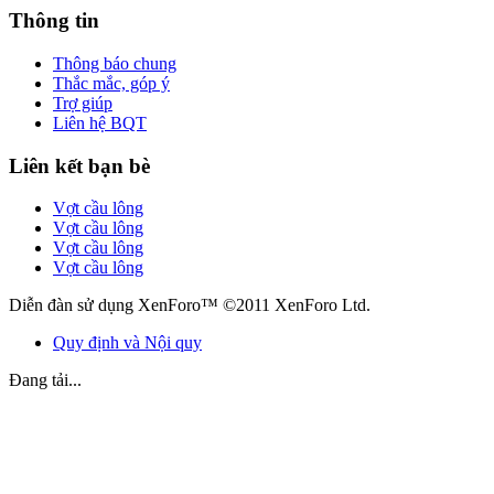
Thông tin
Thông báo chung
Thắc mắc, góp ý
Trợ giúp
Liên hệ BQT
Liên kết bạn bè
Vợt cầu lông
Vợt cầu lông
Vợt cầu lông
Vợt cầu lông
Diễn đàn sử dụng XenForo™ ©2011 XenForo Ltd.
Quy định và Nội quy
Đang tải...