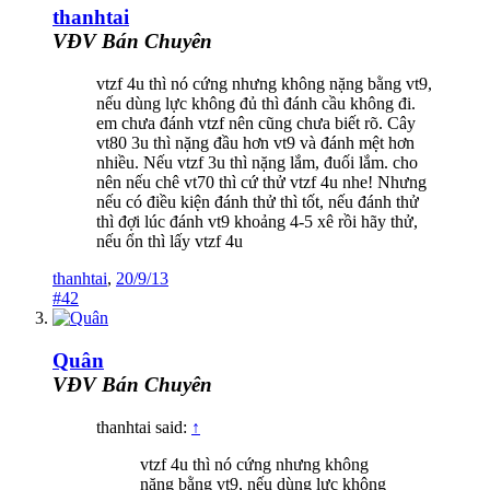
thanhtai
VĐV Bán Chuyên
vtzf 4u thì nó cứng nhưng không nặng bằng vt9,
nếu dùng lực không đủ thì đánh cầu không đi.
em chưa đánh vtzf nên cũng chưa biết rõ. Cây
vt80 3u thì nặng đầu hơn vt9 và đánh mệt hơn
nhiều. Nếu vtzf 3u thì nặng lắm, đuối lắm. cho
nên nếu chê vt70 thì cứ thử vtzf 4u nhe! Nhưng
nếu có điều kiện đánh thử thì tốt, nếu đánh thử
thì đợi lúc đánh vt9 khoảng 4-5 xê rồi hãy thử,
nếu ổn thì lấy vtzf 4u
thanhtai
,
20/9/13
#42
Quân
VĐV Bán Chuyên
thanhtai said:
↑
vtzf 4u thì nó cứng nhưng không
nặng bằng vt9, nếu dùng lực không