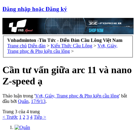
Đăng nhập hoặc Đăng ký
Vnbadminton -Tin Tức - Diễn Đàn Cầu Lông Việt Nam
Trang chủ
Diễn đàn
>
Kiến Thức Cầu Lông
>
Vợt, Giày,
Trang phục & Phụ kiện cầu lông
>
Cần tư vấn giữa arc 11 và nano
Z-speed ạ
Thảo luận trong '
Vợt, Giày, Trang phục & Phụ kiện cầu lông
' bắt
đầu bởi
Quân
,
17/9/13
.
Trang 3 của 4 trang
< Trước
1
2
3
4
Tiếp >