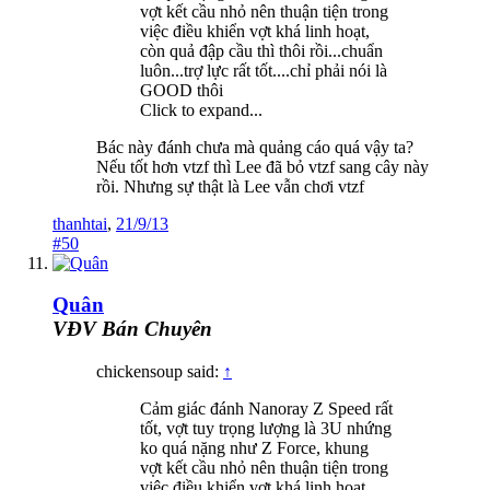
vợt kết cầu nhỏ nên thuận tiện trong
việc điều khiển vợt khá linh hoạt,
còn quả đập cầu thì thôi rồi...chuẩn
luôn...trợ lực rất tốt....chỉ phải nói là
GOOD thôi
Click to expand...
Bác này đánh chưa mà quảng cáo quá vậy ta?
Nếu tốt hơn vtzf thì Lee đã bỏ vtzf sang cây này
rồi. Nhưng sự thật là Lee vẫn chơi vtzf
thanhtai
,
21/9/13
#50
Quân
VĐV Bán Chuyên
chickensoup said:
↑
Cảm giác đánh Nanoray Z Speed rất
tốt, vợt tuy trọng lượng là 3U nhứng
ko quá nặng như Z Force, khung
vợt kết cầu nhỏ nên thuận tiện trong
việc điều khiển vợt khá linh hoạt,