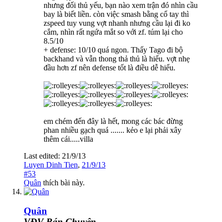
nhưng đối thủ yếu, bạn nào xem trận đó nhìn cầu
bay là biết liền. còn việc smash bằng cổ tay thì
zspeed tuy vung vợt nhanh nhưng cầu lại đi ko
cắm, nhìn rất ngứa mắt so với zf. túm lại cho
8.5/10
+ defense: 10/10 quá ngon. Thấy Tago đi bộ
backhand và vẫn thong thả thủ là hiểu. vợt nhẹ
đầu hơn zf nên defense tốt là điều dễ hiểu.
em chém đến đây là hết, mong các bác đừng
phan nhiều gạch quá ....... kẻo e lại phải xây
thêm cái.....villa
Last edited:
21/9/13
Luyen Dinh Tien
,
21/9/13
#53
Quân
thích bài này.
Quân
VĐV Bán Chuyên