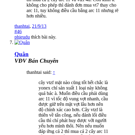
không cho phép thì đánh đơn mua vt7 thay cho
arc 11, tuy không điều cầu bằng arc 11 nhưng rẽ
hơn nhiều.
thanhtai
,
21/9/13
#46
phieudu
thích bài này.
Quân
VĐV Bán Chuyên
thanhtai said:
↑
cây vtzf mặt nào cũng tốt hết chắc là
yonex chỉ sản xuất 1 loại này không
quá bác à. Muốn điều cầu phải dùng
arc 11 vì tốc độ vung vợt nhanh, cầu
được giữ trên mặt vợt lâu hơn nên
độ chính xác cao hơn. Cây vtzf là
thiên về tấn công, nếu đánh lối điều
cầu thì chỉ phát huy được với người
yếu hơn mình thôi. Nên nếu muốn
đáp ứng cả 2 thì mua cả 2 cây arc 11