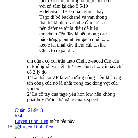
lại đi ko cắm, nhưng rất ngứa mắt so
với zf. túm lại cho 8.5/10
+ defense: 10/10 quá ngon. Thấy
Tago đi bộ backhand và vẫn thong
thả thủ là hiểu. vợt nhẹ đầu hơn zf
nên defense tốt là điều dễ hiểu.
em chém đến đây là hết, mong các
bác đừng phan nhiều gạch quá .......
kẻo e lại phải xây thêm cái.....villa
Click to expand...
em cũng có coi trận tago đánh, z-speed đập cầu
đi không rát và siết như lcw cầm zf.....cái này chỉ
có 2 lý do:
1/ Là thật sự ZF là vợt cường công, nên khả năg
tấn công của nó là nhất trong các dòng vợt của
yonex...
2/ Là cổ tay của tago yếu hơn lcw nên không
phát huy được khả năng của z-speed
Quân
,
21/9/13
#54
Luyen Dinh Tien
thích bài này.