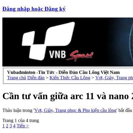
Đăng nhập hoặc Đăng ký
Vnbadminton -Tin Tức - Diễn Đàn Cầu Lông Việt Nam
Trang chủ
Diễn đàn
>
Kiến Thức Cầu Lông
>
Vợt, Giày, Trang p
Cần tư vấn giữa arc 11 và nano 
Thảo luận trong '
Vợt, Giày, Trang phục & Phụ kiện cầu lông
' bắt đầ
Trang 1 của 4 trang
1
2
3
4
Tiếp >