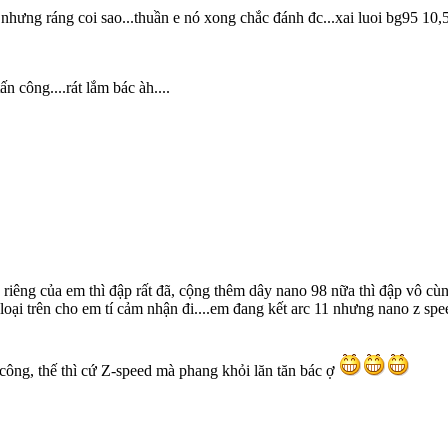
nhưng ráng coi sao...thuần e nó xong chắc đánh đc...xai luoi bg95 10,
n công....rát lắm bác àh....
 riêng của em thì đập rất đã, cộng thêm dây nano 98 nữa thì đập vô cùn
 loại trên cho em tí cảm nhận đi....em đang kết arc 11 nhưng nano z spe
công, thế thì cứ Z-speed mà phang khỏi lăn tăn bác ợ