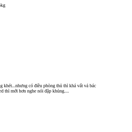
5kg
g khét...nhưng có điều phòng thủ thì khá vất vả bác
ed thì mới hơn nghe nói đập khủng....