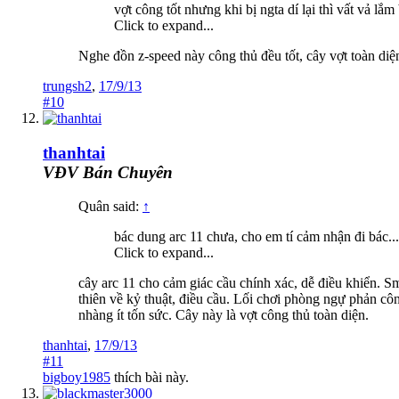
vợt công tốt nhưng khi bị ngta dí lại thì vất vả lắ
Click to expand...
Nghe đồn z-speed này công thủ đều tốt, cây vợt toàn diện
trungsh2
,
17/9/13
#10
thanhtai
VĐV Bán Chuyên
Quân said:
↑
bác dung arc 11 chưa, cho em tí cảm nhận đi bác...
Click to expand...
cây arc 11 cho cảm giác cầu chính xác, dễ điều khiển. 
thiên về kỷ thuật, điều cầu. Lối chơi phòng ngự phản cô
nhàng ít tốn sức. Cây này là vợt công thủ toàn diện.
thanhtai
,
17/9/13
#11
bigboy1985
thích bài này.