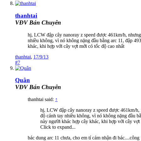
thanhtai
VĐV Bán Chuyên
hj, LCW đập cây nanoray z speed được 461km/h, nhưng y
nhiều không, vì nó không nặng đầu bằng arc 11, đập 493
khác, khi hợp với cây vợt mới có tốc độ cao nhất
thanhtai
,
17/9/13
#7
Quân
VĐV Bán Chuyên
thanhtai said:
↑
hj, LCW đập cây nanoray z speed được 461km/h, n
độ cánh tay nhiều không, vì nó không nặng đầu bằ
này người khác hợp cây khác, khi hợp với cây vợt 
Click to expand...
bác dung arc 11 chưa, cho em tí cảm nhận đi bác....công 