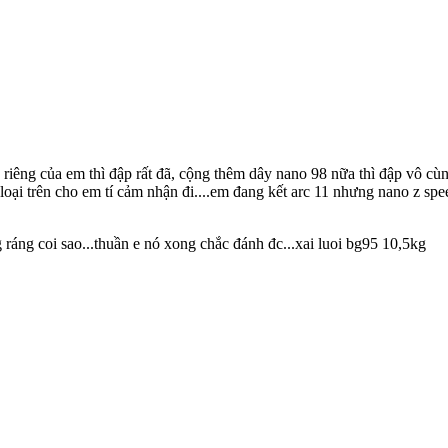
 riêng của em thì đập rất đã, cộng thêm dây nano 98 nữa thì đập vô cùn
 loại trên cho em tí cảm nhận đi....em đang kết arc 11 nhưng nano z spe
ráng coi sao...thuần e nó xong chắc đánh đc...xai luoi bg95 10,5kg