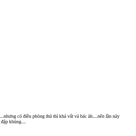
..nhưng có điều phòng thủ thì khá vất vả bác àh....nên lần này
 đập khủng....