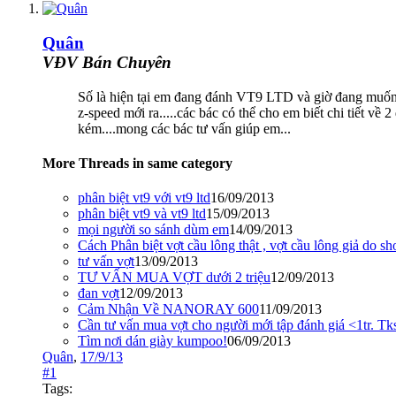
Quân
VĐV Bán Chuyên
Số là hiện tại em đang đánh VT9 LTD và giờ đang muốn 
z-speed mới ra.....các bác có thể cho em biết chi tiết về
kém....mong các bác tư vấn giúp em...
More Threads in same category
phân biệt vt9 với vt9 ltd
16/09/2013
phân biệt vt9 và vt9 ltd
15/09/2013
mọi người so sánh dùm em
14/09/2013
Cách Phân biệt vợt cầu lông thật , vợt cầu lông giả do 
tư vấn vợt
13/09/2013
TƯ VẤN MUA VỢT dưới 2 triệu
12/09/2013
đan vợt
12/09/2013
Cảm Nhận Về NANORAY 600
11/09/2013
Cần tư vấn mua vợt cho người mới tập đánh giá <1tr. Tks
Tìm nơi dán giày kumpoo!
06/09/2013
Quân
,
17/9/13
#1
Tags: