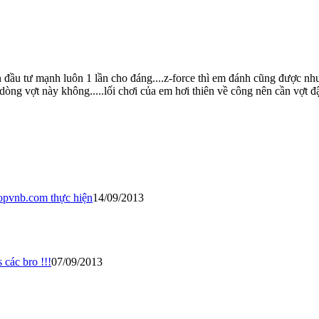
đầu tư mạnh luôn 1 lần cho đáng....z-force thì em đánh cũng được nh
 2 dòng vợt này không.....lối chơi của em hơi thiên về công nên cần vợt đ
shopvnb.com thực hiện
14/09/2013
 các bro !!!
07/09/2013