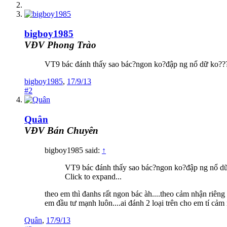
bigboy1985
VĐV Phong Trào
VT9 bác đánh thấy sao bác?ngon ko?đập ng nổ dữ ko??
bigboy1985
,
17/9/13
#2
Quân
VĐV Bán Chuyên
bigboy1985 said:
↑
VT9 bác đánh thấy sao bác?ngon ko?đập ng nổ d
Click to expand...
theo em thì đanhs rất ngon bác àh....theo cảm nhận riêng
em đầu tư mạnh luôn....ai đánh 2 loại trên cho em tí cảm
Quân
,
17/9/13