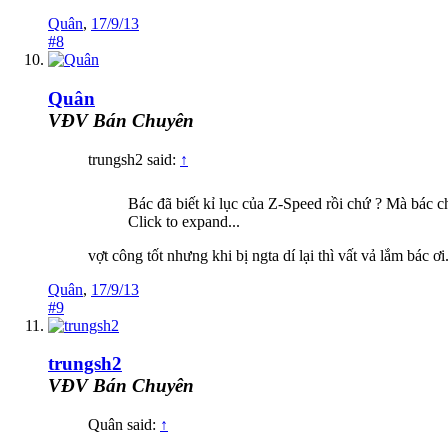
Quân
,
17/9/13
#8
Quân
VĐV Bán Chuyên
trungsh2 said:
↑
Bác đã biết kỉ lục của Z-Speed rồi chứ ? Mà bác c
Click to expand...
vợt công tốt nhưng khi bị ngta dí lại thì vất vả lắm bác ơ
Quân
,
17/9/13
#9
trungsh2
VĐV Bán Chuyên
Quân said:
↑