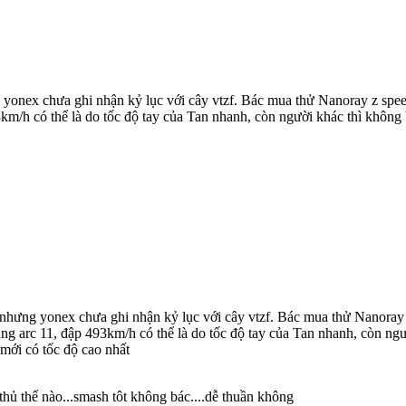
onex chưa ghi nhận kỷ lục với cây vtzf. Bác mua thử Nanoray z speed
km/h có thể là do tốc độ tay của Tan nhanh, còn người khác thì không
hưng yonex chưa ghi nhận kỷ lục với cây vtzf. Bác mua thử Nanoray z
ng arc 11, đập 493km/h có thể là do tốc độ tay của Tan nhanh, còn ngư
mới có tốc độ cao nhất
thủ thế nào...smash tôt không bác....dễ thuần không