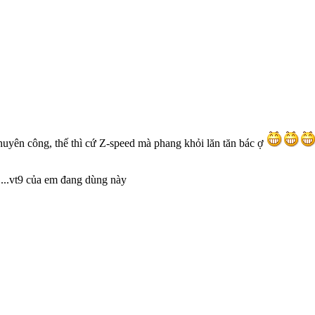
huyên công, thế thì cứ Z-speed mà phang khỏi lăn tăn bác ợ
i....vt9 của em đang dùng này