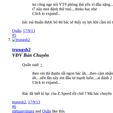
tui cũng nge nói VT9 phòng thủ yêu vì đầu nặng...
t7 này moi đánh thử enó....thnks bac nhe
Click to expand...
bác mà thuần được bó thì bác sẽ thấy uy lực khi cầm nó tấ
Quân
,
17/9/13
#5
trungsh2
VĐV Bán Chuyên
Quân said:
↑
theo em thì đanhs rất ngon bác àh....theo cảm nhận
àh....nên lần này em đầu tư mạnh luôn....ai đánh 2
Click to expand...
Bác đã biết kỉ lục của Z-Speed rồi chứ ? Mà bác chuyên 
trungsh2
,
17/9/13
#6
mrtuanvimaru
and
Quân
like this.