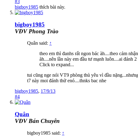
#3
bigboy1985
thích bài này.
bigboy1985
VĐV Phong Trào
Quân said:
↑
theo em thì đanhs rất ngon bác àh....theo cảm nhận
àh....nên lần này em đầu tư mạnh luôn....ai đánh 2
Click to expand...
tui cũng nge nói VT9 phòng thủ yêu vì đầu nặng...nhưng 
t7 này moi đánh thử enó....thnks bac nhe
bigboy1985
,
17/9/13
#4
Quân
VĐV Bán Chuyên
bigboy1985 said:
↑