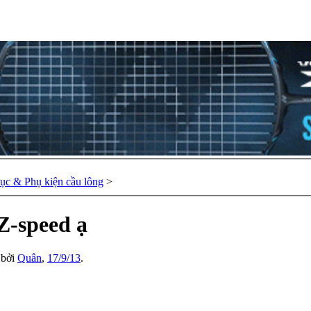
hục & Phụ kiện cầu lông
>
Z-speed ạ
u bởi
Quân
,
17/9/13
.