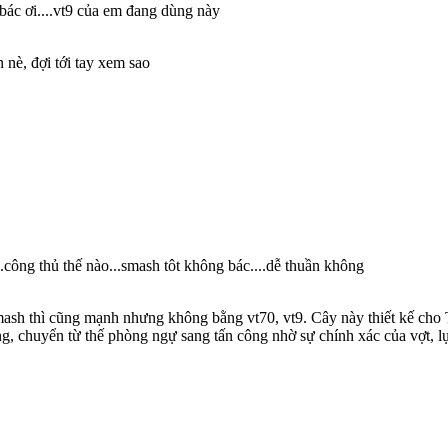
m bác ơi....vt9 của em đang dùng này
 nè, đợi tới tay xem sao
.công thủ thế nào...smash tôt không bác....dễ thuần không
Smash thì cũng mạnh nhưng không bằng vt70, vt9. Cây này thiết kế cho
ng, chuyển từ thế phòng ngự sang tấn công nhờ sự chính xác của vợt, l