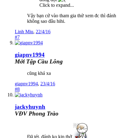
Click to expand...
Vậy bạn cứ vào tham gia thử xem đc thì đánh
không sao đâu hihi.
Linh Miu
,
22/4/16
#7
giapnv1994
Mới Tập Cầu Lông
cũng khá xa
giapnv1994
,
23/4/16
#8
jackyhuynh
VĐV Phong Trào
Đã tét, đánh ko kịp thở