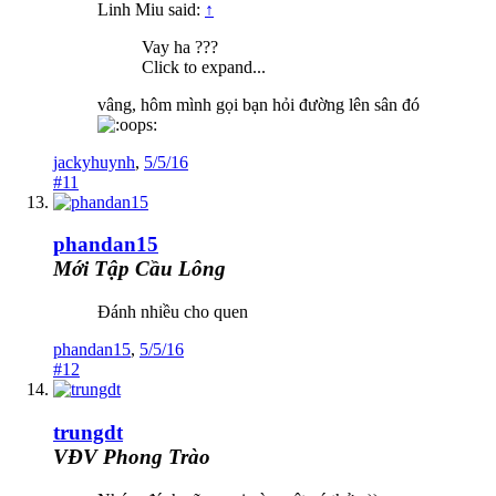
Linh Miu said:
↑
Vay ha ???
Click to expand...
vâng, hôm mình gọi bạn hỏi đường lên sân đó
jackyhuynh
,
5/5/16
#11
phandan15
Mới Tập Cầu Lông
Đánh nhiều cho quen
phandan15
,
5/5/16
#12
trungdt
VĐV Phong Trào