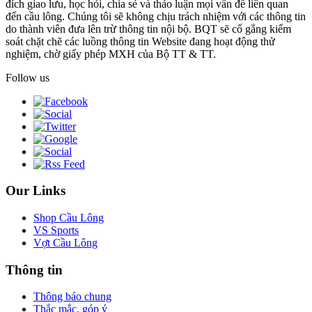
đích giao lưu, học hỏi, chia sẻ và thảo luận mọi vấn đề liên quan
đến cầu lông. Chúng tôi sẽ không chịu trách nhiệm với các thông tin
do thành viên đưa lên trừ thông tin nội bộ. BQT sẽ cố gắng kiểm
soát chặt chẽ các luồng thông tin Website đang hoạt động thử
nghiệm, chờ giấy phép MXH của Bộ TT & TT.
Follow us
Our Links
Shop Cầu Lông
VS Sports
Vợt Cầu Lông
Thông tin
Thông báo chung
Thắc mắc, góp ý