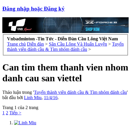
Đăng nhập hoặc Đăng ký
Vnbadminton -Tin Tức - Diễn Đàn Cầu Lông Việt Nam
Trang chủ
Diễn đàn
>
Sân Cầu Lông Và Huấn Luyện
>
Tuyển
thành viên đánh cầu & Tìm nhóm đánh cầu
>
Can tim them thanh vien nhom
danh cau san viettel
Thảo luận trong '
Tuyển thành viên đánh cầu & Tìm nhóm đánh cầu
'
bắt đầu bởi
Linh Miu
,
11/4/16
.
Trang 1 của 2 trang
1
2
Tiếp >