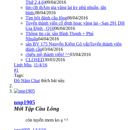
Thứ 2,4,6)
09/04/2016
tìm clb thAm gia vãng lai kv phú nhuận, tân
bình.
08/04/2016
Tìm hội đánh cầu lông
08/04/2016
Tuyển thành viên cố định hoac vãng lai - San 291 DH
Gia Định , Q10
06/04/2016
Thông tin các sân Bình Thạnh + Phú
Nhuận
04/04/2016
sân BV 175 Nguyễn Kiệm Gò vấpTuyển thành viên
đánh cầu
03/04/2016
chiêu mộ thành viên! ^^
03/04/2016
CLOSED
30/03/2016
Linh Miu
,
11/4/16
#1
Tags:
Đô Năm Chai
thích bài này.
nnp1905
Mới Tập Cầu Lông
còn tuyển mem ko ạ ^^
nnp1905
,
14/4/16