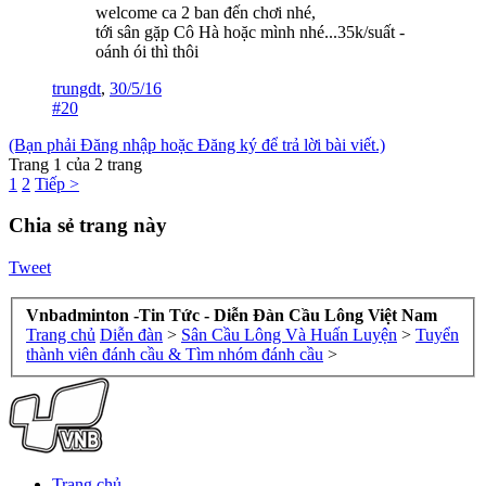
welcome ca 2 ban đến chơi nhé,
tới sân gặp Cô Hà hoặc mình nhé...35k/suất -
oánh ói thì thôi
trungdt
,
30/5/16
#20
(Bạn phải Đăng nhập hoặc Đăng ký để trả lời bài viết.)
Trang 1 của 2 trang
1
2
Tiếp >
Chia sẻ trang này
Tweet
Vnbadminton -Tin Tức - Diễn Đàn Cầu Lông Việt Nam
Trang chủ
Diễn đàn
>
Sân Cầu Lông Và Huấn Luyện
>
Tuyển
thành viên đánh cầu & Tìm nhóm đánh cầu
>
Trang chủ