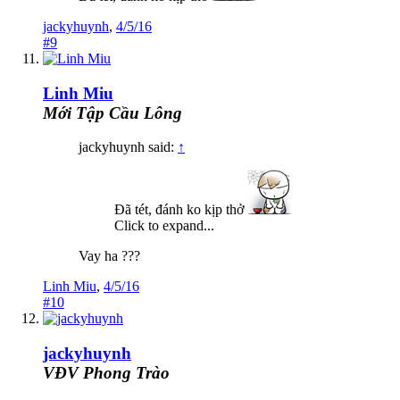
jackyhuynh
,
4/5/16
#9
Linh Miu
Mới Tập Cầu Lông
jackyhuynh said:
↑
Đã tét, đánh ko kịp thở
Click to expand...
Vay ha ???
Linh Miu
,
4/5/16
#10
jackyhuynh
VĐV Phong Trào