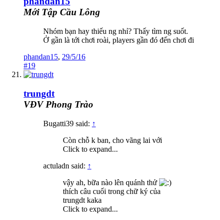
phandan15
Mới Tập Cầu Lông
Nhóm bạn hay thiếu ng nhỉ? Thấy tìm ng suốt.
Ở gần là tới chơi roài, players gần đó đến chơi đi
phandan15
,
29/5/16
#19
trungdt
VĐV Phong Trào
Bugatti39 said:
↑
Còn chỗ k ban, cho vãng lai với
Click to expand...
actuladn said:
↑
vậy ah, bữa nào lên quánh thử
thích câu cuối trong chữ ký của
trungdt kaka
Click to expand...