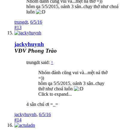
Nhóm đánh cũng vui và...mệt ná thở =))
hôm qa 5/5/2015, oánh 3 sân..chạy thở như choá
luôn
trungdt
,
6/5/16
#13
jackyhuynh
VĐV Phong Trào
trungdt said:
↑
Nhóm đánh cũng vui và...mệt ná thở
=))
hôm qa 5/5/2015, oánh 3 sân..chạy
thở như choá luôn
Click to expand...
4 sân chú ơi =_=
jackyhuynh
,
6/5/16
#14