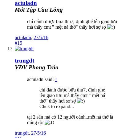
actuladn
Mới Tập Cầu Lông
chỉ đánh được bữa thu7, định ghé lên giao lưu
mà thấy cmt " mệt ná thở" thấy hơi sợ sợ
actuladn
,
27/5/16
#15
trungdt
VĐV Phong Trào
actuladn said:
↑
chỉ đánh được bữa thu7, định ghé
lên giao lưu mà thấy cmt " mệt ná
thở" thấy hơi sợ sợ
Click to expand...
tại 2 sân mà có 12 người oánh..mệt ná thở là
đúng rồi
trungdt
,
27/5/16