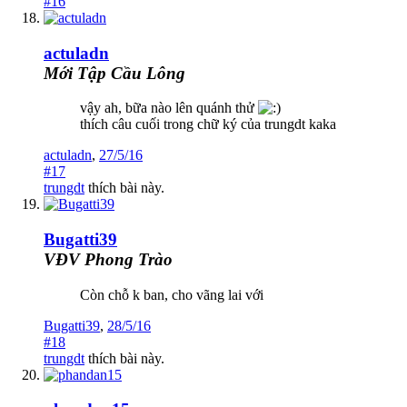
#16
actuladn
Mới Tập Cầu Lông
vậy ah, bữa nào lên quánh thử
thích câu cuối trong chữ ký của trungdt kaka
actuladn
,
27/5/16
#17
trungdt
thích bài này.
Bugatti39
VĐV Phong Trào
Còn chỗ k ban, cho vãng lai với
Bugatti39
,
28/5/16
#18
trungdt
thích bài này.