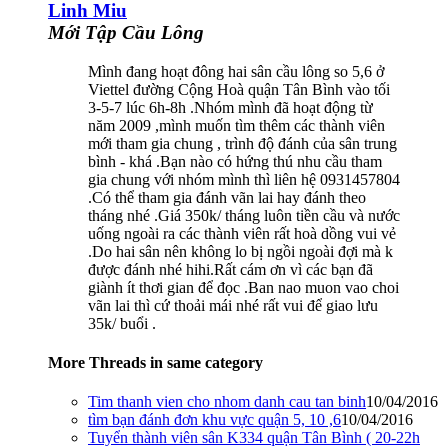
Linh Miu
Mới Tập Cầu Lông
Mình đang hoạt đông hai sân cầu lông so 5,6 ở
Viettel đường Cộng Hoà quận Tân Bình vào tối
3-5-7 lúc 6h-8h .Nhóm mình đã hoạt động từ
năm 2009 ,mình muốn tìm thêm các thành viên
mới tham gia chung , trình độ đánh của sân trung
bình - khá .Bạn nào có hứng thú nhu cầu tham
gia chung với nhóm mình thì liên hệ 0931457804
.Có thể tham gia đánh vãn lai hay đánh theo
tháng nhé .Giá 350k/ tháng luôn tiền cầu và nước
uống ngoài ra các thành viên rất hoà dồng vui vẻ
.Do hai sân nên không lo bị ngồi ngoài đợi mà k
được đánh nhé hihi.Rất cám ơn vì các bạn đã
giành ít thơi gian để đọc .Ban nao muon vao choi
vãn lai thì cứ thoải mái nhé rất vui để giao lưu
35k/ buổi .
More Threads in same category
Tim thanh vien cho nhom danh cau tan binh
10/04/2016
tìm bạn đánh đơn khu vực quận 5, 10 ,6
10/04/2016
Tuyển thành viên sân K334 quận Tân Bình ( 20-22h