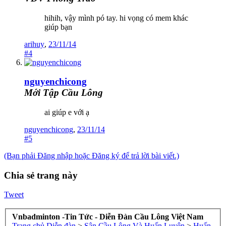
hihih, vậy mình pó tay. hi vọng có mem khác
giúp bạn
arihuy
,
23/11/14
#4
nguyenchicong
Mới Tập Cầu Lông
ai giúp e với ạ
nguyenchicong
,
23/11/14
#5
(Bạn phải Đăng nhập hoặc Đăng ký để trả lời bài viết.)
Chia sẻ trang này
Tweet
Vnbadminton -Tin Tức - Diễn Đàn Cầu Lông Việt Nam
Trang chủ
Diễn đàn
>
Sân Cầu Lông Và Huấn Luyện
>
Huấn