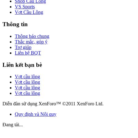
Shop Cầu Lông
VS Sports
Vợt Cầu Lông
Thông tin
Thông báo chung
Thắc mắc, góp ý
Trợ giúp
Liên hệ BQT
Liên kết bạn bè
Vợt cầu lông
Vợt cầu lông
Vợt cầu lông
Vợt cầu lông
Diễn đàn sử dụng XenForo™ ©2011 XenForo Ltd.
Quy định và Nội quy
Đang tải...