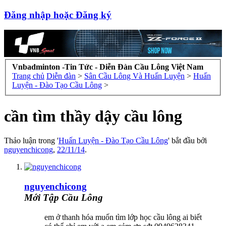
Đăng nhập hoặc Đăng ký
Vnbadminton -Tin Tức - Diễn Đàn Cầu Lông Việt Nam
Trang chủ
Diễn đàn
>
Sân Cầu Lông Và Huấn Luyện
>
Huấn
Luyện - Đào Tạo Cầu Lông
>
cần tìm thầy dậy cầu lông
Thảo luận trong '
Huấn Luyện - Đào Tạo Cầu Lông
' bắt đầu bởi
nguyenchicong
,
22/11/14
.
nguyenchicong
Mới Tập Cầu Lông
em ở thanh hóa muốn tìm lớp học cầu lông ai biết