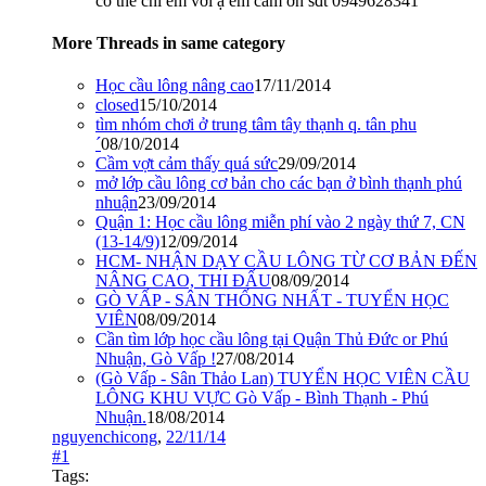
có thể chỉ em với ạ em cảm ơn sđt 0949628341
More Threads in same category
Học cầu lông nâng cao
17/11/2014
closed
15/10/2014
tìm nhóm chơi ở trung tâm tây thạnh q. tân phu
´
08/10/2014
Cầm vợt cảm thấy quá sức
29/09/2014
mở lớp cầu lông cơ bản cho các bạn ở bình thạnh phú
nhuận
23/09/2014
Quận 1: Học cầu lông miễn phí vào 2 ngày thứ 7, CN
(13-14/9)
12/09/2014
HCM- NHẬN DẠY CẦU LÔNG TỪ CƠ BẢN ĐẾN
NÂNG CAO, THI ĐẤU
08/09/2014
GÒ VẤP - SÂN THỐNG NHẤT - TUYỂN HỌC
VIÊN
08/09/2014
Cần tìm lớp học cầu lông tại Quận Thủ Đức or Phú
Nhuận, Gò Vấp !
27/08/2014
(Gò Vấp - Sân Thảo Lan) TUYỂN HỌC VIÊN CẦU
LÔNG KHU VỰC Gò Vấp - Bình Thạnh - Phú
Nhuận.
18/08/2014
nguyenchicong
,
22/11/14
#1
Tags: