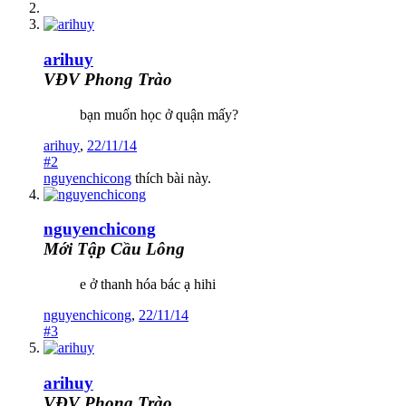
arihuy
VĐV Phong Trào
bạn muốn học ở quận mấy?
arihuy
,
22/11/14
#2
nguyenchicong
thích bài này.
nguyenchicong
Mới Tập Cầu Lông
e ở thanh hóa bác ạ hihi
nguyenchicong
,
22/11/14
#3
arihuy
VĐV Phong Trào