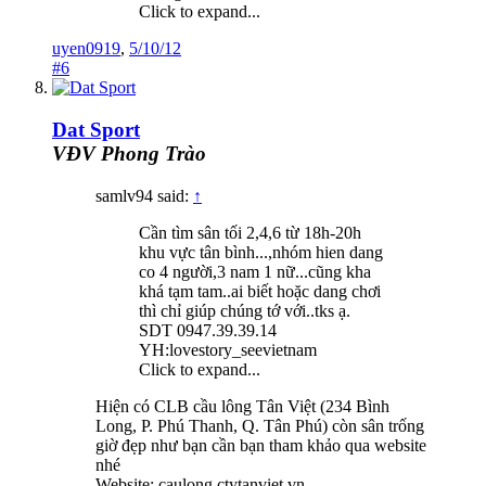
Click to expand...
uyen0919
,
5/10/12
#6
Dat Sport
VĐV Phong Trào
samlv94 said:
↑
Cần tìm sân tối 2,4,6 từ 18h-20h
khu vực tân bình...,nhóm hien dang
co 4 người,3 nam 1 nữ...cũng kha
khá tạm tam..ai biết hoặc dang chơi
thì chỉ giúp chúng tớ với..tks ạ.
SDT 0947.39.39.14
YH:lovestory_seevietnam
Click to expand...
Hiện có CLB cầu lông Tân Việt (234 Bình
Long, P. Phú Thanh, Q. Tân Phú) còn sân trống
giờ đẹp như bạn cần bạn tham khảo qua website
nhé
Website: caulong.ctytanviet.vn