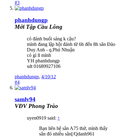
#3
phanhdungp
Mới Tập Cầu Lông
có đánh buổi sáng k cậu?
mình đang lập hội đánh từ 6h đến 8h sân Đào
Duy Anh - q.Phú Nhuận
có gì ll mình
YH phanhdungp
sdt 01689927106
phanhdungp
,
4/10/12
#4
samlv94
VĐV Phong Trào
uyen0919 said:
↑
Bạn liên hệ sân A75 thử, mình thấy
sân đó nhiều sân[/Qdanh961