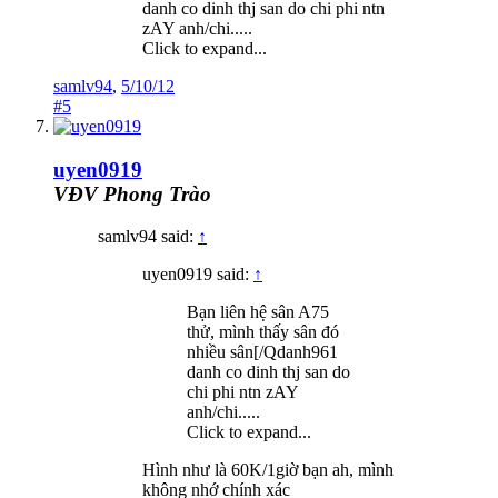
danh co dinh thj san do chi phi ntn
zAY anh/chi.....
Click to expand...
samlv94
,
5/10/12
#5
uyen0919
VĐV Phong Trào
samlv94 said:
↑
uyen0919 said:
↑
Bạn liên hệ sân A75
thử, mình thấy sân đó
nhiều sân[/Qdanh961
danh co dinh thj san do
chi phi ntn zAY
anh/chi.....
Click to expand...
Hình như là 60K/1giờ bạn ah, mình
không nhớ chính xác