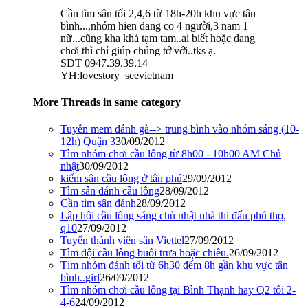
Cần tìm sân tối 2,4,6 từ 18h-20h khu vực tân
bình...,nhóm hien dang co 4 người,3 nam 1
nữ...cũng kha khá tạm tam..ai biết hoặc dang
chơi thì chỉ giúp chúng tớ với..tks ạ.
SDT 0947.39.39.14
YH:lovestory_seevietnam
More Threads in same category
Tuyển mem đánh gà--> trung bình vào nhóm sáng (10-
12h) Quận 3
30/09/2012
Tìm nhóm chơi cầu lông từ 8h00 - 10h00 AM Chủ
nhật
30/09/2012
kiếm sân cầu lông ở tân phú
29/09/2012
Tìm sân đánh cầu lông
28/09/2012
Cần tìm sân đánh
28/09/2012
Lập hội cầu lông sáng chủ nhật nhà thi đấu phú thọ,
q10
27/09/2012
Tuyển thành viên sân Viettel
27/09/2012
Tìm đội cầu lông buổi trưa hoặc chiều.
26/09/2012
Tìm nhóm đánh tối từ 6h30 đếm 8h gần khu vực tân
bình..girl
26/09/2012
Tìm nhóm chơi cầu lông tại Bình Thạnh hay Q2 tối 2-
4-6
24/09/2012