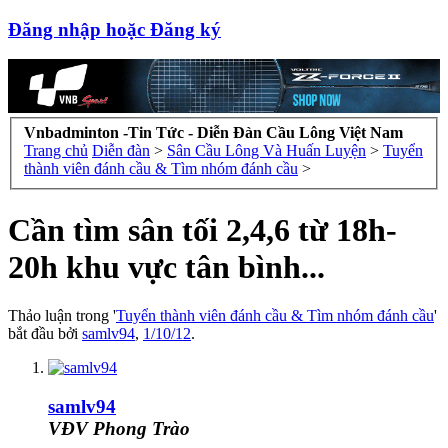
Đăng nhập hoặc Đăng ký
Vnbadminton -Tin Tức - Diễn Đàn Cầu Lông Việt Nam
Trang chủ
Diễn đàn
>
Sân Cầu Lông Và Huấn Luyện
>
Tuyển
thành viên đánh cầu & Tìm nhóm đánh cầu
>
Cần tìm sân tối 2,4,6 từ 18h-
20h khu vực tân bình...
Thảo luận trong '
Tuyển thành viên đánh cầu & Tìm nhóm đánh cầu
'
bắt đầu bởi
samlv94
,
1/10/12
.
samlv94
VĐV Phong Trào