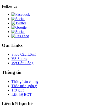
Follow us
Our Links
Shop Cầu Lông
VS Sports
Vợt Cầu Lông
Thông tin
Thông báo chung
Thắc mắc, góp ý
Trợ giúp
Liên hệ BQT
Liên kết bạn bè