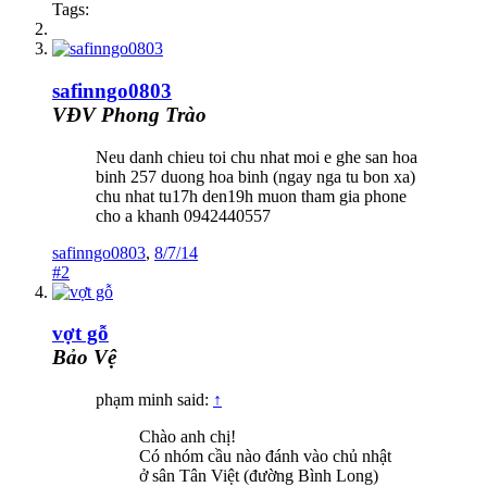
Tags:
safinngo0803
VĐV Phong Trào
Neu danh chieu toi chu nhat moi e ghe san hoa
binh 257 duong hoa binh (ngay nga tu bon xa)
chu nhat tu17h den19h muon tham gia phone
cho a khanh 0942440557
safinngo0803
,
8/7/14
#2
vợt gỗ
Bảo Vệ
phạm minh said:
↑
Chào anh chị!
Có nhóm cầu nào đánh vào chủ nhật
ở sân Tân Việt (đường Bình Long)