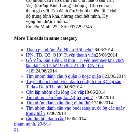
Có nhóm cầu nào đánh vào chủ nhật ở sân Tân
Việt (đường Bình Long) không ạ. Cho em xin
tham gia với. Em đánh được buổi chiều tối. Trình
độ trung bình khá, nhưng chơi hết mình. Hy
vọng tìm được nhóm...
Em tên Minh, 25t. Stt: 0937292745
More Threads in same category
Tham gia nhóm Ăn Nhậu Hội hehe
28/06/2014
[PN, TB, Q3, Q10] Tuyển thành viên
25/06/2014
Gò Vấp, Sân Bến Cát mới : Tuyển member khá chơi
lâu dài T3-T5 từ 19h30->21h30, CN 16h-
>18h
24/06/2014
Tìm nhóm đánh cầu ở quận 6 hoặc quận 8
23/06/2014
Tuyển thêm thành viên đánh cố định thứ 3,5 tại sân
Tada - Bình Thạnh
20/06/2014
Cần lập nhóm cầu lông Gò vấp
18/06/2014
Tìm nhóm cầu lông tối 2,4,6 quận 7
17/06/2014
Tìm nhóm đánh cầu lông ở thủ đức
17/06/2014
Tìm nhóm đánh cầu vào buổi sáng trước 8g các ngày
trong tuần
16/06/2014
cần tim hội đánh cầu
16/06/2014
phạm minh
,
29/6/14
#1