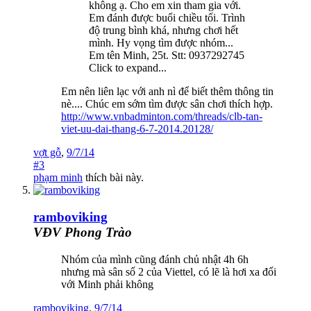
không ạ. Cho em xin tham gia với.
Em đánh được buổi chiều tối. Trình
độ trung bình khá, nhưng chơi hết
mình. Hy vọng tìm được nhóm...
Em tên Minh, 25t. Stt: 0937292745
Click to expand...
Em nên liên lạc với anh nì để biết thêm thông tin
nè.... Chúc em sớm tìm được sân chơi thích hợp.
http://www.vnbadminton.com/threads/clb-tan-
viet-uu-dai-thang-6-7-2014.20128/
vợt gỗ
,
9/7/14
#3
phạm minh
thích bài này.
ramboviking
VĐV Phong Trào
Nhóm của mình cũng đánh chủ nhật 4h 6h
nhưng mà sân số 2 của Viettel, có lẽ là hơi xa đối
với Minh phải không
ramboviking
,
9/7/14