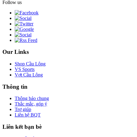
Follow us
Our Links
Shop Cầu Lông
VS Sports
Vợt Cầu Lông
Thông tin
Thông báo chung
Thắc mắc, góp ý
Trợ giúp
Liên hệ BQT
Liên kết bạn bè