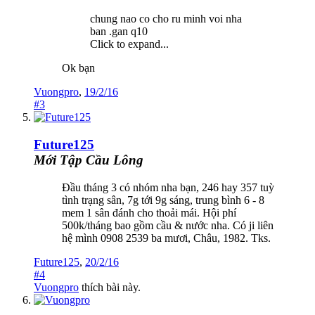
chung nao co cho ru minh voi nha
ban .gan q10
Click to expand...
Ok bạn
Vuongpro
,
19/2/16
#3
Future125
Mới Tập Cầu Lông
Đầu tháng 3 có nhóm nha bạn, 246 hay 357 tuỳ
tình trạng sân, 7g tới 9g sáng, trung bình 6 - 8
mem 1 sân đánh cho thoải mái. Hội phí
500k/tháng bao gồm cầu & nước nha. Có ji liên
hệ mình 0908 2539 ba mươi, Châu, 1982. Tks.
Future125
,
20/2/16
#4
Vuongpro
thích bài này.