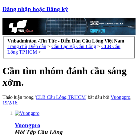
Đăng nhập hoặc Đăng ký
Vnbadminton -Tin Tức - Diễn Đàn Cầu Lông Việt Nam
Trang chủ
Diễn đàn
>
Câu Lạc Bộ Cầu Lông
>
CLB Cầu
Lông TP.HCM
>
Cần tìm nhóm đánh cầu sáng
xớm.
Thảo luận trong '
CLB Cầu Lông TP.HCM
' bắt đầu bởi
Vuongpro
,
19/2/16
.
Vuongpro
Mới Tập Cầu Lông