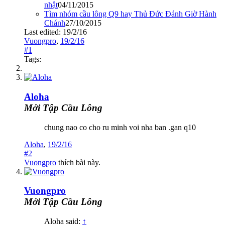
nhật
04/11/2015
Tìm nhóm cầu lông Q9 hay Thủ Đức Đánh Giờ Hành
Chánh
27/10/2015
Last edited:
19/2/16
Vuongpro
,
19/2/16
#1
Tags:
Aloha
Mới Tập Cầu Lông
chung nao co cho ru minh voi nha ban .gan q10
Aloha
,
19/2/16
#2
Vuongpro
thích bài này.
Vuongpro
Mới Tập Cầu Lông
Aloha said:
↑