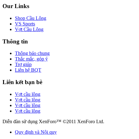
Our Links
Shop Cầu Lông
VS Sports
Vợt Cầu Lông
Thông tin
Thông báo chung
Thắc mắc, góp ý
Trợ giúp
Liên hệ BQT
Liên kết bạn bè
Vợt cầu lông
Vợt cầu lông
Vợt cầu lông
Vợt cầu lông
Diễn đàn sử dụng XenForo™ ©2011 XenForo Ltd.
Quy định và Nội quy