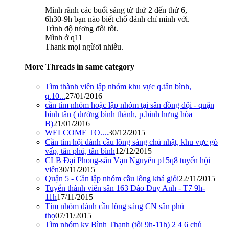
Mình rãnh các buổi sáng từ thứ 2 đến thứ 6,
6h30-9h bạn nào biết chổ đánh chỉ mình với.
Trình độ tương đối tốt.
Mình ở q11
Thank mọi ngừơi nhiều.
More Threads in same category
Tìm thành viên lập nhóm khu vực q.tân bình,
q.10...
27/01/2016
cần tìm nhóm hoặc lập nhóm tại sân đồng đội - quận
bình tân ( đường bình thành, p.binh hưng hòa
B)
21/01/2016
WELCOME TO....
30/12/2015
Cần tìm hội đánh cầu lông sáng chủ nhật, khu vực gò
vấp, tân phú, tân bình
12/12/2015
CLB Đại Phong-sân Vạn Nguyên p15q8 tuyển hội
viên
30/11/2015
Quận 5 - Cần lập nhóm cầu lông khá giỏi
22/11/2015
Tuyển thành viên sân 163 Đào Duy Anh - T7 9h-
11h
17/11/2015
Tìm nhóm đánh cầu lông sáng CN sân phú
thọ
07/11/2015
Tìm nhóm kv Bình Thạnh (tối 9h-11h) 2 4 6 chủ