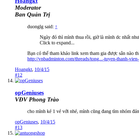
Hoangkt
Moderator
Ban Quản Trị
duonglg said:
↑
Ngày đó thì mình thua rồi, giờ là mình dc nhất như
Click to expand...
Bạn có thể tham khảo link xem tham gia được sân nào thì
http://vnbadminton.com/threads/tong...-tuyen-thanh-vie
Hoangkt
,
10/4/15
#12
opGeniuses
VĐV Phong Trào
cho mình ké 1 vé với nhé, mình cũng đang tìm nhóm đán
opGeniuses
,
10/4/15
#13