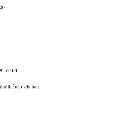
100
08257100
như thế nào vậy bạn.