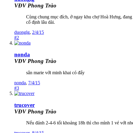
VĐV Phong Trào
Cùng chung mục đích, ở ngay khu chợ Hoà Hưng, đang t
cố định lâu dài.
duonglg
,
2/4/15
#2
nonda
VĐV Phong Trào
sân marie với minh khai có đấy
nonda
,
7/4/15
#3
trucover
VĐV Phong Trào
Nếu đánh 2-4-6 tối khoảng 18h thì cho mình 1 vé với n
trucover
,
8/4/15