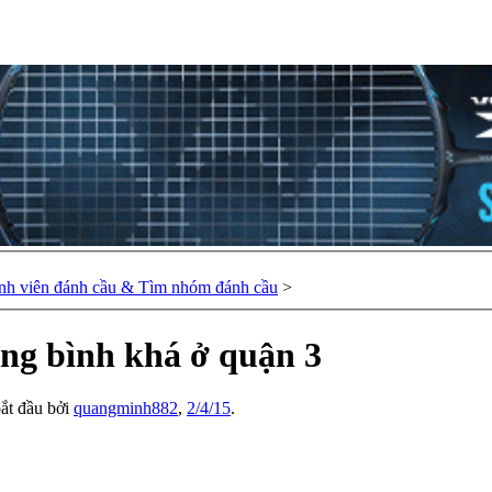
nh viên đánh cầu & Tìm nhóm đánh cầu
>
ng bình khá ở quận 3
bắt đầu bởi
quangminh882
,
2/4/15
.