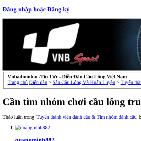
Đăng nhập hoặc Đăng ký
Vnbadminton -Tin Tức - Diễn Đàn Cầu Lông Việt Nam
Trang chủ
Diễn đàn
>
Sân Cầu Lông Và Huấn Luyện
>
Tuyển thà
Cần tìm nhóm chơi cầu lông tru
Thảo luận trong '
Tuyển thành viên đánh cầu & Tìm nhóm đánh cầu
' 
quangminh882