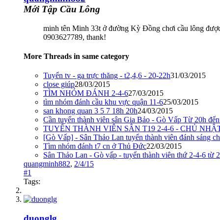
Mới Tập Cầu Lông
minh tên Minh 33t ở đường Kỳ Đồng chơi cầu lông được h
0903627789, thank!
More Threads in same category
Tuyển tv - ga trực thăng - t2,4,6 - 20-22h
31/03/2015
close giúp
28/03/2015
TÌM NHÓM ĐÁNH 2-4-6
27/03/2015
tìm nhóm đánh cầu khu vực quận 11-6
25/03/2015
san khong quan 3 5 7 18h 20h
24/03/2015
Cần tuyển thành viên sân Gia Bảo - Gò Vấp Từ 20h đến
TUYỂN THÀNH VIÊN SÂN T19 2-4-6 - CHỦ NHẬT 
[Gò Vấp] - Sân Thảo Lan tuyển thành viên đánh sáng ch
Tìm nhóm đánh t7 cn ở Thủ Đức
22/03/2015
Sân Thảo Lan - Gò vấp - tuyển thành viên thứ 2-4-6 từ 
quangminh882
,
2/4/15
#1
Tags:
duonglg