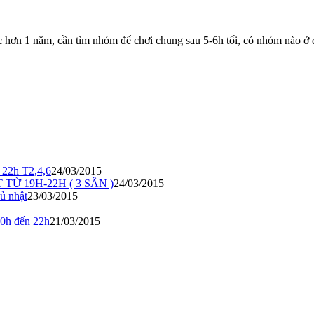
ơn 1 năm, cần tìm nhóm để chơi chung sau 5-6h tối, có nhóm nào ở qu
 22h T2,4,6
24/03/2015
TỪ 19H-22H ( 3 SÂN )
24/03/2015
ủ nhật
23/03/2015
20h đến 22h
21/03/2015