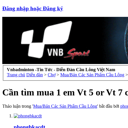
Đăng nhập hoặc Đăng ký
Vnbadminton -Tin Tức - Diễn Đàn Cầu Lông Việt Nam
Trang chủ
Diễn đàn
>
Chợ
>
Mua/Bán Các Sản Phẩm Cầu Lông
>
Cần tìm mua 1 em Vt 5 or Vt 7 
Thảo luận trong '
Mua/Bán Các Sản Phẩm Cầu Lông
' bắt đầu bởi
pho
phongbkacdt