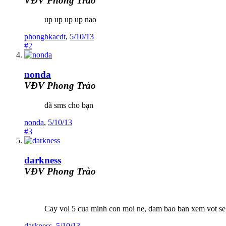
VĐV Phong Trào
up up up up nao
phongbkacdt
,
5/10/13
#2
nonda
VĐV Phong Trào
đã sms cho bạn
nonda
,
5/10/13
#3
darkness
VĐV Phong Trào
Cay vol 5 cua minh con moi ne, dam bao ban xem vot se 
darkness
,
5/10/13