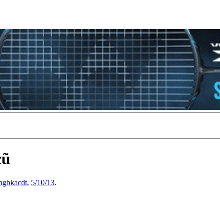
cũ
ngbkacdt
,
5/10/13
.