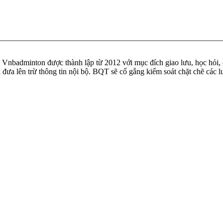
badminton được thành lập từ 2012 với mục đích giao lưu, học hỏi, ch
n đưa lên trừ thông tin nội bộ. BQT sẽ cố gắng kiểm soát chặt chẽ các