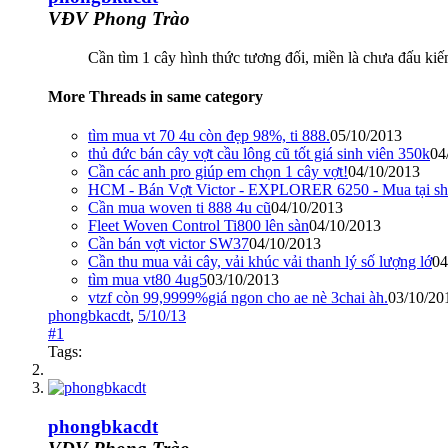
VĐV Phong Trào
Cần tìm 1 cây hình thức tương đối, miền là chưa đấu 
More Threads in same category
tìm mua vt 70 4u còn đẹp 98%, ti 888.
05/10/2013
thủ đức bán cây vợt cầu lông cũ tốt giá sinh viên 350k
04
Cần các anh pro giúp em chọn 1 cây vợt!
04/10/2013
HCM - Bán Vợt Victor - EXPLORER 6250 - Mua tại sho
Cần mua woven ti 888 4u cũ
04/10/2013
Fleet Woven Control Ti800 lên sàn
04/10/2013
Cần bán vợt victor SW37
04/10/2013
Cần thu mua vải cây, vải khúc vải thanh lý số lượng lớ
04
tìm mua vt80 4ug5
03/10/2013
vtzf còn 99,9999%giá ngon cho ae nè 3chai àh.
03/10/20
phongbkacdt
,
5/10/13
#1
Tags:
phongbkacdt