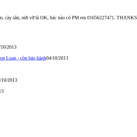
kiếm, cày sân, nứt vỡ là OK, bác nào có PM em 01656227471. THANKS
/10/2013
p Loan - còn bảo hành
04/10/2013
/10/2013
13