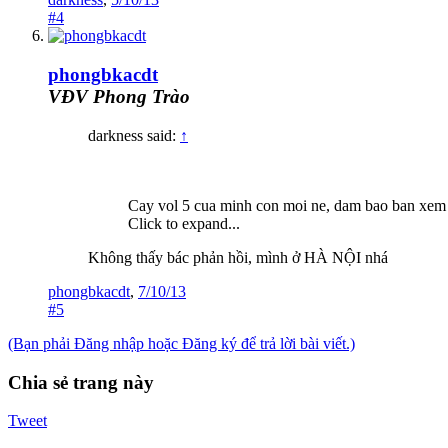
#4
phongbkacdt
VĐV Phong Trào
darkness said:
↑
Cay vol 5 cua minh con moi ne, dam bao ban xem v
Click to expand...
Không thấy bác phản hồi, mình ở HÀ NỘI nhá
phongbkacdt
,
7/10/13
#5
(Bạn phải Đăng nhập hoặc Đăng ký để trả lời bài viết.)
Chia sẻ trang này
Tweet