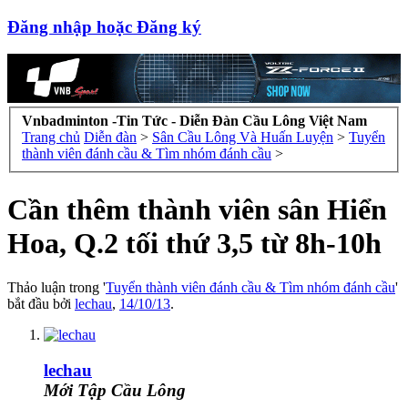
Đăng nhập hoặc Đăng ký
Vnbadminton -Tin Tức - Diễn Đàn Cầu Lông Việt Nam
Trang chủ
Diễn đàn
>
Sân Cầu Lông Và Huấn Luyện
>
Tuyển
thành viên đánh cầu & Tìm nhóm đánh cầu
>
Cần thêm thành viên sân Hiển
Hoa, Q.2 tối thứ 3,5 từ 8h-10h
Thảo luận trong '
Tuyển thành viên đánh cầu & Tìm nhóm đánh cầu
'
bắt đầu bởi
lechau
,
14/10/13
.
lechau
Mới Tập Cầu Lông