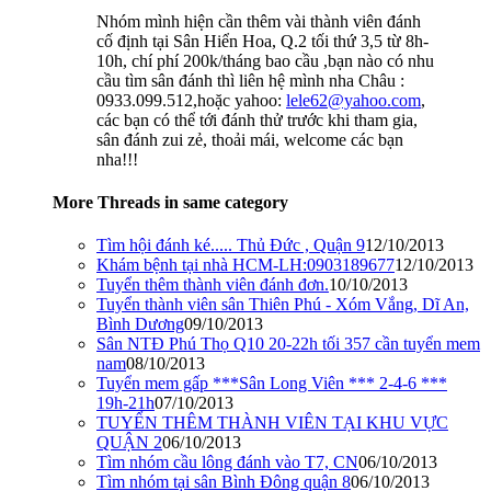
Nhóm mình hiện cần thêm vài thành viên đánh
cố định tại Sân Hiển Hoa, Q.2 tối thứ 3,5 từ 8h-
10h, chí phí 200k/tháng bao cầu ,bạn nào có nhu
cầu tìm sân đánh thì liên hệ mình nha Châu :
0933.099.512,hoặc yahoo:
lele62@yahoo.com
,
các bạn có thể tới đánh thử trước khi tham gia,
sân đánh zui zẻ, thoải mái, welcome các bạn
nha!!!
More Threads in same category
Tìm hội đánh ké..... Thủ Đức , Quận 9
12/10/2013
Khám bệnh tại nhà HCM-LH:0903189677
12/10/2013
Tuyển thêm thành viên đánh đơn.
10/10/2013
Tuyển thành viên sân Thiên Phú - Xóm Vắng, Dĩ An,
Bình Dương
09/10/2013
Sân NTĐ Phú Thọ Q10 20-22h tối 357 cần tuyển mem
nam
08/10/2013
Tuyển mem gấp ***Sân Long Viên *** 2-4-6 ***
19h-21h
07/10/2013
TUYỂN THÊM THÀNH VIÊN TẠI KHU VỰC
QUẬN 2
06/10/2013
Tìm nhóm cầu lông đánh vào T7, CN
06/10/2013
Tìm nhóm tại sân Bình Đông quận 8
06/10/2013