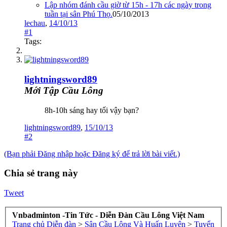
Lập nhóm đánh cầu giờ từ 15h - 17h các ngày trong
tuần tại sân Phú Thọ.
05/10/2013
lechau
,
14/10/13
#1
Tags:
lightningsword89
Mới Tập Cầu Lông
8h-10h sáng hay tối vậy bạn?
lightningsword89
,
15/10/13
#2
(Bạn phải Đăng nhập hoặc Đăng ký để trả lời bài viết.)
Chia sẻ trang này
Tweet
Vnbadminton -Tin Tức - Diễn Đàn Cầu Lông Việt Nam
Trang chủ
Diễn đàn
>
Sân Cầu Lông Và Huấn Luyện
>
Tuyển