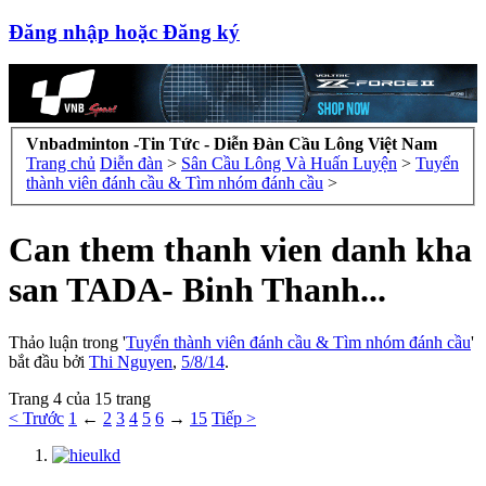
Đăng nhập hoặc Đăng ký
Vnbadminton -Tin Tức - Diễn Đàn Cầu Lông Việt Nam
Trang chủ
Diễn đàn
>
Sân Cầu Lông Và Huấn Luyện
>
Tuyển
thành viên đánh cầu & Tìm nhóm đánh cầu
>
Can them thanh vien danh kha
san TADA- Binh Thanh...
Thảo luận trong '
Tuyển thành viên đánh cầu & Tìm nhóm đánh cầu
'
bắt đầu bởi
Thi Nguyen
,
5/8/14
.
Trang 4 của 15 trang
< Trước
1
←
2
3
4
5
6
→
15
Tiếp >