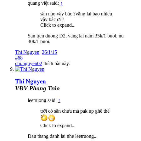
quang việt said:
↑
sân nào vậy bác ?vãng lai bao nhiêu
vậy bác ơi ?
Click to expand...
San tren duong D2, vang lai nam 35k/1 buoi, nu
30k/1 buoi.
Thi Nguyen
,
26/1/15
#68
chi.nguyen02
thích bài này.
Thi Nguyen
VĐV Phong Trào
leetruong said:
↑
trời có sân chưa mà pak up ghê thế
Click to expand...
Dau thang danh lai nhe leetruong...