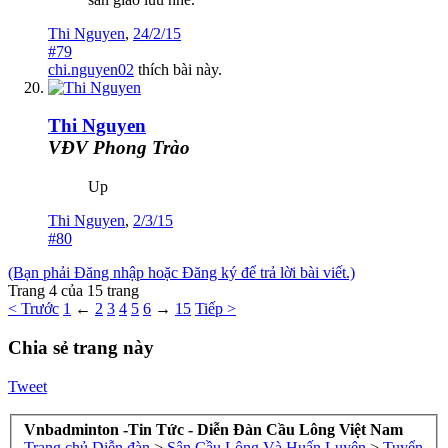
Thi Nguyen
,
24/2/15
#79
chi.nguyen02
thích bài này.
Thi Nguyen
VĐV Phong Trào
Up
Thi Nguyen
,
2/3/15
#80
(Bạn phải Đăng nhập hoặc Đăng ký để trả lời bài viết.)
Trang 4 của 15 trang
< Trước
1
←
2
3
4
5
6
→
15
Tiếp >
Chia sẻ trang này
Tweet
Vnbadminton -Tin Tức - Diễn Đàn Cầu Lông Việt Nam
Trang chủ
Diễn đàn
>
Sân Cầu Lông Và Huấn Luyện
>
Tuyển