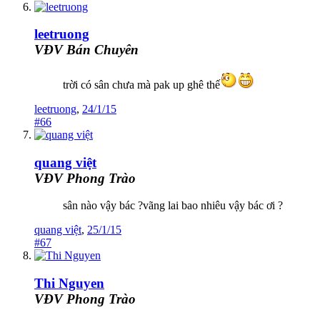
leetruong
VĐV Bán Chuyên
trời có sân chưa mà pak up ghê thế
leetruong
,
24/1/15
#66
quang việt
VĐV Phong Trào
sân nào vậy bác ?vãng lai bao nhiêu vậy bác ơi ?
quang việt
,
25/1/15
#67
Thi Nguyen
VĐV Phong Trào