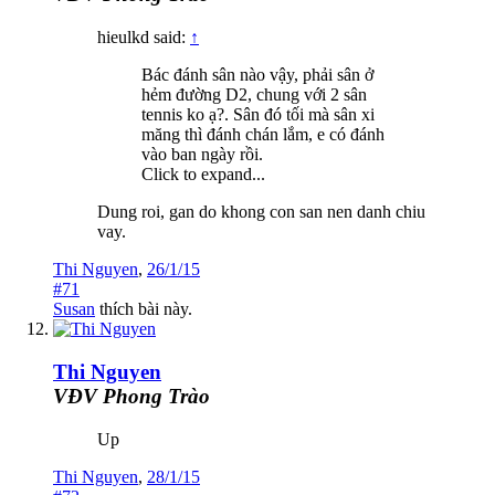
hieulkd said:
↑
Bác đánh sân nào vậy, phải sân ở
hẻm đường D2, chung với 2 sân
tennis ko ạ?. Sân đó tối mà sân xi
măng thì đánh chán lắm, e có đánh
vào ban ngày rồi.
Click to expand...
Dung roi, gan do khong con san nen danh chiu
vay.
Thi Nguyen
,
26/1/15
#71
Susan
thích bài này.
Thi Nguyen
VĐV Phong Trào
Up
Thi Nguyen
,
28/1/15