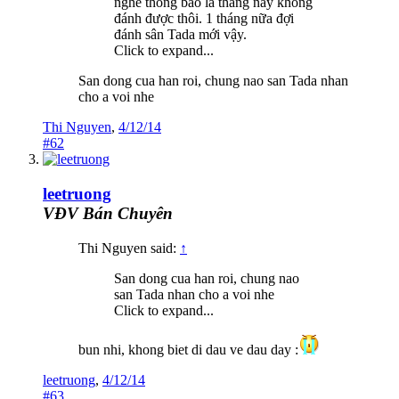
nghe thông báo là tháng này không
đánh được thôi. 1 tháng nữa đợi
đánh sân Tada mới vậy.
Click to expand...
San dong cua han roi, chung nao san Tada nhan
cho a voi nhe
Thi Nguyen
,
4/12/14
#62
leetruong
VĐV Bán Chuyên
Thi Nguyen said:
↑
San dong cua han roi, chung nao
san Tada nhan cho a voi nhe
Click to expand...
bun nhi, khong biet di dau ve dau day :
leetruong
,
4/12/14
#63