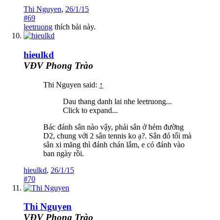
Thi Nguyen
,
26/1/15
#69
leetruong
thích bài này.
hieulkd
VĐV Phong Trào
Thi Nguyen said:
↑
Dau thang danh lai nhe leetruong...
Click to expand...
Bác đánh sân nào vậy, phải sân ở hẻm đường
D2, chung với 2 sân tennis ko ạ?. Sân đó tối mà
sân xi măng thì đánh chán lắm, e có đánh vào
ban ngày rồi.
hieulkd
,
26/1/15
#70
Thi Nguyen
VĐV Phong Trào