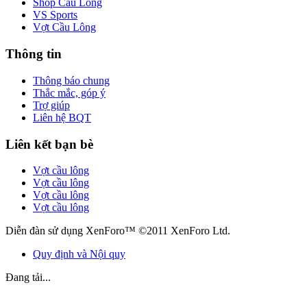
Shop Cầu Lông
VS Sports
Vợt Cầu Lông
Thông tin
Thông báo chung
Thắc mắc, góp ý
Trợ giúp
Liên hệ BQT
Liên kết bạn bè
Vợt cầu lông
Vợt cầu lông
Vợt cầu lông
Vợt cầu lông
Diễn đàn sử dụng XenForo™ ©2011 XenForo Ltd.
Quy định và Nội quy
Đang tải...