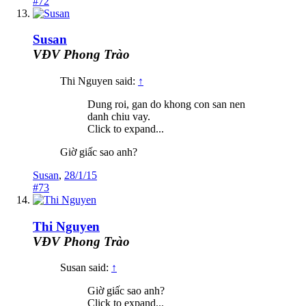
#72
Susan
VĐV Phong Trào
Thi Nguyen said:
↑
Dung roi, gan do khong con san nen
danh chiu vay.
Click to expand...
Giờ giấc sao anh?
Susan
,
28/1/15
#73
Thi Nguyen
VĐV Phong Trào
Susan said:
↑
Giờ giấc sao anh?
Click to expand...