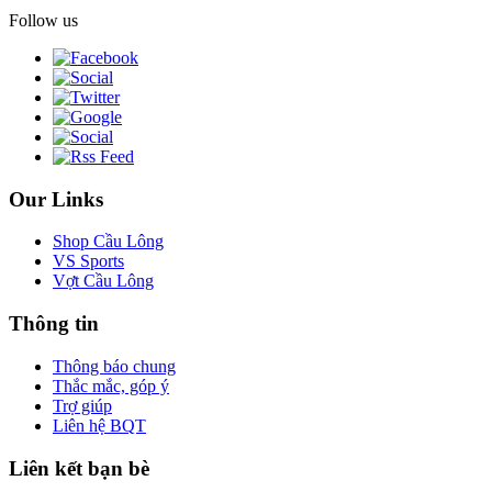
Follow us
Our Links
Shop Cầu Lông
VS Sports
Vợt Cầu Lông
Thông tin
Thông báo chung
Thắc mắc, góp ý
Trợ giúp
Liên hệ BQT
Liên kết bạn bè