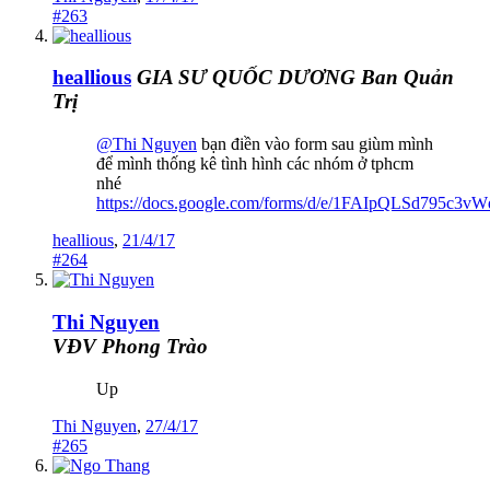
#263
heallious
GIA SƯ QUỐC DƯƠNG
Ban Quản
Trị
@Thi Nguyen
bạn điền vào form sau giùm mình
để mình thống kê tình hình các nhóm ở tphcm
nhé
https://docs.google.com/forms/d/e/1FAIpQLSd795
heallious
,
21/4/17
#264
Thi Nguyen
VĐV Phong Trào
Up
Thi Nguyen
,
27/4/17
#265