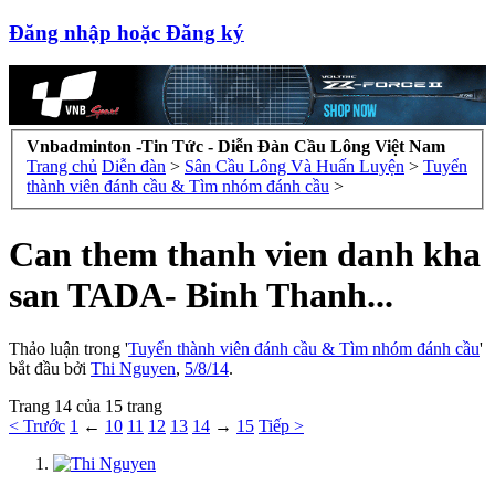
Đăng nhập hoặc Đăng ký
Vnbadminton -Tin Tức - Diễn Đàn Cầu Lông Việt Nam
Trang chủ
Diễn đàn
>
Sân Cầu Lông Và Huấn Luyện
>
Tuyển
thành viên đánh cầu & Tìm nhóm đánh cầu
>
Can them thanh vien danh kha
san TADA- Binh Thanh...
Thảo luận trong '
Tuyển thành viên đánh cầu & Tìm nhóm đánh cầu
'
bắt đầu bởi
Thi Nguyen
,
5/8/14
.
Trang 14 của 15 trang
< Trước
1
←
10
11
12
13
14
→
15
Tiếp >