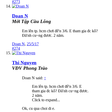
#273
Doan N
Mới Tập Cầu Lông
Em lên tp. hcm chơi đê'n 3/6. E tham gia đc kô?
Đă'nh cu~ng đươc. 2 năm.
Doan N
,
25/5/17
#274
Thi Nguyen
VĐV Phong Trào
Doan N said:
↑
Em lên tp. hcm chơi đê'n 3/6. E
tham gia đc kô? Đă'nh cu~ng đươc.
2 năm.
Click to expand...
Ok, cu qua choi di e.