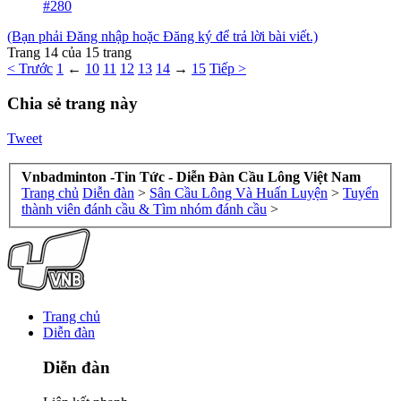
#280
(Bạn phải Đăng nhập hoặc Đăng ký để trả lời bài viết.)
Trang 14 của 15 trang
< Trước
1
←
10
11
12
13
14
→
15
Tiếp >
Chia sẻ trang này
Tweet
Vnbadminton -Tin Tức - Diễn Đàn Cầu Lông Việt Nam
Trang chủ
Diễn đàn
>
Sân Cầu Lông Và Huấn Luyện
>
Tuyển
thành viên đánh cầu & Tìm nhóm đánh cầu
>
Trang chủ
Diễn đàn
Diễn đàn