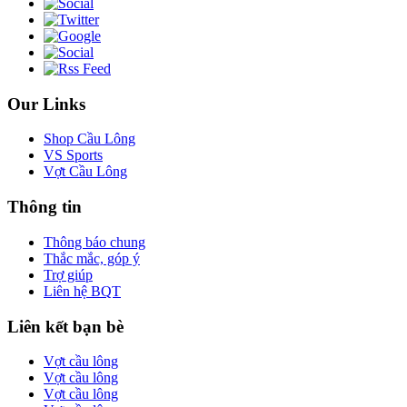
Our Links
Shop Cầu Lông
VS Sports
Vợt Cầu Lông
Thông tin
Thông báo chung
Thắc mắc, góp ý
Trợ giúp
Liên hệ BQT
Liên kết bạn bè
Vợt cầu lông
Vợt cầu lông
Vợt cầu lông