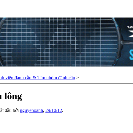
nh viên đánh cầu & Tìm nhóm đánh cầu
>
u lông
bắt đầu bởi
nguyenoanh
,
29/10/12
.