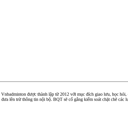
badminton được thành lập từ 2012 với mục đích giao lưu, học hỏi, ch
n đưa lên trừ thông tin nội bộ. BQT sẽ cố gắng kiểm soát chặt chẽ các