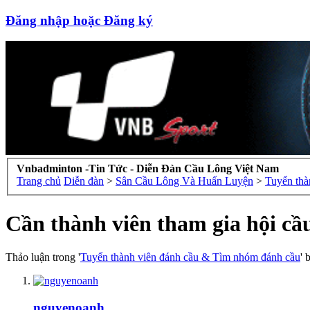
Đăng nhập hoặc Đăng ký
Vnbadminton -Tin Tức - Diễn Đàn Cầu Lông Việt Nam
Trang chủ
Diễn đàn
>
Sân Cầu Lông Và Huấn Luyện
>
Tuyển thà
Cần thành viên tham gia hội cầ
Thảo luận trong '
Tuyển thành viên đánh cầu & Tìm nhóm đánh cầu
' 
nguyenoanh