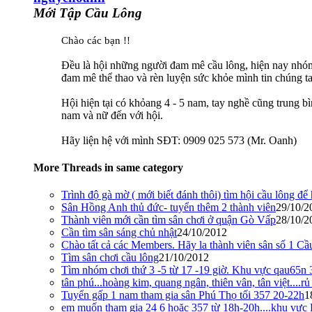
Mới Tập Cầu Lông
Chào các bạn !!
Đều là hội những người đam mê cầu lông, hiện nay nhóm 
đam mê thể thao và rèn luyện sức khỏe mình tin chúng ta
Hội hiện tại có khỏang 4 - 5 nam, tay nghề cũng trung bì
nam và nữ đến với hội.
Hãy liện hệ với mình SĐT: 0909 025 573 (Mr. Oanh)
More Threads in same category
Trình độ gà mờ ( mới biết đánh thôi) tìm hội cầu lông để 
Sân Hồng Anh thủ đức- tuyển thêm 2 thành viên
29/10/2
Thành viên mới cần tìm sân chơi ở quận Gò Vấp
28/10/2
Cần tìm sân sáng chủ nhật
24/10/2012
Chào tất cả các Members. Hãy la thành viên sân số 1 Cầu
Tìm sân chơi cầu lông
21/10/2012
Tìm nhóm chơi thứ 3 -5 từ 17 -19 giờ. Khu vực qau65n 3
tân phú...hoàng kim, quang ngân, thiên vân, tân việt....rủ
Tuyển gấp 1 nam tham gia sân Phú Thọ tối 357 20-22h
1
em muốn tham gia 24 6 hoặc 357 từ 18h-20h....khu vực